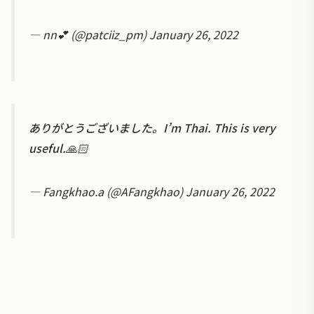
— nn💕 (@patciiz_pm)
January 26, 2022
ありがとうございました。I’m Thai. This is very
useful.🙏🏻
— Fangkhao.a (@AFangkhao)
January 26, 2022