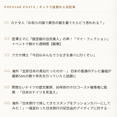
POPULAR POSTS / ネットで話題の人気記事
カナダ人「お前らの国で異性の服を着てたらどう思われる？」
01
宮澤エマに「国宝級の浴衣美人」の声！「マイ・フィクション」
02
イベントで魅せた透明感【画像】
アガサ博士「今日はみんなでうなぎを食べに行くぞい」
03
海外「全部日本の真似だったのか…」 日本の普通のテレビ番組が
04
最新SNSの数十年先を行っていたと話題に
際限ないドイツの歴史謝罪、80年前のホロコースト被害者に賠
05
償…「日本はドイツを見習え」
海外「日本旅行で捺してきたスタンプをクッションカバーにして
06
みた！」一風変わった日本旅行の記念品のアイディアに対する海
外の反応