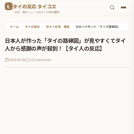
コ
タイの反応 タイコエ
ン
日本・海外ニュースのタイの声を翻訳
テ
ホーム
•
タイの反応
•
日タイ交流・美談
•
日本人が作った「タイの路線図」が見やすくてタイ人から感謝の声が殺到！【タイ人の反応】
ン
ツ
日本人が作った「タイの路線図」が見やすくてタイ
へ
人から感謝の声が殺到！【タイ人の反応】
ス
2022.03.03
12 Comments
キ
ッ
プ