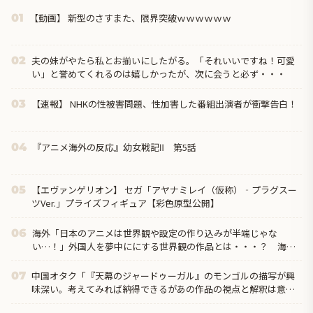
【動画】 新型のさすまた、限界突破ｗｗｗｗｗｗ
01
夫の妹がやたら私とお揃いにしたがる。「それいいですね！可愛
02
い」と誉めてくれるのは嬉しかったが、次に会うと必ず・・・
【速報】 NHKの性被害問題、性加害した番組出演者が衝撃告白！
03
『アニメ海外の反応』幼女戦記Ⅱ 第5話
04
【エヴァンゲリオン】 セガ「アヤナミレイ（仮称）‐プラグスー
05
ツVer.」プライズフィギュア【彩色原型公開】
海外「日本のアニメは世界観や設定の作り込みが半端じゃな
06
い…！」外国人を夢中ににする世界観の作品とは・・・？ 海外
の反応
中国オタク「『天幕のジャードゥーガル』のモンゴルの描写が興
07
味深い。考えてみれば納得できるがあの作品の視点と解釈は意外
だった」