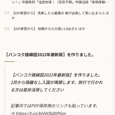
い！」中国政府「住民拘束！（安否不明」中国当局「救助隊動画
も削除」台風13号「三峡ダム接近中」→
【Xの車窓から】 洗車したら最悪の 青が出現して笑い止まらん ほ
07
か
【Xの車窓から】 母親から火力高いLINEきた ほか
08
【バンコク路線図2022年最新版】を作りました。
【バンコク路線図2022年最新版】を作りました。
2月から隔離なし入国が再開します。旅行で行かれ
る方は是非活用してください
記事内ではPDF保存用のリンクも貼っています。
⇒
https://t.co/bHVObDtPGm