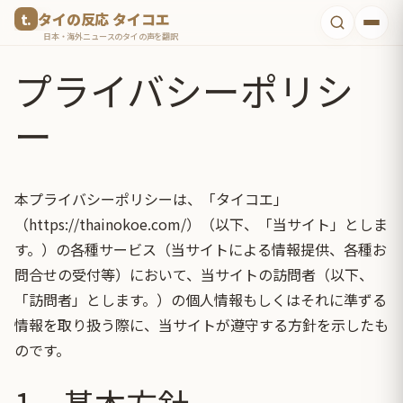
コ
タイの反応 タイコエ
ン
日本・海外ニュースのタイの声を翻訳
テ
プライバシーポリシ
ン
ツ
ー
へ
ス
キ
本プライバシーポリシーは、「タイコエ」
ッ
（https://thainokoe.com/）（以下、「当サイト」としま
プ
す。）の各種サービス（当サイトによる情報提供、各種お
問合せの受付等）において、当サイトの訪問者（以下、
「訪問者」とします。）の個人情報もしくはそれに準ずる
情報を取り扱う際に、当サイトが遵守する方針を示したも
のです。
1．基本方針