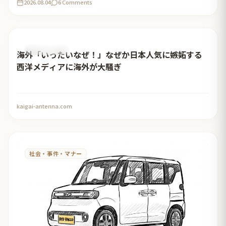
2026.08.04
6 Comments
おすすめ記事
海外「いったいなぜ！」なぜか日本人気に嫉妬する
西洋メディアに海外が大騒ぎ
kaigai-antenna.com
社会・事件・マナー