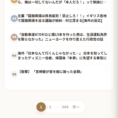
ら、俺は一切してないんだが「本人だろ！」って執拗に絡
んでるおかしな奴がいたんだけど…
左翼「国旗掲揚は移民差別！禁止しろ！！」イギリス各地
02
で国旗掲揚を巡る議論が紛糾…対立深まる[海外の反応]
「自動車道670キロと橋13本を作った男は、生涯運転免許
03
を取らなかった」ニューヨークを作り変えた行政官の話
海外「日本なんて行くんじゃなかった…」 日本を知ってし
04
まったディズニー信者、帰国後『本家』に失望する事態に
【衝撃】 「宮崎駿が首を縦に振った金額」
05
1
2
…
304
次
→
ペ
ペ
ペ
ー
ー
ー