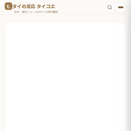
コ
タイの反応 タイコエ
ン
日本・海外ニュースのタイの声を翻訳
テ
ン
ツ
へ
ス
キ
ッ
プ