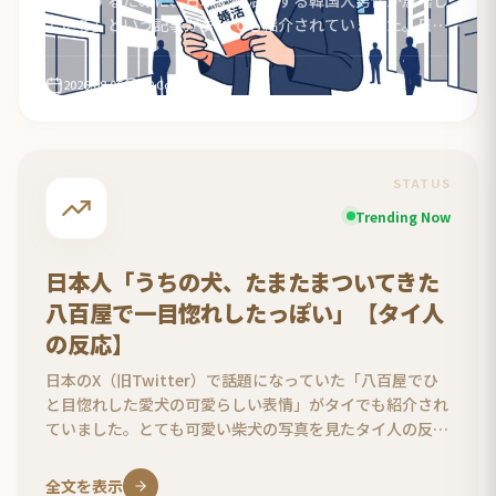
ている」という記事がタイでも紹介されていました。日本
人女性の優しさを求める韓国人男性の切実な婚活事情や、
両国の結婚観の違いに対するタイ人の反応をまとめまし
2026.08.06
10 Comments
た。
STATUS
Trending Now
日本人「うちの犬、たまたまついてきた
八百屋で一目惚れしたっぽい」【タイ人
の反応】
日本のX（旧Twitter）で話題になっていた「八百屋でひ
と目惚れした愛犬の可愛らしい表情」がタイでも紹介され
ていました。とても可愛い柴犬の写真を見たタイ人の反応
をまとめました。
全文を表示