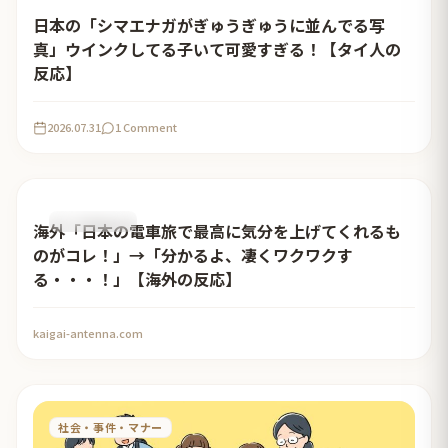
日本の「シマエナガがぎゅうぎゅうに並んでる写
真」ウインクしてる子いて可愛すぎる！【タイ人の
反応】
2026.07.31
1 Comment
おすすめ記事
海外「日本の電車旅で最高に気分を上げてくれるも
のがコレ！」→「分かるよ、凄くワクワクす
る・・・！」【海外の反応】
kaigai-antenna.com
社会・事件・マナー