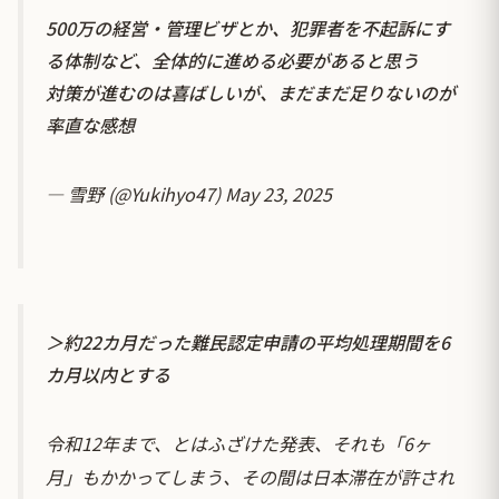
500万の経営・管理ビザとか、犯罪者を不起訴にす
る体制など、全体的に進める必要があると思う
対策が進むのは喜ばしいが、まだまだ足りないのが
率直な感想
— 雪野 (@Yukihyo47)
May 23, 2025
＞約22カ月だった難民認定申請の平均処理期間を6
カ月以内とする
令和12年まで、とはふざけた発表、それも「6ヶ
月」もかかってしまう、その間は日本滞在が許され