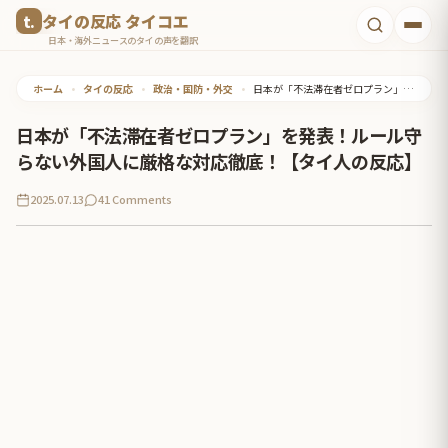
コ
タイの反応 タイコエ
ン
日本・海外ニュースのタイの声を翻訳
テ
ホーム
•
タイの反応
•
政治・国防・外交
•
日本が「不法滞在者ゼロプラン」を発表！ルール守らない外国人に厳格な対応徹底！【タイ人の反応】
ン
ツ
日本が「不法滞在者ゼロプラン」を発表！ルール守
へ
らない外国人に厳格な対応徹底！【タイ人の反応】
ス
2025.07.13
41 Comments
キ
ッ
プ