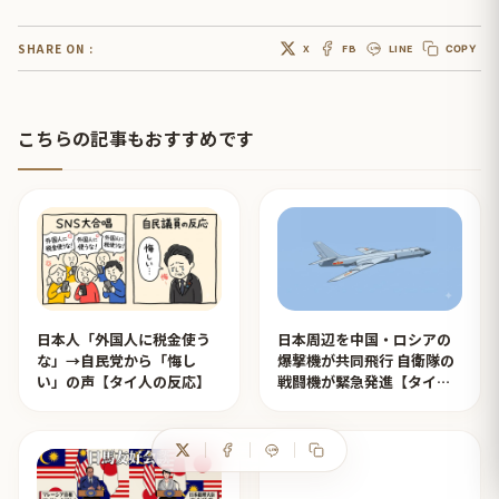
SHARE ON :
X
FB
LINE
COPY
こちらの記事もおすすめです
日本人「外国人に税金使う
日本周辺を中国・ロシアの
な」→自民党から「悔し
爆撃機が共同飛行 自衛隊の
い」の声【タイ人の反応】
戦闘機が緊急発進【タイ人
の反応】