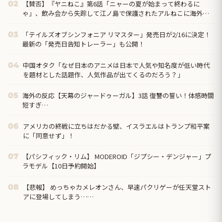
【賛否】『ヤニねこ』第6話「ニャーの夏が始まって終わるに
02
ゃ」、飲み会から失踪して江ノ島で保護されたアルねこに海外ざ
わつく「今週はトイレネタが一個も無かったよな？ まともな回だ
ぞ、夢か？」
「テイルズオブシンフォニア リマスター」発売日が2/16に決定！
03
最新の「発売日告知トレーラー」も公開！
中国オタク「なぜ日本のアニメは日本で人気や知名度が低い時代
04
を題材とした話題作、人気作品が出てくるのだろう？」
海外の反応【天幕のジャードゥーガル】3話 復讐の誓い！体感時間
05
短すぎ…
アメリカの終戦に立ちはだかる壁、イスラエルはトランプ和平案
06
に「同意せず」！
【パシフィック・リム】 MODEROID「ジプシー・デンジャー」プ
07
ラモデル【10日予約開始】
【悲報】 めっちゃカメレオンさん、早速パクリゲーが任天堂スト
08
アに登場してしまう……