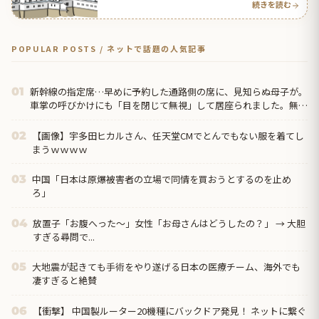
続きを読む
POPULAR POSTS / ネットで話題の人気記事
新幹線の指定席…早めに予約した通路側の席に、見知らぬ母子が。
01
車掌の呼びかけにも「目を閉じて無視」して居座られました。無理
やり奪われた席は、...
【画像】宇多田ヒカルさん、任天堂CMでとんでもない服を着てし
02
まうｗｗｗｗ
中国「日本は原爆被害者の立場で同情を買おうとするのを止め
03
ろ」
放置子「お腹へった～」女性「お母さんはどうしたの？」 → 大胆
04
すぎる尋問で...
大地震が起きても手術をやり遂げる日本の医療チーム、海外でも
05
凄すぎると絶賛
【衝撃】 中国製ルーター20機種にバックドア発見！ ネットに繋ぐ
06