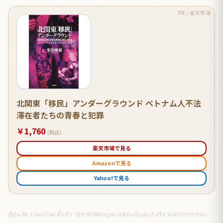
PR / 楽天市場
北関東「移民」アンダーグラウンド ベトナム人不法
滞在者たちの青春と犯罪
￥1,760
(税込)
楽天市場で見る
Amazonで見る
Yahoo!で見る
ญี่ปุ่น งัด 3 แผนโหด ตั้งเป้า “ผู้พำนักผิดกฎหมายต้องเป็นศูนย์ หรือ หมดไปจากประเทศ” เพื่อความปลอดภัยและความมั่นใจของประชาชน ภายในปี 2028