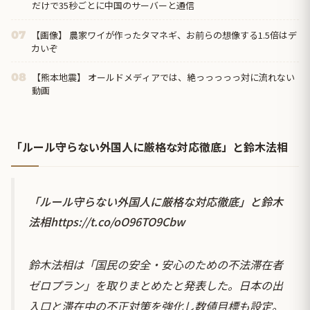
だけで35秒ごとに中国のサーバーと通信
【画像】 農家ワイが作ったタマネギ、お前らの想像する1.5倍はデ
07
カいぞ
【熊本地震】 オールドメディアでは、絶っっっっっ対に流れない
08
動画
「ルール守らない外国人に厳格な対応徹底」と鈴木法相
「ルール守らない外国人に厳格な対応徹底」と鈴木
法相
https://t.co/oO96TO9Cbw
鈴木法相は「国民の安全・安心のための不法滞在者
ゼロプラン」を取りまとめたと発表した。日本の出
入口と滞在中の不正対策を強化し数値目標も設定。