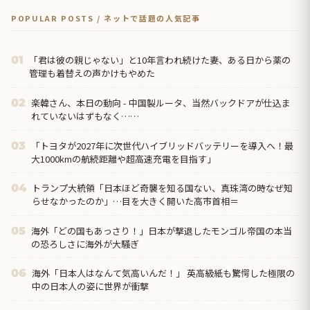
POPULAR POSTS / ネットで話題の人気記事
「君は彼の親じゃない」と10年言われ続けた妻、ある日から薬の
01
管理も着替えの声かけもやめた
楽韓さん、本日の動向 - 中国製ルータ、当然バックドアが仕込ま
02
れていないはずもなく……
「トヨタが2027年に次世代ハイブリッドバッテリーを導入へ！最
03
大1000kmの航続距離や超高速充電を目指す」
トランプ大統領「日本ほど奇襲を知る国ない、真珠湾の時なぜ知
04
らせなかったのか」…目を大きく開いた高市首相＝
海外「どの国もあっさり！」日本が撃退したモンゴル帝国の本当
05
の恐ろしさに海外が大騒ぎ
海外「日本人はなんて気高いんだ！」 英高級紙も驚愕した極限の
06
中の日本人の姿に世界が衝撃