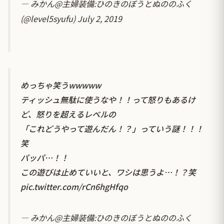
— みかん@主婦装備:ひのきのぼうとぬののふく
(@level5syufu)
July 2, 2019
めっちゃ笑うwwwww
ティッシュ無駄に使うなや！！って怒りもあるけ
ど、怒りを超えるレベルの
「これどうやって遊んだん！？」っていう謎！！！
笑
パッパ…！！
この遊びは止めていいと、ワシは思うよ…！？笑
pic.twitter.com/rCn6hgHfqo
— みかん@主婦装備:ひのきのぼうとぬののふく