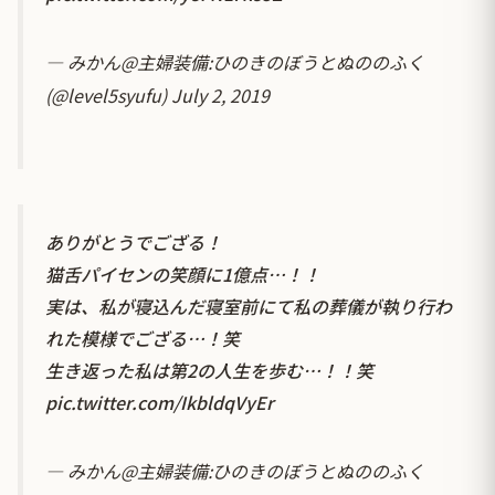
— みかん@主婦装備:ひのきのぼうとぬののふく
(@level5syufu)
July 2, 2019
ありがとうでござる！
猫舌パイセンの笑顔に1億点…！！
実は、私が寝込んだ寝室前にて私の葬儀が執り行わ
れた模様でござる…！笑
生き返った私は第2の人生を歩む…！！笑
pic.twitter.com/IkbldqVyEr
— みかん@主婦装備:ひのきのぼうとぬののふく