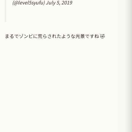
(@level5syufu)
July 5, 2019
まるでゾンビに荒らされたような光景ですね 🤣