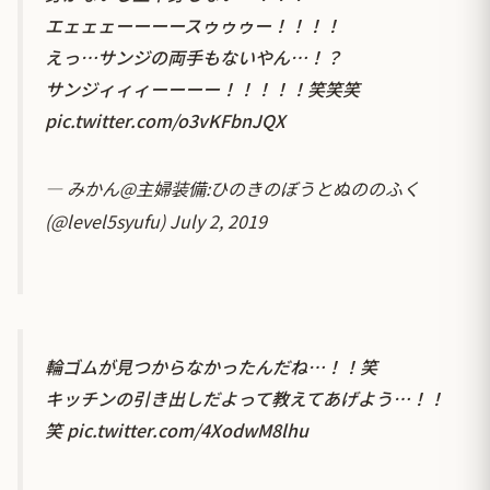
エェェェーーーースゥゥゥー！！！！
えっ…サンジの両手もないやん…！？
サンジィィィーーーー！！！！！笑笑笑
pic.twitter.com/o3vKFbnJQX
— みかん@主婦装備:ひのきのぼうとぬののふく
(@level5syufu)
July 2, 2019
輪ゴムが見つからなかったんだね…！！笑
キッチンの引き出しだよって教えてあげよう…！！
笑
pic.twitter.com/4XodwM8lhu