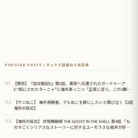
POPULAR POSTS / ネットで話題の人気記事
【賛否】『幼女戦記Ⅱ』第5話、東部へ左遷されたゼートゥーア
01
と“囮にされたターニャ”に海外真っ二つ「正直に言う、この2期は1
期ほど好きじゃない」ラストでヴァイス被弾
【ヤニねこ】 海外視聴者、アルねこを嫁にしたいと咽び泣く【3話
02
海外の反応】
【海外の反応】 攻殻機動隊 THE GHOST IN THE SHELL 第4話 「も
03
のすごくシリアスなストーリーに対するユーモラスな結末が好
き」