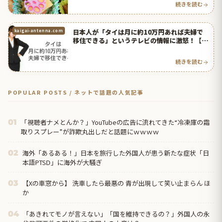
続きを読む
日本人が「タイは月に約10万円あれば夫婦で
kaigai-antenna.com
移住できる」というテレビの情報に激怒！【タ
イ人の反応】
続きを読む
POPULAR POSTS / ネットで話題の人気記事
「視聴者ナメとんか？」YouTubeの広告に流れてきた“冷凍庫の霜
01
取りスプレー”が詐欺丸出しだと話題にｗｗｗｗ
海外「あるある！」日本を旅行した外国人が患う新たな症状「日
02
本語PTSD」に海外が大騒ぎ
【Xの車窓から】 洗車したら最悪の 青が出現して笑い止まらん ほ
03
か
「あきれてモノが言えない」「国を維持できるの？」外国人の永
04