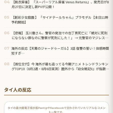
【脱衣麻雀】 『スーパーリアル麻雀 Venus Returns』、発売日が8
04
月27日に決定し新PVが公開！
【創彩少女庭園 】 「サイドテールちゃん」プラモデル【本日11時
05
予約開始】
【悲報】 玉川徹さん、警官の発泡での包丁男死亡に「絶対に死刑
06
にならない罪なのに警察が死刑にした！」 → 元警官のマジレスが
コチラ → ………
海外の反応【天幕のジャードゥーガル】3話 復讐の誓い！体感時間
07
短すぎ…
【首位交代】今 海外が最も追ってる今期アニメ トレンドランキン
08
グTOP10（8月2週・8月6日実測）圏外から『幼女戦記Ⅱ』が指数
371で初首位、前回1位の『無職転生Ⅲ』は7位まで後退
タイ人の反応
タイの最大級電子掲示板PantipやFacebookで交わされていたリアルなコメン
ト一覧です。