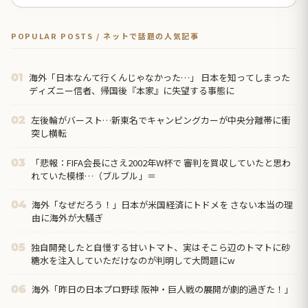
POPULAR POSTS / ネットで話題の人気記事
海外「日本なんて行くんじゃなかった…」 日本を知ってしまった
01
ディズニー信者、帰国後『本家』に失望する事態に
左後輪がバースト…新東名でキャンピングカーが中央分離帯に衝
02
突し横転
「悲報：FIFA会長にさえ2002年W杯で 審判を買収していたと思わ
03
れていた模様…（ブルブル」＝
海外「なぜだろう！」日本が米国経済にトドメを さない本当の理
04
由に海外が大騒ぎ
独自開発したと自慢する甘いトマト、実はそこら辺のトマトに砂
05
糖水を注入していただけなのが判明して大問題にw
海外「昨日の日本プロ野球 阪神・巨人戦の展開が劇的過ぎた！」
06