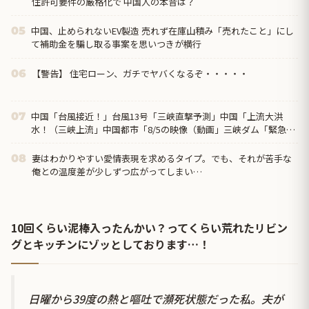
住許可要件の厳格化で 中国人の本音は？
中国、止められないEV製造 売れず在庫山積み「売れたこと」にし
05
て補助金を騙し取る事案を思いつきが横行
【警告】 住宅ローン、ガチでヤバくなるぞ・・・・・
06
中国「台風接近！」台風13号「三峡直撃予測」中国「上流大洪
07
水！（三峡上流」中国都市「8/5の映像（動画」三峡ダム「緊急放
流（決壊危機」中国「下流大水害（震え声」→
妻はわかりやすい愛情表現を求めるタイプ。でも、それが苦手な
08
俺との温度差が少しずつ広がってしまい…
10回くらい泥棒入ったんかい？ってくらい荒れたリビン
グとキッチンにゾッとしております…！
日曜から39度の熱と嘔吐で瀕死状態だった私。夫が