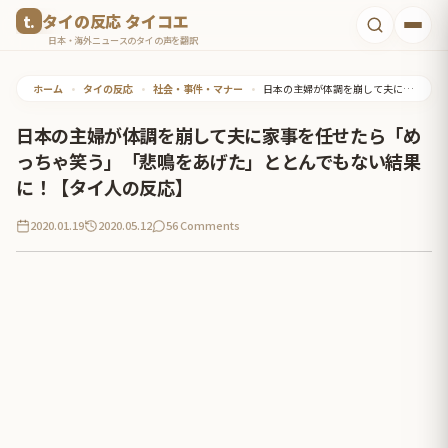
コ
タイの反応 タイコエ
ン
日本・海外ニュースのタイの声を翻訳
テ
ホーム
•
タイの反応
•
社会・事件・マナー
•
日本の主婦が体調を崩して夫に家事を任せたら「めっちゃ笑う」「悲鳴をあげた」ととんでもない結果に！【タイ人の反応】
ン
ツ
日本の主婦が体調を崩して夫に家事を任せたら「め
へ
っちゃ笑う」「悲鳴をあげた」ととんでもない結果
ス
に！【タイ人の反応】
キ
2020.01.19
2020.05.12
56 Comments
ッ
プ