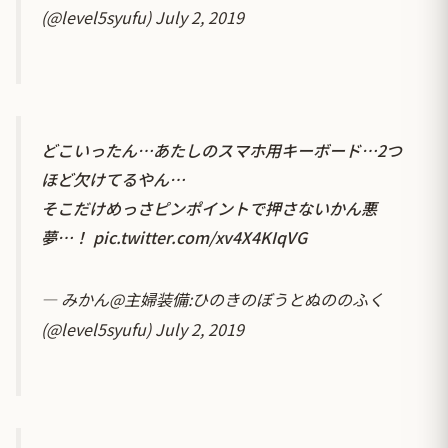
(@level5syufu)
July 2, 2019
どこいったん…あたしのスマホ用キーボード…2つ
ほど欠けてるやん…
そこだけめっさピンポイントで押さないかん悪
夢…！
pic.twitter.com/xv4X4KIqVG
— みかん@主婦装備:ひのきのぼうとぬののふく
(@level5syufu)
July 2, 2019