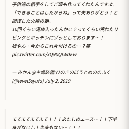
子供達の相手をしてご飯も作ってくれたんですよ。
「できることはしたからね」って夫ありがとう！と
回復した火曜の朝。
10回くらい泥棒入ったんかい？ってくらい荒れたリ
ビングとキッチンにゾッとしております…！
嘘やん…今からこれ片付けるの…？笑
pic.twitter.com/xQ90QIWdEw
— みかん@主婦装備:ひのきのぼうとぬののふく
(@level5syufu)
July 2, 2019
まてまてまてまて！！！あたしのエース…！！下半
身がないし上半身もない…！！！