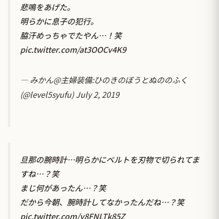
悲鳴をあげた。
明らかに息子の犯行。
脇汗めっちゃでたやん…！笑
pic.twitter.com/at3OOCv4K9
— みかん@主婦装備:ひのきのぼうとぬののふく
(@level5syufu)
July 2, 2019
旦那の腕時計…明らかにベルトを刃物で切られてま
すね…？笑
まじ何があったん…？笑
だから今朝、腕時計してなかったんだね…？笑
pic.twitter.com/y8FNLTk85Z