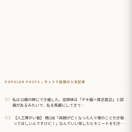
POPULAR POSTS / ネットで話題の人気記事
私は22歳の時にでき婚した。従姉妹は『デキ婚＝貧乏底辺』と認
01
識があるみたいで、私を馬鹿にしてきて…
【人工障がい者】 甥(28)「両親が亡くなったんで僕のこと引き取
02
ってほしいんですけど！」なんでいい年したヒキニートを引き取
らなきゃいけないんだ...