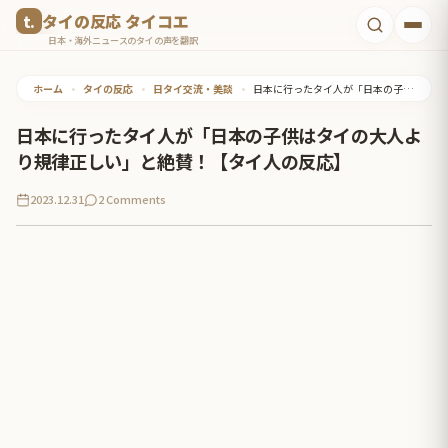
コ
タイの反応 タイコエ
ン
日本・海外ニュースのタイの声を翻訳
テ
ホーム
•
タイの反応
•
日タイ交流・美談
•
日本に行ったタイ人が「日本の子供はタイの大人より規律正しい」と絶賛！【タイ人の反応】
ン
ツ
日本に行ったタイ人が「日本の子供はタイの大人よ
へ
り規律正しい」と絶賛！【タイ人の反応】
ス
2023.12.31
2 Comments
キ
ッ
プ