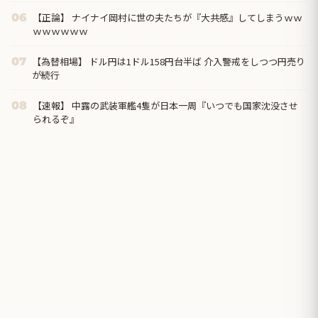
【正論】 ナイナイ岡村に世の夫たちが『大共感』してしまうｗｗ
06
ｗｗｗｗｗｗ
【為替相場】 ドル円は1ドル158円台半ば 介入警戒をしつつ円売り
07
が続行
【速報】 中露の武装軍艦4隻が日本一周『いつでも国家沈没させ
08
られるぞ』