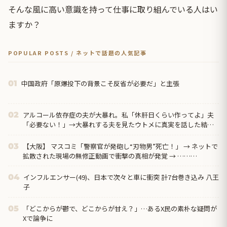
そんな風に高い意識を持って仕事に取り組んでいる人はい
ますか？
POPULAR POSTS / ネットで話題の人気記事
中国政府「原爆投下の背景こそ反省が必要だ」と主張
01
アルコール依存症の夫が大暴れ。私「休肝日くらい作ってよ」夫
02
「必要ない！」→大暴れする夫を見たウトメに真実を話した結
果…
【大阪】 マスコミ「警察官が発砲し“刃物男”死亡！」 → ネットで
03
拡散された現場の無修正動画で衝撃の真相が発覚 → ………
インフルエンサー(49)、日本で次々と車に衝突 計7台巻き込み 八王
04
子
「どこからが鬱で、どこからが甘え？」…あるX民の素朴な疑問が
05
Xで論争に