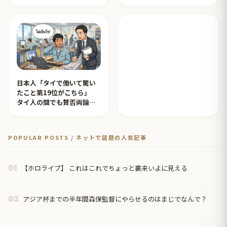
応を見たタイ人の反応
されタイ人が感動！【タイ
人の反応】
日本人「タイで働いて驚い
たこと第19位がこちら」
タイ人の間でも賛否両論
【タイ人の反応】
POPULAR POSTS / ネットで話題の人気記事
【ホロライブ】 これはこれでちょっと裏来いよに見える
01
アジア杯までの半年間森保監督にやらせるのはまじでなんで？
02