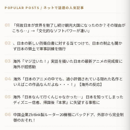
POPULAR POSTS / ネットで話題の人気記事
「何故日本が世界を魅了し続け観光大国になったのか？その理由が
01
こちら‥」→「文化的なソフトパワーが凄い」
、日本の新しい防衛白書に対する当てつけで、日本の制止も聞か
02
ず日本の領土で軍事訓練を強行
海外「マジ泣いた！」実話を描いた日本の最新アニメの完成度に
03
海外が超感動
海外「日本のアニメの中でも、過小評価されている隠れた名作と
04
いえばこの作品なんだよね・・・！」【海外の反応】
海外「日本なんて行くんじゃなかった…」 日本を知ってしまった
05
ディズニー信者、帰国後『本家』に失望する事態に
中国企業Zbtlink製ルーター20機種にバックドア、外部から完全制
06
御のおそれ！