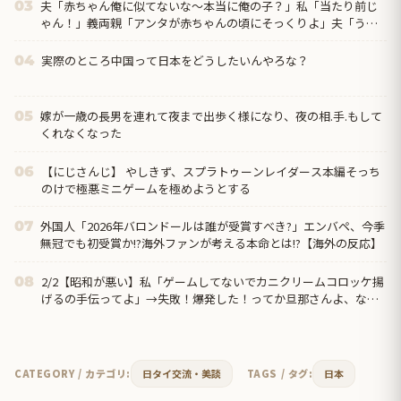
夫「赤ちゃん俺に似てないな～本当に俺の子？」私「当たり前じ
03
ゃん！」義両親「アンタが赤ちゃんの頃にそっくりよ」夫「うー
ん…」←私の理解や寛容な心が足りないのでしょうか？
実際のところ中国って日本をどうしたいんやろな？
04
嫁が一歳の長男を連れて夜まで出歩く様になり、夜の相.手.もして
05
くれなくなった
【にじさんじ】 やしきず、スプラトゥーンレイダース本編そっち
06
のけで極悪ミニゲームを極めようとする
外国人「2026年バロンドールは誰が受賞すべき?」エンバペ、今季
07
無冠でも初受賞か!?海外ファンが考える本命とは!?【海外の反応】
2/2【昭和が悪い】私「ゲームしてないでカニクリームコロッケ揚
08
げるの手伝ってよ」→失敗！爆発した！ってか旦那さんよ、なん
で文句言うわけ？→離婚の危機…クリームコロッケが憎い…
CATEGORY / カテゴリ:
日タイ交流・美談
TAGS / タグ:
日本