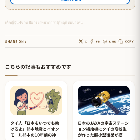
เด็กญี่ปุ่น4ขวบ มีมารยาทมากกว่าผู้ใหญ่ไทยบางคน
SHARE ON :
X
FB
LINE
COPY
こちらの記事もおすすめです
タイ人「日本をいつでも助
日本のJAXAの宇宙ステーシ
けるよ」熊本地震とイオン
ョン補給機にタイの高校生
モール熊本の10年前の神対
が作った超小型衛星が搭載