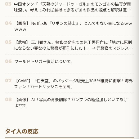
中国オタク「『天幕のジャードゥーガル』のモンゴルの描写が興
03
味深い。考えてみれば納得できるがあの作品の視点と解釈は意外
だった」
【画像】 Netflix版『リボンの騎士』、とんでもない事になるｗｗ
04
ｗｗｗ
【悲報】 玉川徹さん、警官の発泡での包丁男死亡に「絶対に死刑
05
にならない罪なのに警察が死刑にした！」 → 元警官のマジレスが
コチラ → ………
ワールドトリガー復活について。
06
【GAME】「任天堂」のパッケージ版売上38.5%維持に衝撃！海外
07
ファン「カートリッジこそ至高」
【画像】 AI「写真の背景削除？ガンプラの箱追加しといてあげ
08
よ????」
タイ人の反応