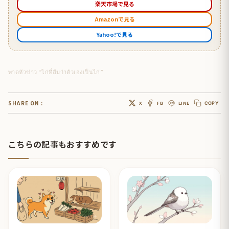
楽天市場で見る
Amazonで見る
Yahoo!で見る
พาดหัวข่าว “ไก่ที่ลืมว่าตัวเองเป็นไก่”
SHARE ON :
X
FB
LINE
COPY
こちらの記事もおすすめです