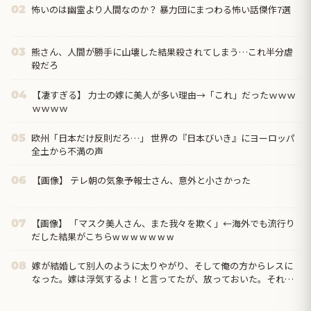
怖いのは幽霊より人間なのか？ 暴力団にまつわる怖い話傑作7選
02
熊さん、人間が勝手に山壊した結果殺されてしまう…これ半分虐
03
殺だろ
【凄すぎる】 力士の嫁に美人が多い理由→「これ」だったｗｗｗ
04
ｗｗｗｗ
欧州「日本だけ反則だろ…」 世界の『日本びいき』にヨーロッパ
05
全土から不満の声
【画像】 テレ朝の気象予報士さん、意外と小さかった
06
【画像】 「マスク美人さん、また我々を欺く」←海外でも流行り
07
だした結果がこちらw w w w w w w
嫁が結婚して別人のように太りやがり、そして俺の方からレスに
08
なった。嫁は浮気するよ！と言ってたが、放っておいた。それが
いつから言わなくなったんだろう。嫁が妊娠したらしい...