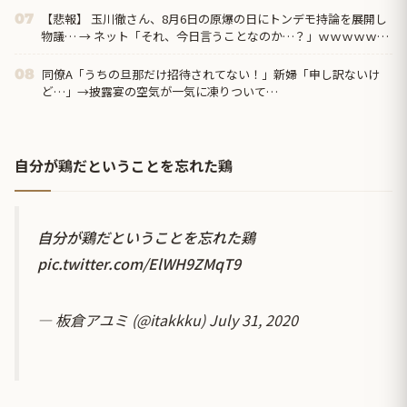
【悲報】 玉川徹さん、8月6日の原爆の日にトンデモ持論を展開し
07
物議… → ネット「それ、今日言うことなのか…？」ｗｗｗｗｗｗ
ｗｗｗｗｗｗｗ
同僚A「うちの旦那だけ招待されてない！」新婦「申し訳ないけ
08
ど…」→披露宴の空気が一気に凍りついて…
自分が鶏だということを忘れた鶏
自分が鶏だということを忘れた鶏
pic.twitter.com/ElWH9ZMqT9
— 板倉アユミ (@itakkku)
July 31, 2020