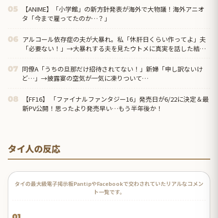
【ANIME】「小学館」の新方針発表が海外で大物議！海外アニオ
05
タ「今まで雇ってたのか…？」
アルコール依存症の夫が大暴れ。私「休肝日くらい作ってよ」夫
06
「必要ない！」→大暴れする夫を見たウトメに真実を話した結
果…
同僚A「うちの旦那だけ招待されてない！」新婦「申し訳ないけ
07
ど…」→披露宴の空気が一気に凍りついて…
【FF16】 「ファイナルファンタジー16」発売日が6/22に決定＆最
08
新PV公開！思ったより発売早い…もう半年後か！
タイ人の反応
タイの最大級電子掲示板PantipやFacebookで交わされていたリアルなコメン
ト一覧です。
01