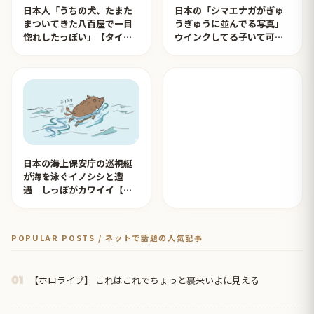
日本人「うちの犬、たまた
日本の「シマエナガがぎゅ
まついてきた八百屋で一目
うぎゅうに並んでる写真」
惚れしたっぽい」【タイ人
ウインクしてる子いて可愛
の反応】
すぎる！【タイ人の反応】
日本の海上保安庁の巡視艇
が海を泳ぐイノシシと遭
遇 しっぽがカワイイ【タ
イ人の反応】
POPULAR POSTS / ネットで話題の人気記事
【ホロライブ】 これはこれでちょっと裏来いよに見える
01