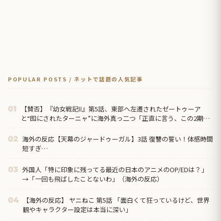
POPULAR POSTS / ネットで話題の人気記事
【賛否】『幼女戦記Ⅱ』第5話、東部へ左遷されたゼートゥーア
01
と“囮にされたターニャ”に海外真っ二つ「正直に言う、この2期は1
期ほど好きじゃない」ラストでヴァイス被弾
海外の反応【天幕のジャードゥーガル】3話 復讐の誓い！体感時間
02
短すぎ…
外国人「特に印象に残ってる最近の日本のアニメのOP/EDは？」
03
→「一回も飛ばしたことないわ」（海外の反応）
【海外の反応】 ヤニねこ 第5話 「面白くて狂っているけど、世界
04
観やキャラクター設定は本当に深い」