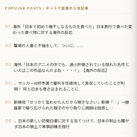
POPULAR POSTS / ネットで話題の人気記事
海外「日本で初めて梅干しなるものを食べた」日本旅行で食べた変
01
わった食べ物に対する海外の反応
職場の人妻と不倫をして、ついに、、、
02
海外「日本のアニメの中でも、過小評価されている隠れた名作と
03
いえばこの作品なんだよね・・・！」【海外の反応】
、サッカーW杯予選で審判を性接待して買収していたことが判
04
明！ 何と日本も巻き込まれることに
新婦母「せっかく習わせたんだから弾きなさい」新婦「…」→披
05
露宴で繰り広げられた親子のやり取りに周囲は困惑し…
、日本の新しい防衛白書に対する当てつけで、日本の制止も聞か
06
ず日本の領土で軍事訓練を強行