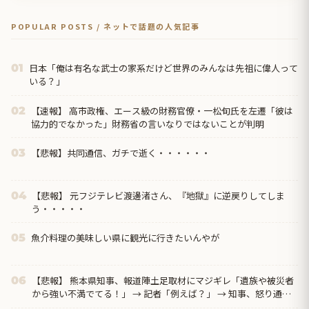
POPULAR POSTS / ネットで話題の人気記事
日本「俺は有名な武士の家系だけど世界のみんなは先祖に偉人って
01
いる？」
【速報】 高市政権、エース級の財務官僚・一松旬氏を左遷「彼は
02
協力的でなかった」財務省の言いなりではないことが判明
【悲報】共同通信、ガチで逝く・・・・・・
03
【悲報】 元フジテレビ渡邊渚さん、『地獄』に逆戻りしてしま
04
う・・・・・
魚介料理の美味しい県に観光に行きたいんやが
05
【悲報】 熊本県知事、報道陣土足取材にマジギレ「遺族や被災者
06
から強い不満でてる！」 → 記者「例えば？」 → 知事、怒り通り
越して呆れてしまう ………