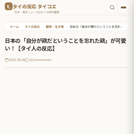
コ
タイの反応 タイコエ
ン
日本・海外ニュースのタイの声を翻訳
テ
ホーム
•
タイの反応
•
動物・生き物
•
日本の「自分が鶏だということを忘れた鶏」が可愛い！【タイ人の反応】
ン
ツ
日本の「自分が鶏だということを忘れた鶏」が可愛
へ
い！【タイ人の反応】
ス
2021.05.08
16 Comments
キ
ッ
プ