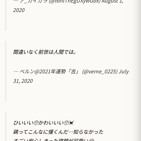
— ア_カイガラ (@t6hlThEgUXywGbx)
August 1,
2020
間違いなく前世は人間では。
— ベルン@2021年運勢「吉」 (@verne_0225)
July
31, 2020
ひいいい🥺かわいいい🥺💓
鶏ってこんなに懐くんだ…知らなかった
すごい安心しきった寝顔が可愛い😭