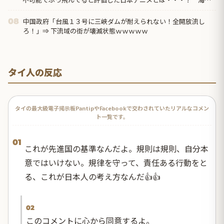
の反応
中国政府「台風１３号に三峡ダムが耐えられない！全開放流し
08
ろ！」⇒ 下流域の街が壊滅状態ｗｗｗｗｗ
タイ人の反応
タイの最大級電子掲示板PantipやFacebookで交わされていたリアルなコメン
ト一覧です。
01
これが先進国の基準なんだよ。規則は規則、自分本
意ではいけない。規律を守って、責任ある行動をと
る、これが日本人の考え方なんだ👍👍
02
このコメントに心から同意するよ。