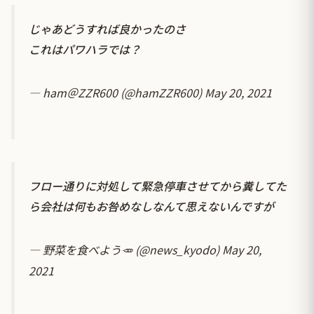
じゃあどうすれば良かったのさ
これはパワハラでは？
— ham＠ZZR600 (@hamZZR600)
May 20, 2021
フロー通りに対処して緊急停車させてから糞してた
ら会社は何もお咎めなしなんて思えないんですが
— 野菜を食べよう🥕 (@news_kyodo)
May 20,
2021