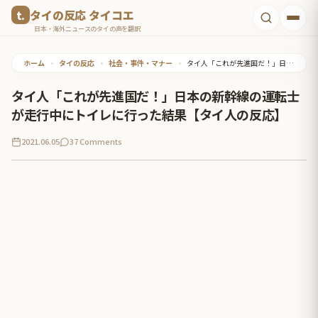
コ
タイの反応 タイコエ
ン
日本・海外ニュースのタイの声を翻訳
テ
ホーム
•
タイの反応
•
社会・事件・マナー
•
タイ人「これが先進国だ！」日本の新幹線の運転士が走行中にトイレに行った結果【タイ人の反応】
ン
ツ
タイ人「これが先進国だ！」日本の新幹線の運転士
へ
が走行中にトイレに行った結果【タイ人の反応】
ス
2021.06.05
37 Comments
キ
ッ
プ