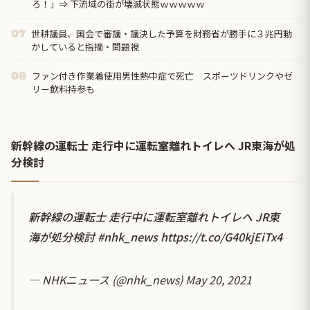
ろ！」⇒ 下流域の街が壊滅状態ｗｗｗｗｗ
世耕議員、国会で審議・議決した予算を財務省が勝手に３兆円動
07
かしていると指摘・問題視
ファン付き作業着使用男性熱中症で死亡 スポーツドリンクやゼ
08
リー飲料持参も
新幹線の運転士 走行中に運転室離れトイレへ JR東海が処
分検討
新幹線の運転士 走行中に運転室離れトイレへ JR東
海が処分検討
#nhk_news
https://t.co/G40kjEiTx4
— NHKニュース (@nhk_news)
May 20, 2021