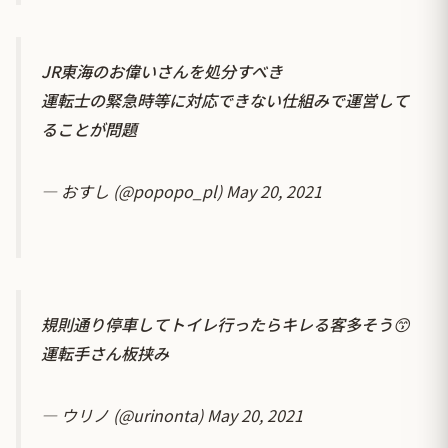
JR東海のお偉いさんを処分すべき
運転士の緊急時等に対応できない仕組みで運営して
ることが問題
— おすし (@popopo_pl)
May 20, 2021
規則通り停車してトイレ行ったらキレる客多そう😙
運転手さん板挟み
— ウリノ (@urinonta)
May 20, 2021