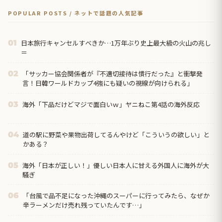
POPULAR POSTS / ネットで話題の人気記事
日本旅行キャンセルすべきか…1万年ぶり史上最大級の火山の兆し
01
＝
「サッカー協会関係者が『不適切接待は慣行だった』と衝撃発
02
言！日韓ワールドカップ4強にも疑いの視線が向けられる」
海外「下品だけどマジで面白いｗ」ヤニねこ第4話の海外反応
03
道の駅に野菜や果物出荷してるんやけど「こういうの欲しい」と
04
かある？
海外「日本が正しい！」優しい日本人に甘える外国人に海外が大
05
騒ぎ
「台風で品不足になった沖縄のスーパーに行ってみたら、なぜか
06
辛ラーメンだけ売れ残っていたんです…」