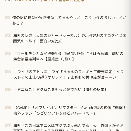
道の駅に野菜や果物出荷してるんやけど「こういうの欲しい」とか
01
ある？
海外の反応【天幕のジャードゥーガル】7話 穏健派のオゴタイと武
02
闘派のトルイ…面白い対比だ
【ゴールデンカムイ 最終回】 第62話 感想 さらば五稜郭！戦いの
03
舞台は暴走列車へ【最終章（5期）】
「ライザのアトリエ」ライザちゃんのフィギュア発売決定！イラ
04
ストそのままの超クオリティ！？太ももの再現度が凄ーーい！
【ヤニねこ】ヤクねこをもっと愛でたい【海外の反応】
05
【GAME】「オブリビオン リマスター」Switch 2版の映像に衝撃！
06
海外ファン「ひどいソフトをひどいハードで…」
海外「この日本アニメはマジでぶっ飛んでる！ｗ」外国人が予測
07
不可能でぶっ飛んでると評価した日本アニメとは・・・？ 海外