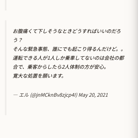
お腹痛くて下しそうなときどうすればいいのだろ
う？
そんな緊急事態、誰にでも起こり得るんだけど。。
運転できる人が1人しか乗車してないのは会社の都
合で、乗客からしたら2人体制の方が安心。
寛大な処置を願います。
— エル (@jnMCknBv8zjcp4I)
May 20, 2021