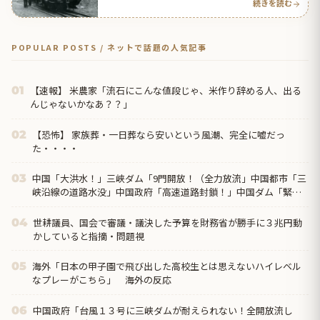
続きを読む
POPULAR POSTS / ネットで話題の人気記事
【速報】 米農家「流石にこんな値段じゃ、米作り辞める人、出る
01
んじゃないかなあ？？」
【恐怖】 家族葬・一日葬なら安いという風潮、完全に嘘だっ
02
た・・・・
中国「大洪水！」三峡ダム「9門開放！（全力放流」中国都市「三
03
峡沿線の道路水没」中国政府「高速道路封鎖！」中国ダム「緊急
放流に合わせて開門（土砂崩れ発生」→
世耕議員、国会で審議・議決した予算を財務省が勝手に３兆円動
04
かしていると指摘・問題視
海外「日本の甲子園で飛び出した高校生とは思えないハイレベル
05
なプレーがこちら」 海外の反応
中国政府「台風１３号に三峡ダムが耐えられない！全開放流し
06