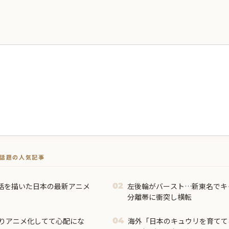
トで話題の人気記事
話を描いた日本の最新アニメ
左後輪がバースト…新東名でキ
02
分離帯に衝突し横転
りアニメ化してて心配にな
海外「日本のキュウリを育てて
04