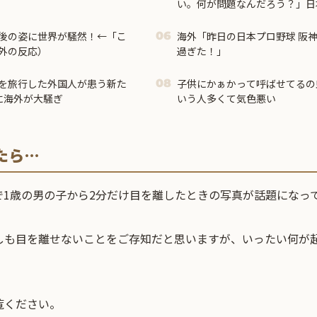
い。何が問題なんだろう？」日
法に対する海外の反応
後の姿に世界が騒然！←「こ
海外「昨日の日本プロ野球 阪
06
外の反応）
過ぎた！」
を旅行した外国人が患う新た
子供にかぁかって呼ばせてるの
08
に海外が大騒ぎ
いう人多くて気色悪い
たら…
で1歳の男の子から2分だけ目を離したときの写真が話題になっ
しも目を離せないことをご存知だと思いますが、いったい何が
覧ください。