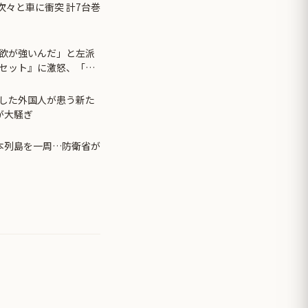
次々と車に衝突 計7台巻
欲が強いんだ」と左派
セット』に激怒、「こ
言い張るも……
した外国人が患う新た
が大騒ぎ
本列島を一周…防衛省が