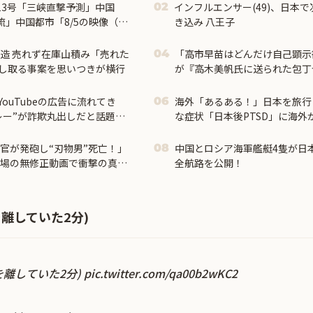
13号「三峡直撃予測」中国
インフルエンサー(49)、日本で
02
」中国都市「8/5の映像（動
き込み 八王子
（決壊危機」中国「下流大水
製造 売れず在庫山積み「売れた
「高市早苗はどんだけ自己顕示
04
し取る事案を思いつきが横行
が『高木美帆氏に送られた包丁
んな首相は見たことがない」と
ouTubeの広告に流れてき
海外「あるある！」日本を旅行
06
レー”が詐欺丸出しだと話題に
な症状「日本後PTSD」に海外
官が発砲し“刃物男”死亡！」
中国とロシア海軍艦艇4隻が日
08
現場の無修正動画で衝撃の真相
全航路を公開！
離していた2分)
を離していた2分)
pic.twitter.com/qa00b2wKC2