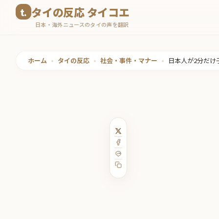
コ
タイの反応 タイコエ
ン
日本・海外ニュースのタイの声を翻訳
テ
ン
ツ
ホーム
•
タイの反応
•
社会・事件・マナー
•
日本人が2分だけ
へ
ス
キ
ッ
プ