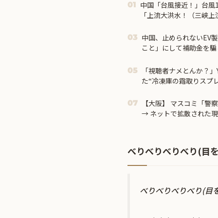
中国「台風接近！」台風
01
「上流大洪水！（三峡上流
画」三峡ダム「緊急放流
害（震え声」→
中国、止められないEV
03
こと」にして補助金を騙
「視聴者ナメとんか？」Y
05
た“冷凍庫の霜取りスプ
ｗｗｗｗ
【大阪】 マスコミ「警察
07
→ ネットで拡散された
が発覚 → ………
べりべりべりべり(目を
べりべりべりべり(目