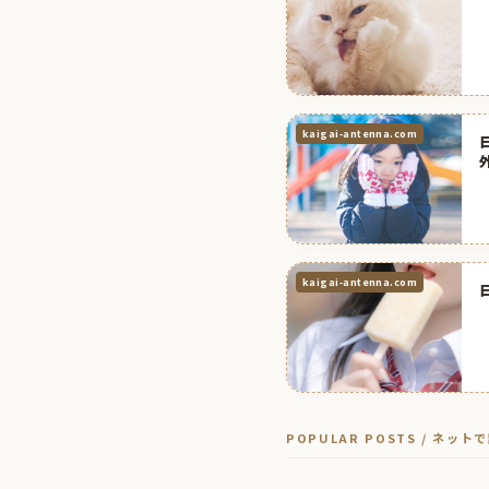
kaigai-antenna.com
kaigai-antenna.com
POPULAR POSTS / ネッ