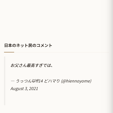
日本のネット民のコメント
お父さん最高すぎでは、
— うっつん🐯ff14 どハマり (@hiennoyome)
August 3, 2021