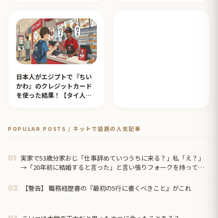
イ人の反応】
日本人がエジプトで『ちい
かわ』のクレジットカード
を使った結果！【タイ人の
反応】
POPULAR POSTS / ネットで話題の人気記事
実家で53歳分家おじ「仕事辞めていつうちに来る？」私「え？」
01
→「20年前に結婚すると言った」と言い張りフォークを持って殴
りかかってきた←子供相手に本気になってて恐怖
【警告】 職務経歴書の『最初の5行に書くべきこと』がこれ
02