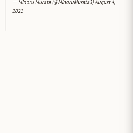
— Minoru Murata (@MinoruMurata3)
August 4,
2021