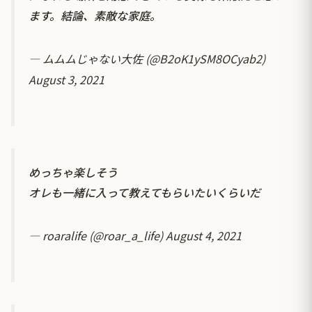
ます。結論、素敵な家庭。
— ムムムじゃない大佐 (@B2oK1ySM8OCyab2)
August 3, 2021
めっちゃ楽しそう
オレも一緒に入って教えてもらいたいくらいだ
— roaralife (@roar_a_life)
August 4, 2021