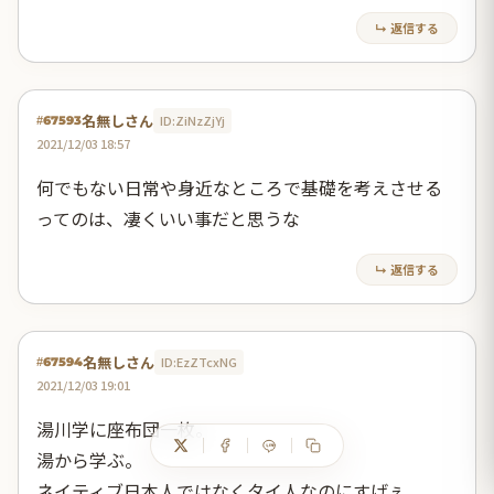
↳ 返信する
名無しさん
ID:ZiNzZjYj
#67593
2021/12/03 18:57
何でもない日常や身近なところで基礎を考えさせる
ってのは、凄くいい事だと思うな
↳ 返信する
名無しさん
ID:EzZTcxNG
#67594
2021/12/03 19:01
湯川学に座布団一枚。
湯から学ぶ。
ネイティブ日本人ではなくタイ人なのにすげぇ