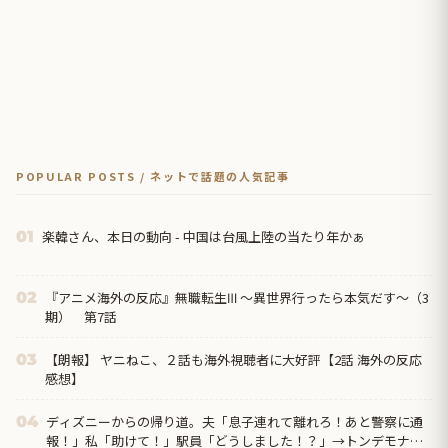
POPULAR POSTS / ネットで話題の人気記事
楽韓さん、本日の動向 - 中国は台風上陸の当たり年かぁ
01
『アニメ海外の反応』無職転生Ⅲ ～異世界行ったら本気だす～（3
02
期） 第7話
【朗報】 ヤニねこ、２話も海外視聴者に大好評【2話 海外の反応
03
感想】
ディズニーからの帰り道。夫「息子連れて離れろ！あと警察に通
04
報！」私「助けて！」駅員「どうしました！？」→トンデモナイ