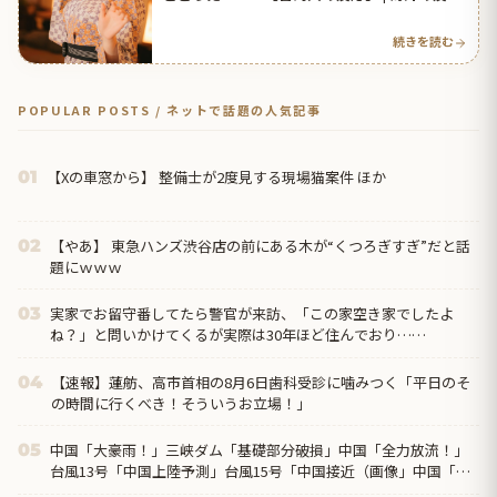
アンテナ
続きを読む
POPULAR POSTS / ネットで話題の人気記事
【Xの車窓から】 整備士が2度見する現場猫案件 ほか
01
【やあ】 東急ハンズ渋谷店の前にある木が“くつろぎすぎ”だと話
02
題にｗｗｗ
実家でお留守番してたら警官が来訪、「この家空き家でしたよ
03
ね？」と問いかけてくるが実際は30年ほど住んでおり……
【速報】蓮舫、高市首相の8月6日歯科受診に噛みつく「平日のそ
04
の時間に行くべき！そういうお立場！」
中国「大豪雨！」三峡ダム「基礎部分破損」中国「全力放流！」
05
台風13号「中国上陸予測」台風15号「中国接近（画像」中国「台
風同時上陸！（穀物生産が壊滅危機」→