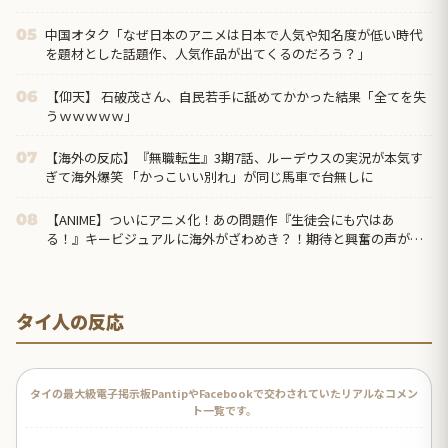
ことに…
中国オタク「なぜ日本のアニメは日本で人気や知名度が低い時代
05
を題材とした話題作、人気作品が出てくるのだろう？」
【仰天】 石破茂さん、自民若手に舐めてかかった結果「全てを失
06
うｗｗｗｗｗ」
【海外の反応】『無職転生』3期7話、ルーデウスの実況が本気す
07
ぎて海外爆笑 「かっこいい別れ」が同じ馬車で台無しに
【ANIME】ついにアニメ化！あの問題作『生徒会にも穴はあ
08
る！』キービジュアルに海外がざわめき？！期待と興奮の声が
続々！
タイ人の反応
タイの最大級電子掲示板PantipやFacebookで交わされていたリアルなコメン
ト一覧です。