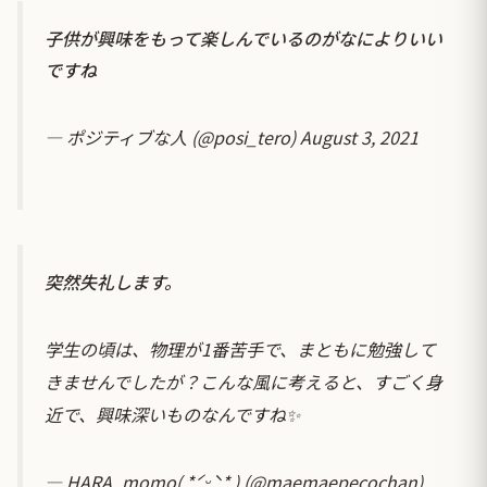
子供が興味をもって楽しんでいるのがなによりいい
ですね
— ポジティブな人 (@posi_tero)
August 3, 2021
突然失礼します。
学生の頃は、物理が1番苦手で、まともに勉強して
きませんでしたが？こんな風に考えると、すごく身
近で、興味深いものなんですね✨
— HARA_momo( *ˊᵕˋ* ) (@maemaepecochan)