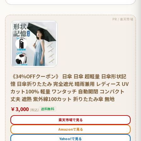
PR / 楽天市場
《34％OFFクーポン》 日傘 日傘 超軽量 日傘形状記
憶 日傘折りたたみ 完全遮光 晴雨兼用 レディース UV
カット100% 軽量 ワンタッチ 自動開閉 コンパクト
丈夫 遮熱 紫外線100カット 折りたたみ傘 無地
￥3,000
送料無料
(税込)
楽天市場で見る
Amazonで見る
Yahoo!で見る