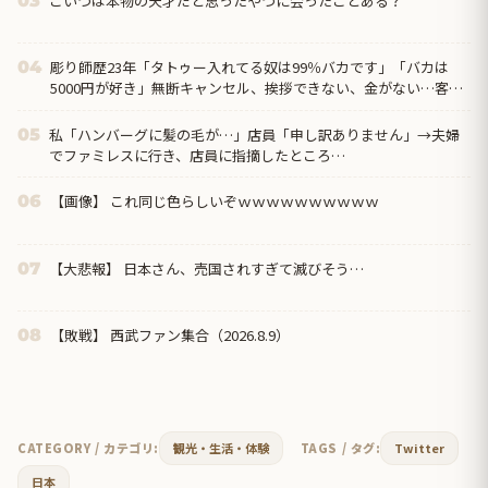
こいつは本物の天才だと思ったやつに会ったことある？
03
彫り師歴23年「タトゥー入れてる奴は99％バカです」「バカは
04
5000円が好き」無断キャンセル、挨拶できない、金がない…客層
をぶっちゃけ
私「ハンバーグに髪の毛が…」店員「申し訳ありません」→夫婦
05
でファミレスに行き、店員に指摘したところ…
【画像】 これ同じ色らしいぞｗｗｗｗｗｗｗｗｗｗ
06
【大悲報】 日本さん、売国されすぎて滅びそう…
07
【敗戦】 西武ファン集合（2026.8.9）
08
CATEGORY / カテゴリ:
観光・生活・体験
TAGS / タグ:
Twitter
日本