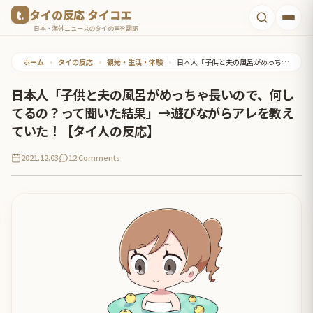
コ
タイの反応 タイコエ
ン
日本・海外ニュースのタイの声を翻訳
テ
ホーム
•
タイの反応
•
観光・生活・体験
•
日本人「子供と夫の風呂がめっちゃ長いので、何してるの？って聞いた結果」→遊びながらアレを教えていた！【タイ人の反応】
ン
ツ
日本人「子供と夫の風呂がめっちゃ長いので、何し
へ
てるの？って聞いた結果」→遊びながらアレを教え
ス
ていた！【タイ人の反応】
キ
2021.12.03
12 Comments
ッ
プ