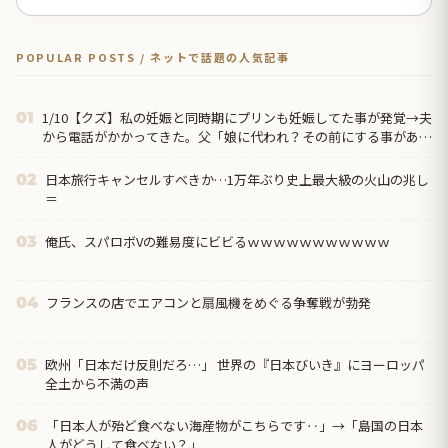
POPULAR POSTS / ネットで話題の人気記事
1/10【クズ】私の妊娠と同時期にプリンも妊娠してた事が発覚→夫
01
から電話がかかってきた。父「娘に代われ？その前にする事がある
だろう？」夫「僕らの恋路を邪魔しないでください！」
日本旅行キャンセルすべきか…1万年ぶり史上最大級の火山の兆し
02
＝
俺氏、スパロボVの難易度にビビるｗｗｗｗｗｗｗｗｗｗｗ
03
フランスの店でエアコンと扇風機をめぐる争奪戦が勃発
04
欧州「日本だけ反則だろ…」 世界の『日本びいき』にヨーロッパ
05
全土から不満の声
「日本人が殆ど食べない海産物がこちらです‥」→「島国の日本
06
人がどうして食べない？」