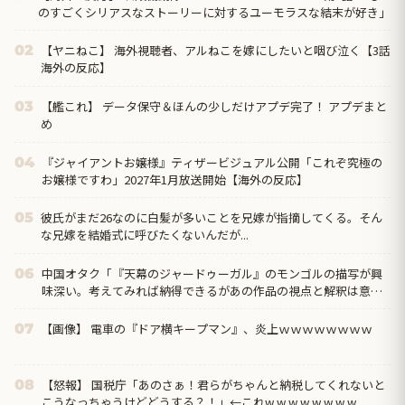
のすごくシリアスなストーリーに対するユーモラスな結末が好き」
【ヤニねこ】 海外視聴者、アルねこを嫁にしたいと咽び泣く【3話
02
海外の反応】
【艦これ】 データ保守＆ほんの少しだけアプデ完了！ アプデまと
03
め
『ジャイアントお嬢様』ティザービジュアル公開「これぞ究極の
04
お嬢様ですわ」2027年1月放送開始【海外の反応】
彼氏がまだ26なのに白髪が多いことを兄嫁が指摘してくる。そん
05
な兄嫁を結婚式に呼びたくないんだが...
中国オタク「『天幕のジャードゥーガル』のモンゴルの描写が興
06
味深い。考えてみれば納得できるがあの作品の視点と解釈は意外
だった」
【画像】 電車の『ドア横キープマン』、炎上ｗｗｗｗｗｗｗｗ
07
【怒報】 国税庁「あのさぁ！君らがちゃんと納税してくれないと
08
こうなっちゃうけどどうする？！」←これw w w w w w w w