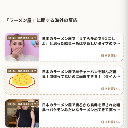
「ラーメン屋」に関する海外の反応
日本のラーメン屋で「うずら多めで4つにし
kaigai-antenna.com
よ」と思った結果→もはや新しいタイプのラー
メンで草ｗｗｗ【タイ人の反応】
続きを読む
日本のラーメン屋で半チャーハンを頼んだ結
kaigai-antenna.com
果！間違ってないのに面白すぎる！【タイ人の
反応】
続きを読む
日本のラーメン屋で後ろから食券を押された結
kaigai-antenna.com
果→バケモンみたいなラーメン出てきて笑った
ｗ【台湾人の反応】 | 海外の反応アンテナ
続きを読む