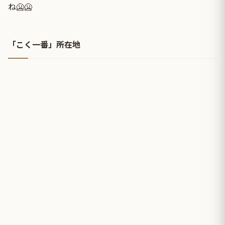
ね🥶🥶
「こく一番」所在地