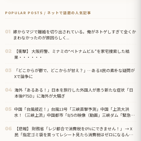
POPULAR POSTS / ネットで話題の人気記事
嫁からマジで離婚を切り出されている。俺がネトゲしすぎて全くか
01
まわなかったのが原因らしく...
【衝撃】 大阪府警、ミナミの“ベトナムビル”を家宅捜索した結
02
果・・・・・・
「どこからが鬱で、どこからが甘え？」…あるX民の素朴な疑問が
03
Xで論争に
海外「あるある！」日本を旅行した外国人が患う新たな症状「日
04
本後PTSD」に海外が大騒ぎ
中国「台風接近！」台風13号「三峡直撃予測」中国「上流大洪
05
水！（三峡上流」中国都市「8/5の映像（動画」三峡ダム「緊急放
流（決壊危機」中国「下流大水害（震え声」→
【悲報】 財務省「レジ都合で消費税を0％にできません！」 → X
06
民「指定ゴミ袋を買ってレシート見たら消費税はゼロになるんだ
けど？」ｗｗｗｗｗｗ...