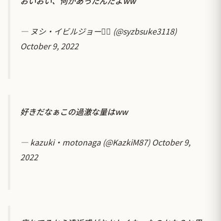
おいおい、何があったんだよww
— ヌシ・イビルジョー🏴‍☠️ (@syzbsuke3118)
October 9, 2022
好きだなぁこの過激な量はww
— kazuki・motonaga (@KazkiM87)
October 9,
2022