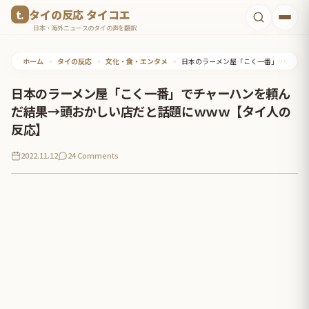
コ
タイの反応 タイコエ
ン
日本・海外ニュースのタイの声を翻訳
テ
ホーム
•
タイの反応
•
文化・食・エンタメ
•
日本のラーメン屋「こく一番」でチャーハンを頼んだ結果→頭おかしい店だと話題にｗｗｗ【タイ人の反応】
ン
ツ
日本のラーメン屋「こく一番」でチャーハンを頼ん
へ
だ結果→頭おかしい店だと話題にｗｗｗ【タイ人の
ス
反応】
キ
2022.11.12
24 Comments
ッ
プ