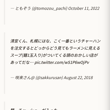
— ともぞう (@tomozou_pachi)
October 11, 2022
清宮くん、札幌にはな、こく一番というチャーハン
を注文するとどっからどう見てもラーメンに見える
スープ(麺1玉入り)がついてくる頭のおかしい店が
あってだな…
pic.twitter.com/wS1P6wOjPv
— 咲来さん@ (@sakkurusan)
August 22, 2018
麺、チャーシューが入った