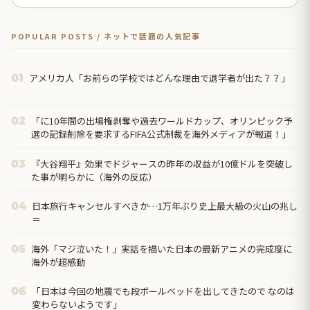
POPULAR POSTS / ネットで話題の人気記事
アメリカ人「お前らの学校ではどんな理由で退学者が出た？？」
01
「に10年間の出場権剥奪や過去ワールドカップ、オリンピック予
02
選の記録削除を要求するFIFA公式制裁を海外メディアが報道！」
『大谷翔平』効果でドジャースの昨年の収益が10億ドルを突破し
03
た事が明らかに（海外の反応）
日本旅行キャンセルすべきか…1万年ぶり史上最大級の火山の兆し
04
＝
海外「マジ泣いた！」実話を描いた日本の最新アニメの完成度に
05
海外が超感動
「日本は今回の地震でも段ボールベッドを出してきたので なのは
06
変わらないようです」