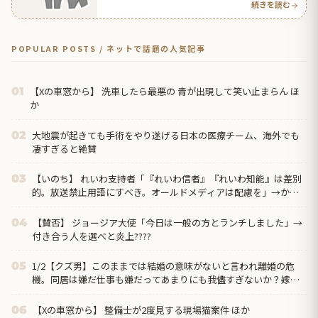
続きを読む
POPULAR POSTS / ネットで話題の人気記事
【Xの車窓から】 洗車したら最悪の 青が出現して笑い止まらん ほ
01
か
大地震が起きても手術をやり遂げる日本の医療チーム、海外でも
02
凄すぎると絶賛
【いのち】 れいわ支持者「『れいわ信者』『れいわ知能』は差別
03
的。放送禁止用語にすべき。オールドメディアは配慮を」→かわ
りにピッタリの名称が...
【賛否】 ジョージア大使「今日は一般の方とランチしました」→
04
付き合う人を選べと炎上????
1/2【クズ男】このままでは結婚の意味がないと言われ離婚の危
05
機。同居は嫌だ仕事も嫌だってあまりにも我儘すぎないか？嫁の
方が収入多いんだから俺の代わりにバイクの借金返してくれ→
【Xの車窓から】 整備士が2度見する現場猫案件 ほか
06