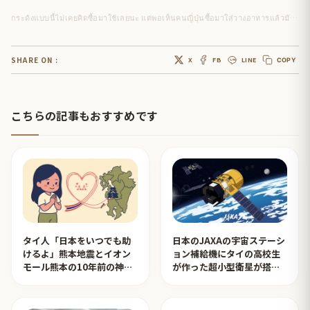
กระด้งแบบนี้ไม่เคยคิดซื้อมาใช้เลยนะ แต่พอเห็นคนญี่ปุ่นซื้อมาใส่วางอาหารแล้วมันดูเก๋ไปเลย
SHARE ON :
X
FB
LINE
COPY
こちらの記事もおすすめです
タイ人「日本をいつでも助
日本のJAXAの宇宙ステーシ
けるよ」熊本地震とイオン
ョン補給機にタイの高校生
モール熊本の10年前の神対
が作った超小型衛星が搭載
応を見たタイ人の反応
されタイ人が感動！【タイ
人の反応】