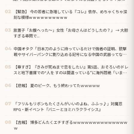
が収入多いんだから俺の代わりにバイクの借金返してくれ→
【緊急】 今の若者に急増している『コレ』依存、めちゃくちゃ深
02
刻な模様w w w w w w w w w w
放置子「お腹へった～」女性「お母さんはどうしたの？」 → 大胆
03
すぎる尋問で...
中国オタク「日本刀のように持っているだけで強者の証明、銃撃
04
戦やサイバーパンクに割り込める記号になる中国の武器ってなん
だろう？」
【尊すぎ】『きみが死ぬまで恋をしたい』第5話、おそろいのドレ
05
スと地下書庫での“人を すのは間違っている”に海外悶絶「いまの
ミミに必要なのは恋人なのか、お母さんなのか分からなくなって
きた」
【悲報】 夏のピーク、もう終わってたｗｗｗｗｗ
06
「フリルもリボンもたくさんがいいのよね、ふふっ♪」対魔忍
07
RPG・新イベント『バニーとヨミハラクライシス』
【吉報】 博多どんたくエチすぎるｗｗｗｗｗｗｗｗｗｗｗｗｗｗ
08
ｗ