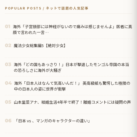
POPULAR POSTS / ネットで話題の人気記事
海外「子宮頸部には神経がないので痛みは感じませんよ」医者に真
01
顔で言われた一言…
魔法少女総集編5【絶対少女】
02
海外「どの国もあっさり！」日本が撃退したモンゴル帝国の本当
03
の恐ろしさに海外が大騒ぎ
海外「日本人はなんて気高いんだ！」 英高級紙も驚愕した極限の
04
中の日本人の姿に世界が衝撃
山本里菜アナ、結婚生活4年半で終了！離婚コメントには疑問の声
05
「日本 vs 、マンガのキャラクターの違い」
06