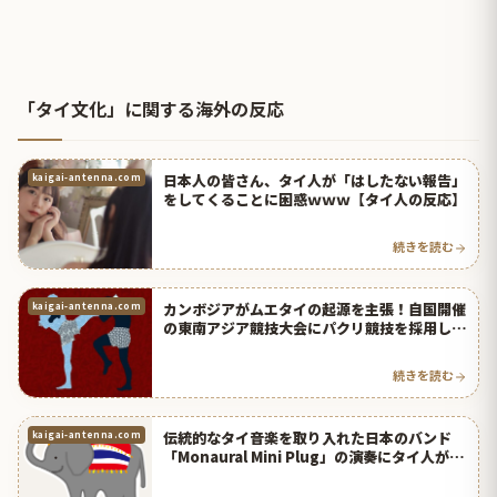
「タイ文化」に関する海外の反応
日本人の皆さん、タイ人が「はしたない報告」
kaigai-antenna.com
をしてくることに困惑ｗｗｗ【タイ人の反応】
続きを読む
カンボジアがムエタイの起源を主張！自国開催
kaigai-antenna.com
の東南アジア競技大会にパクリ競技を採用して
タイ人がブチギレ！【タイ人の反応】
続きを読む
伝統的なタイ音楽を取り入れた日本のバンド
kaigai-antenna.com
「Monaural Mini Plug」の演奏にタイ人が大
感激！【タイ人の反応】