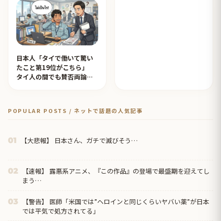
日本人「タイで働いて驚い
たこと第19位がこちら」
タイ人の間でも賛否両論
【タイ人の反応】
POPULAR POSTS / ネットで話題の人気記事
【大悲報】 日本さん、ガチで滅びそう…
01
【速報】 露悪系アニメ、『この作品』の登場で最盛期を迎えてし
02
まう…
【警告】 医師「米国では”ヘロインと同じくらいヤバい薬”が日本
03
では平気で処方されてる」