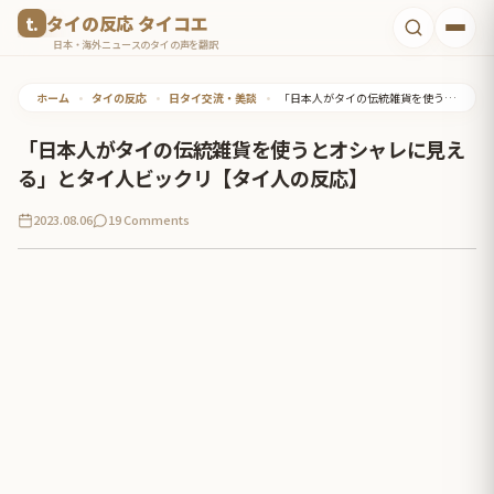
コ
タイの反応 タイコエ
ン
日本・海外ニュースのタイの声を翻訳
テ
ホーム
•
タイの反応
•
日タイ交流・美談
•
「日本人がタイの伝統雑貨を使うとオシャレに見える」とタイ人ビックリ【タイ人の反応】
ン
ツ
「日本人がタイの伝統雑貨を使うとオシャレに見え
へ
る」とタイ人ビックリ【タイ人の反応】
ス
2023.08.06
19 Comments
キ
ッ
プ