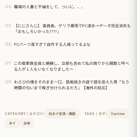
職場の人妻と不倫をして、ついに、、、
04
【にじさんじ】 委員長、ゲリラ豪雨でPC浸水→データ完全消失も
05
「おもしろいかった????」
PCパーツ高すぎて自作する人減ってるよな
06
この度家族全員と絶縁し、旦那も含めて私の周りから親類と呼べ
07
る人が１人もいなくなりました～
わさびの塊をそのまま一口、鉄板焼きの店で頭を抱えた男「もう
08
時間の匂いまで嗅ぎ分けられるだろ」【海外の反応】
CATEGORY / カテゴリ:
日タイ交流・美談
TAGS / タグ:
Twitter
タイ
日本