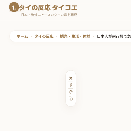
コ
タイの反応 タイコエ
ン
日本・海外ニュースのタイの声を翻訳
テ
ン
ツ
ホーム
•
タイの反応
•
観光・生活・体験
•
日本人が飛行機で急
へ
ス
キ
ッ
プ