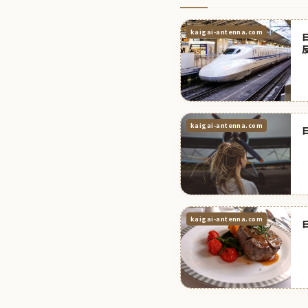
kaigai-antenna.com
kaigai-antenna.com
kaigai-antenna.com