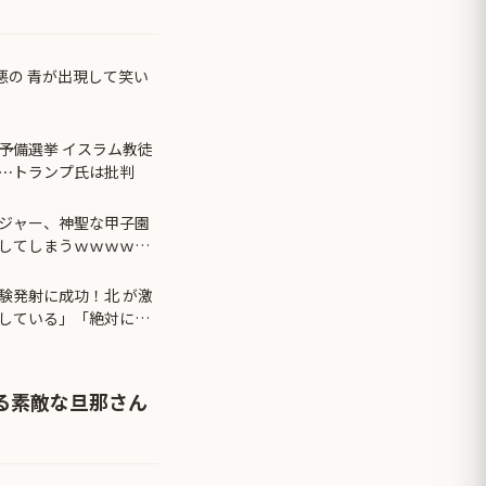
悪の 青が出現して笑い
予備選挙 イスラム教徒
に⋯トランプ氏は批判
ジャー、神聖な甲子園
してしまうｗｗｗｗｗ
験発射に成功！北 が激
している」「絶対に傍
る素敵な旦那さん