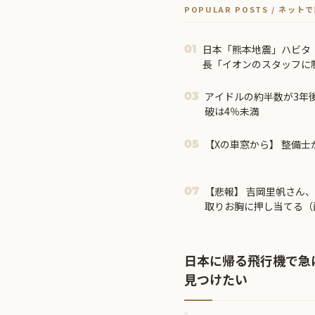
POPULAR POSTS / ネッ
日本「熊本地震」ハビタ
01
長「イオンのスタッフに
長が連絡後の店員行動を
能の事実ない」→
アイドルの約半数が3年
03
破は4％未満
【Xの車窓から】 整備士
05
【悲報】 吉岡里帆さん
07
取りお胸に押し当てる（
日本に帰る飛行機で急
見つけたい