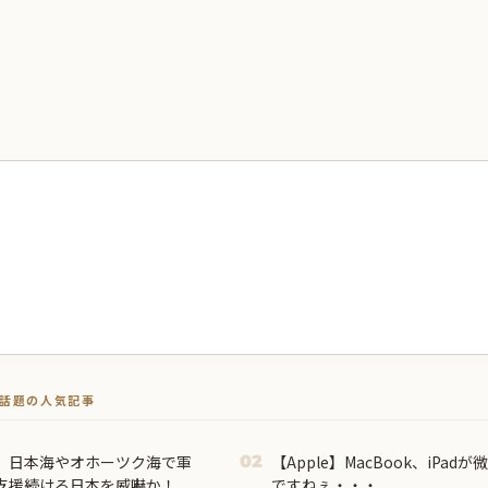
トで話題の人気記事
、日本海やオホーツク海で軍
【Apple】MacBook、iPa
02
支援続ける日本を威嚇か！
ですねぇ・・・