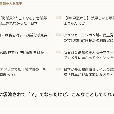
トで話題の人気記事
「従業員2人亡くなる」営業部
【Xの車窓から】 洗車したら最
02
制止されなかった」日本「部
止まらん ほか
証言（謎」イオン「再入館可
後には姿を消す…損益分岐点突
アメリカ・ミシガン州の民主党
04
の“急進左派”候補が勝利確実
が2度見する現場猫案件 ほか
仙台育英高校の美人女子マネー
06
でカメラに向かってウインクを
（動画あり）
、アドリブで相手役俳優の手を
日本が長距離巡航ミサイルの試
08
画像あり）
怒「日本が戦争国家になろうと
観しない、必ず後悔させる」
に袋渡されて「？」てなったけど、こんなことしてくれ