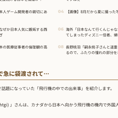
本人ゲーム開発者の親切にあ
【画像】8月だから夏に撮った
04
なぜか日本人気に嫉妬する西
海外「日本なんて行くんじゃな
06
ぎ
てしまったディズニー信者、帰
る事態に
本の医療従事者の倫理観の高
長野桃羽「嗣永桃子さんと道重
08
るので、ふたりの憧れの部分を
なりたいです！」
で急に袋渡されて…
で話題になっていた「飛行機の中での出来事」を紹介します。
i_htgi) 」さんは、カナダから日本へ向かう飛行機の機内で外