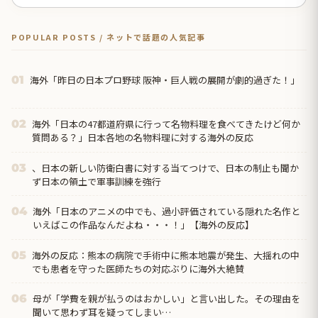
POPULAR POSTS / ネットで話題の人気記事
海外「昨日の日本プロ野球 阪神・巨人戦の展開が劇的過ぎた！」
01
海外「日本の47都道府県に行って名物料理を食べてきたけど何か
02
質問ある？」日本各地の名物料理に対する海外の反応
、日本の新しい防衛白書に対する当てつけで、日本の制止も聞か
03
ず日本の領土で軍事訓練を強行
海外「日本のアニメの中でも、過小評価されている隠れた名作と
04
いえばこの作品なんだよね・・・！」【海外の反応】
海外の反応：熊本の病院で手術中に熊本地震が発生、大揺れの中
05
でも患者を守った医師たちの対応ぶりに海外大絶賛
母が「学費を親が払うのはおかしい」と言い出した。その理由を
06
聞いて思わず耳を疑ってしまい…