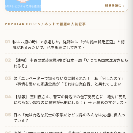
続きを読む
POPULAR POSTS / ネットで話題の人気記事
私は22歳の時にでき婚した。従姉妹は『デキ婚＝貧乏底辺』と認
01
識があるみたいで、私を馬鹿にしてきて…
【速報】 中露の武装軍艦4隻が日本一周『いつでも国家沈没させら
02
れるぞ』
弟「エレベーターで知らない女に蹴られた！」私「何したの？」
03
→事情を聞いた家族全員が「それは自業自得」と呆れてしまい…
【悲報】 玉川徹さん、警官の発泡での包丁男死亡に「絶対に死刑
04
にならない罪なのに警察が死刑にした！」 → 元警官のマジレスが
コチラ → ………
日本「俺は有名な武士の家系だけど世界のみんなは先祖に偉人っ
05
ている？」