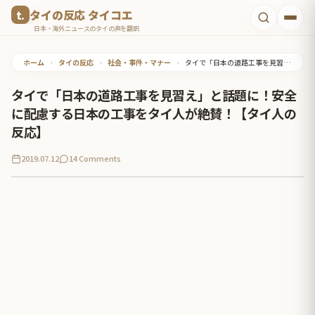
コ
タイの反応 タイコエ
ン
日本・海外ニュースのタイの声を翻訳
テ
ホーム
•
タイの反応
•
社会・事件・マナー
•
タイで「日本の道路工事を見習え」と話題に！安全に配慮する日本の工事をタイ人が絶賛！【タイ人の反応】
ン
ツ
タイで「日本の道路工事を見習え」と話題に！安全
へ
に配慮する日本の工事をタイ人が絶賛！【タイ人の
ス
反応】
キ
2019.07.12
14 Comments
ッ
プ