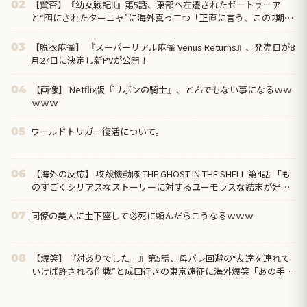
【賛否】『幼女戦記Ⅱ』第5話、東部へ左遷されたゼートゥーア
02
と“囮にされたターニャ”に海外真っ二つ「正直に言う、この2期は
1期ほど好きじゃない」ラストでヴァイス被弾
【脱衣麻雀】 『スーパーリアル麻雀 Venus Returns』、発売日が8
03
月27日に決定し新PVが公開！
【画像】 Netflix版『リボンの騎士』、とんでもない事になるｗｗ
04
ｗｗｗ
ワールドトリガー復活について。
05
【海外の反応】 攻殻機動隊 THE GHOST IN THE SHELL 第4話 「も
06
のすごくシリアスなストーリーに対するユーモラスな結末が好
き」
同僚の美人に土下座して必死に頼んだらこうなるｗｗｗ
07
【爆笑】『対ありでした。』第5話、母バレ回避の“友達を連れて
08
いけば許される作戦”と成田行きの東京遠征に海外爆笑「あの手
口、いまだにパッチが当たってないの最高だろ」