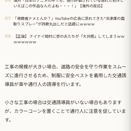
海外「日本のアニメの中でも、過小評価されている隠れた名作と
06
いえばこの作品なんだよね・・・！」【海外の反応】
「視聴者ナメとんか？」YouTubeの広告に流れてきた“冷凍庫の霜
07
取りスプレー”が詐欺丸出しだと話題にｗｗｗｗ
【正論】 ナイナイ岡村に世の夫たちが『大共感』してしまうｗｗ
08
ｗｗｗｗｗｗ
工事の規模が大きい場合、道路の安全を守り作業をスムー
ズに進行させるため、制服に安全ベストを着用した交通誘
導員が車や通行人の誘導を行います。
小さな工事の場合は交通誘導員がいない場合もあります
が、カラーコーンを置くことで通行人に注意を促していま
す。