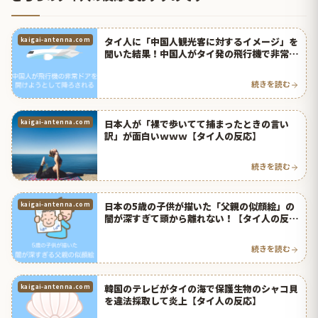
タイ人に「中国人観光客に対するイメージ」を
kaigai-antenna.com
聞いた結果！中国人がタイ発の飛行機で非常ド
アを開けようとして降ろされる！【タイ人の反
応】
続きを読む
日本人が「裸で歩いてて捕まったときの言い
kaigai-antenna.com
訳」が面白いｗｗｗ【タイ人の反応】
続きを読む
日本の5歳の子供が描いた「父親の似顔絵」の
kaigai-antenna.com
闇が深すぎて頭から離れない！【タイ人の反
応】
続きを読む
韓国のテレビがタイの海で保護生物のシャコ貝
kaigai-antenna.com
を違法採取して炎上【タイ人の反応】