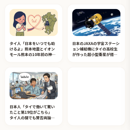
タイ人「日本をいつでも助
日本のJAXAの宇宙ステーシ
けるよ」熊本地震とイオン
ョン補給機にタイの高校生
モール熊本の10年前の神対
が作った超小型衛星が搭載
応を見たタイ人の反応
されタイ人が感動！【タイ
人の反応】
日本人「タイで働いて驚い
たこと第19位がこちら」
タイ人の間でも賛否両論
【タイ人の反応】