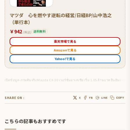
マツダ 心を燃やす逆転の経営/日経BP/山中浩之
（単行本）
￥942
送料無料
(税込)
楽天市場で見る
Amazonで見る
Yahoo!で見る
เปิดข้อมูล-ภาพคันจริง Mazda CX-30 เวอร์ชั่นมาเลเซีย เริ่ม 1.05 ล้านบาท ยืนยันเข้าไทยปีนี้
SHARE ON :
X
FB
LINE
COPY
こちらの記事もおすすめです