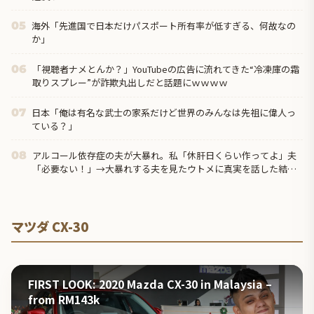
海外「先進国で日本だけパスポート所有率が低すぎる、何故なの
05
か」
「視聴者ナメとんか？」YouTubeの広告に流れてきた“冷凍庫の霜
06
取りスプレー”が詐欺丸出しだと話題にｗｗｗｗ
日本「俺は有名な武士の家系だけど世界のみんなは先祖に偉人っ
07
ている？」
アルコール依存症の夫が大暴れ。私「休肝日くらい作ってよ」夫
08
「必要ない！」→大暴れする夫を見たウトメに真実を話した結
果…
マツダ CX-30
FIRST LOOK: 2020 Mazda CX-30 in Malaysia –
from RM143k