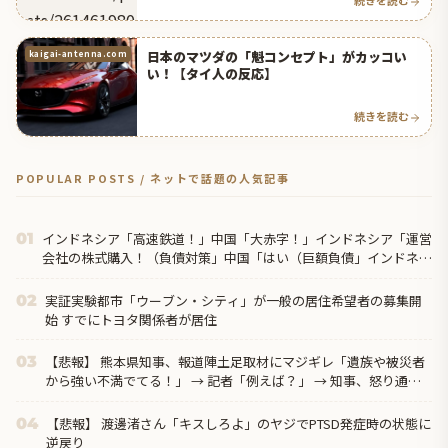
続きを読む
日本のマツダの「魁コンセプト」がカッコい
kaigai-antenna.com
い！【タイ人の反応】
続きを読む
POPULAR POSTS / ネットで話題の人気記事
インドネシア「高速鉄道！」中国「大赤字！」インドネシア「運営
01
会社の株式購入！（負債対策」中国「はい（巨額負債」インドネシ
ア「700km延伸計画！（実質中止」→
実証実験都市「ウーブン・シティ」が一般の居住希望者の募集開
02
始 すでにトヨタ関係者が居住
【悲報】 熊本県知事、報道陣土足取材にマジギレ「遺族や被災者
03
から強い不満でてる！」 → 記者「例えば？」 → 知事、怒り通り
越して呆れてしまう ………
【悲報】 渡邊渚さん「キスしろよ」のヤジでPTSD発症時の状態に
04
逆戻り