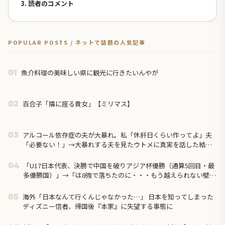
3. 読者のコメント
POPULAR POSTS / ネットで話題の人気記事
魚介料理の美味しい県に観光に行きたいんやが
01
百合子「隣に座る貴女」【ミリマス】
02
アルコール依存症の夫が大暴れ。私「休肝日くらい作ってよ」夫
03
「必要ない！」→大暴れする夫を見たウトメに真実を話した結
果…
「U17日本代表、決勝で中国を破りアジア杯優勝（通算5回目・最
04
多優勝国）」→「は8強で落ちたのに・・・もう越えられない壁に
なってしまったね」「は監督の問題が大きい」「日本はもうどん
なに精神勝利したところで超えられない壁である」
海外「日本なんて行くんじゃなかった…」 日本を知ってしまった
05
ディズニー信者、帰国後『本家』に失望する事態に