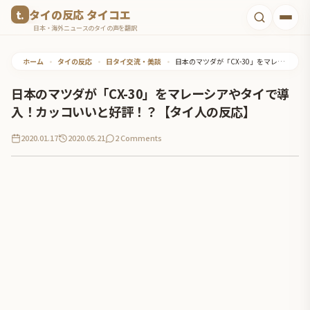
コ
タイの反応 タイコエ
ン
日本・海外ニュースのタイの声を翻訳
テ
ホーム
•
タイの反応
•
日タイ交流・美談
•
日本のマツダが「CX-30」をマレーシアやタイで導入！カッコいいと好評！？【タイ人の反応】
ン
ツ
日本のマツダが「CX-30」をマレーシアやタイで導
へ
入！カッコいいと好評！？【タイ人の反応】
ス
2020.01.17
2020.05.21
2 Comments
キ
ッ
プ