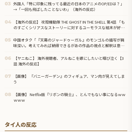
外国人「特に印象に残ってる最近の日本のアニメのOP/EDは？」
03
→「一回も飛ばしたことないわ」（海外の反応）
【海外の反応】 攻殻機動隊 THE GHOST IN THE SHELL 第4話 「も
04
のすごくシリアスなストーリーに対するユーモラスな結末が好
き」
中国オタク「『天幕のジャードゥーガル』のモンゴルの描写が興
05
味深い。考えてみれば納得できるがあの作品の視点と解釈は意外
だった」
【ヤニねこ】 海外視聴者、アルねこを嫁にしたいと咽び泣く【3
06
話 海外の反応】
【画像】 『バニーガーデン』のフィギュア、マン肉が見えてしま
07
う
【画像】 Netflix版『リボンの騎士』、とんでもない事になるｗｗ
08
ｗｗｗ
タイ人の反応