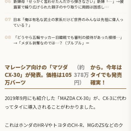
新婦母「せっかく習わせたんだから弾きなさい」新婦「…」→披
06
露宴で繰り広げられた親子のやり取りに周囲は困惑し…
日本「俺は有名な武士の家系だけど世界のみんなは先祖に偉人っ
07
ている？」
「どうやら五輪サッカー日韓戦でも審判の接待があった模様…」
08
→「メダル剥奪なのでは…？（ブルブル」＝
マレーシア向けの「マツダ
（約
から。今年は
CX-30」が発表。価格は105
378万
タイでも発売
万バーツ
円）
確実！
2019年9月にも紹介した「MAZDA CX-30」が、CX-3に代わ
ってタイに導入されることがわかりました。
これはホンダのHR-VやトヨタのCH-R、MGのZSなどのク