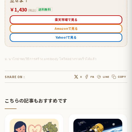
￥1,430
送料無料
(税込)
楽天市場で見る
Amazonで見る
Yahoo!で見る
ม. นาโกย่าพบวิธิการสร้าง antibody โควิดอย่างรวดเร็วได้แล้ว
SHARE ON :
X
FB
LINE
COPY
こちらの記事もおすすめです