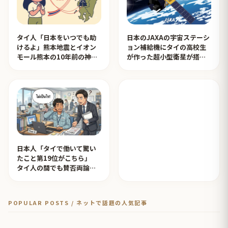
タイ人「日本をいつでも助
日本のJAXAの宇宙ステーシ
けるよ」熊本地震とイオン
ョン補給機にタイの高校生
モール熊本の10年前の神対
が作った超小型衛星が搭載
応を見たタイ人の反応
されタイ人が感動！【タイ
人の反応】
日本人「タイで働いて驚い
たこと第19位がこちら」
タイ人の間でも賛否両論
【タイ人の反応】
POPULAR POSTS / ネットで話題の人気記事