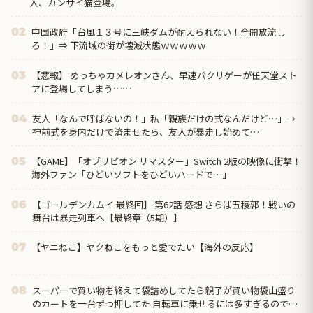
人、カンサイ猫登場。
中国政府「台風１３号に三峡ダムが耐えられない！全開放流し
02
ろ！」⇒ 下流域の街が壊滅状態ｗｗｗｗｗ
【悲報】 めっちゃカメレオンさん、早速パクリゲーが任天堂スト
03
アに登場してしまう……
友人「なんで呼ばないの！」私「親族だけの式なんだけど…」→
04
神前式を身内だけで済ませたら、友人が暴走し始めて…
【GAME】「オブリビオン リマスター」Switch 2版の映像に衝撃！
05
海外ファン「ひどいソフトをひどいハードで…」
【ゴールデンカムイ 最終回】 第62話 感想 さらば五稜郭！戦いの
06
舞台は暴走列車へ【最終章（5期）】
【ヤニねこ】ヤクねこをもっと愛でたい【海外の反応】
07
スーパーで買い物を終えて袋詰めしてたら親子が買い物袋山盛り
08
のカートを一台ずつ押してた 自転車に乗せるには多すぎるので、