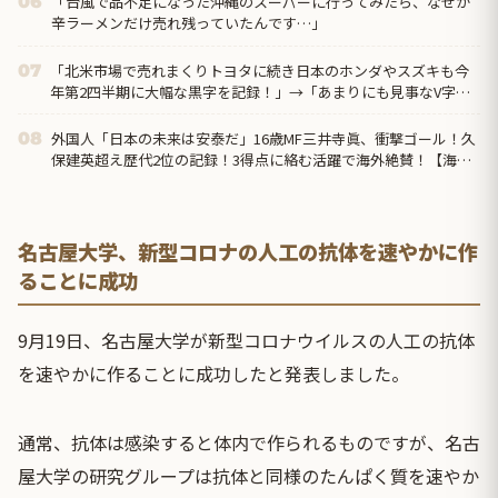
「台風で品不足になった沖縄のスーパーに行ってみたら、なぜか
06
辛ラーメンだけ売れ残っていたんです…」
「北米市場で売れまくりトヨタに続き日本のホンダやスズキも今
07
年第2四半期に大幅な黒字を記録！」→「あまりにも見事なV字回
復‥」
外国人「日本の未来は安泰だ」16歳MF三井寺眞、衝撃ゴール！久
08
保建英超え歴代2位の記録！3得点に絡む活躍で海外絶賛！【海外
の反応】
名古屋大学、新型コロナの人工の抗体を速やかに作
ることに成功
9月19日、名古屋大学が新型コロナウイルスの人工の抗体
を速やかに作ることに成功したと発表しました。
通常、抗体は感染すると体内で作られるものですが、名古
屋大学の研究グループは抗体と同様のたんぱく質を速やか