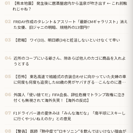
【熊本地震】 発生後に居酒屋店内から温泉が吹き出す ← これ前触
01
れじゃね？
FRIDAY作成のタレント＆アスリート「最新CMギャラリスト」消え
02
た女優、旧ジャニの明暗、規格外の13億円!?
【悲報】 ワイ(33)、明日嫁(34)と妊活しないといけなくて辛い
03
近所のコープにいる爺さん、隙あらば他人のカゴに商品を入れよ
04
うとする
【恐怖】 東名高速で結婚式の衣装合わせに向かっていた夫婦の車
05
に何度も何度も追突した60歳の男がヤバすぎる…こんなのに遭遇
したらどうすればいいの？
外国人「使い捨てだ」FIFA会長、辞任危機でトランプ政権に泣き
06
付くも無視されて海外失笑！【海外の反応】
F1ドライバー達の夏休みは「みんな海だな」「南半球にスキーし
07
に行くやついねえのか」との意見
【警告】 医師『熱中症で”ロキソニン”を飲んではいけない理由が
08