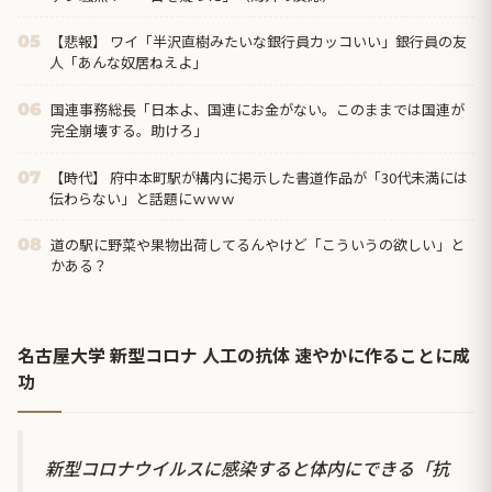
【悲報】 ワイ「半沢直樹みたいな銀行員カッコいい」銀行員の友
05
人「あんな奴居ねえよ」
国連事務総長「日本よ、国連にお金がない。このままでは国連が
06
完全崩壊する。助けろ」
【時代】 府中本町駅が構内に掲示した書道作品が「30代未満には
07
伝わらない」と話題にｗｗｗ
道の駅に野菜や果物出荷してるんやけど「こういうの欲しい」と
08
かある？
名古屋大学 新型コロナ 人工の抗体 速やかに作ることに成
功
新型コロナウイルスに感染すると体内にできる「抗