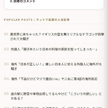
3. 読者のコメント
POPULAR POSTS / ネットで話題の人気記事
異世界に来ちゃった？イギリスの空を舞うリアルなドラゴンが目撃
01
されて大騒ぎ
外国人「親子丼という日本の料理の直訳を知ってしまった…」
02
海外「日本が正しい！」優しい日本人に甘える外国人に海外が大
03
騒ぎ
海外「下品だけどマジで面白いｗ」ヤニねこ第4話の海外反応
04
道の駅に野菜や果物出荷してるんやけど「こういうの欲しい」と
05
かある？