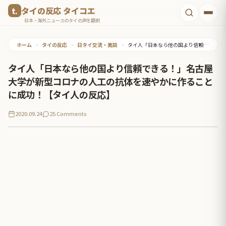
コ
タイの反応 タイコエ
ン
日本・海外ニュースのタイの声を翻訳
テ
ホーム
•
タイの反応
•
日タイ交流・美談
•
タイ人「日本なら他の国より信頼できる！」名古屋大学が新型コロナの人工の抗体を速やかに作ることに成功！【タイ人の反応】
ン
ツ
タイ人「日本なら他の国より信頼できる！」名古屋
へ
大学が新型コロナの人工の抗体を速やかに作ること
ス
に成功！【タイ人の反応】
キ
2020.09.24
25 Comments
ッ
プ