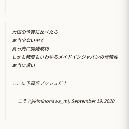
大国の予算に比べたら
本当少ない中で
真っ先に開発成功
しかも精度もいわゆるメイドインジャパンの信頼性
本当に凄い
ここに予算倍プッシュだ！
— こう (@kiminonawa_mi)
September 19, 2020