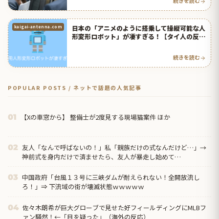
続きを読む
日本の「アニメのように搭乗して操縦可能な人
kaigai-antenna.com
形変形ロボット」が凄すぎる！【タイ人の反
応】
続きを読む
POPULAR POSTS / ネットで話題の人気記事
【Xの車窓から】 整備士が2度見する現場猫案件 ほか
01
友人「なんで呼ばないの！」私「親族だけの式なんだけど…」→
02
神前式を身内だけで済ませたら、友人が暴走し始めて…
中国政府「台風１３号に三峡ダムが耐えられない！全開放流し
03
ろ！」⇒ 下流域の街が壊滅状態ｗｗｗｗｗ
佐々木朗希が巨大グローブで見せた好フィールディングにMLBフ
04
ァン騒然！←「目を疑った」（海外の反応）