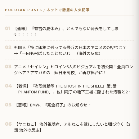
POPULAR POSTS / ネットで話題の人気記事
【速報】 『有吉の夏休み』、とんでもない発表をしてしま
01
う！！！！！
外国人「特に印象に残ってる最近の日本のアニメのOP/EDは？」
02
→「一回も飛ばしたことないわ」（海外の反応）
アニメ「セイレン」ヒロイン6人のビジュアルを初公開！全員ロン
03
グヘア？アマガミの「輝日東高校」が再び舞台に！
【戦慄】『攻殻機動隊 THE GHOST IN THE SHELL』第5話
04
「PHANTOM FUND」、佐川電子の地下工場に隠された汚職と2週
連続の“英雄の裏切り”に海外絶句「守るのは国民であって、自分
の懐じゃないんだよ」
【悲報】BMW、『完全終了』のお知らせ…
05
【ヤニねこ】 海外視聴者、アルねこを嫁にしたいと咽び泣く【3
06
話 海外の反応】