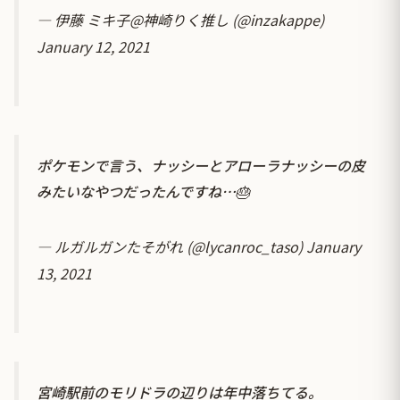
— 伊藤 ミキ子@神崎りく推し (@inzakappe)
January 12, 2021
ポケモンで言う、ナッシーとアローラナッシーの皮
みたいなやつだったんですね…🎂
— ルガルガンたそがれ (@lycanroc_taso)
January
13, 2021
宮崎駅前のモリドラの辺りは年中落ちてる。