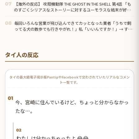
【海外の反応】 攻殻機動隊 THE GHOST IN THE SHELL 第4話 「も
07
のすごくシリアスなストーリーに対するユーモラスな結末が好
き」
毎回いろんな営業が飛び込んできてカッとなった業者「うちで飼
08
ってる犬の散歩でも行きやがれ！」私「いいんですか！」→ する
と・・・
タイ人の反応
タイの最大級電子掲示板PantipやFacebookで交わされていたリアルなコメン
ト一覧です。
01
今、宮崎に住んでいるけど、ちょっと分からなかっ
たな…。
02
わたしは分かっちゃったよ 😂😂