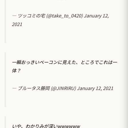
— ツッコミの宅 (@take_to_0420)
January 12,
2021
一瞬おっきいベーコンに見えた、ところでこれは一
体？
— ブルータス藤岡 (@JINRIRU)
January 12, 2021
いや、わかりみが深いwwwwww