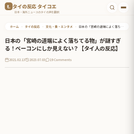
コ
タイの反応 タイコエ
ン
日本・海外ニュースのタイの声を翻訳
テ
ホーム
•
タイの反応
•
文化・食・エンタメ
•
日本の「宮崎の道端によく落ちてる物」が謎すぎる！ベーコンにしか見えない？【タイ人の反応】
ン
ツ
日本の「宮崎の道端によく落ちてる物」が謎すぎ
へ
る！ベーコンにしか見えない？【タイ人の反応】
ス
2021.02.13
2023.07.03
19 Comments
キ
ッ
プ