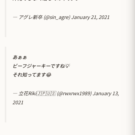
— アグレ新卒 (@sin_agre)
January 21, 2021
あぁぁ
ビーフジャーキーですね💡
それ知ってます😂
— 立花Riki🇯🇵🇺🇸 (@rwxrwx1989)
January 13,
2021