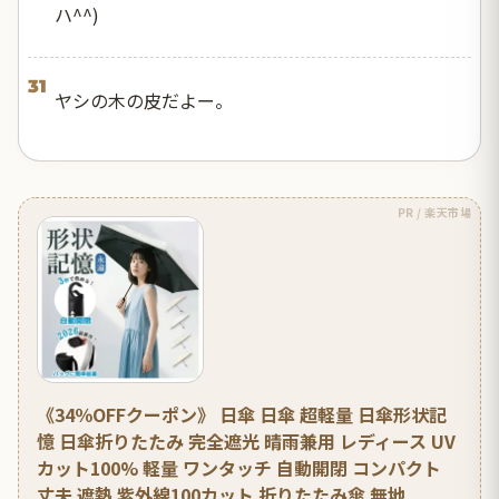
ハ^^)
31
ヤシの木の皮だよー。
PR / 楽天市場
《34％OFFクーポン》 日傘 日傘 超軽量 日傘形状記
憶 日傘折りたたみ 完全遮光 晴雨兼用 レディース UV
カット100% 軽量 ワンタッチ 自動開閉 コンパクト
丈夫 遮熱 紫外線100カット 折りたたみ傘 無地