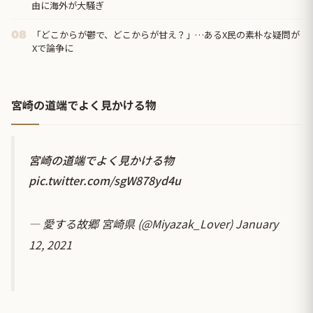
由に海外が大騒ぎ
「どこからが鬱で、どこからが甘え？」…あるX民の素朴な疑問が
08
Xで論争に
宮崎の道端でよく見かける物
宮崎の道端でよく見かける物
pic.twitter.com/sgW878yd4u
— 愛する故郷 宮崎県 (@Miyazak_Lover)
January
12, 2021