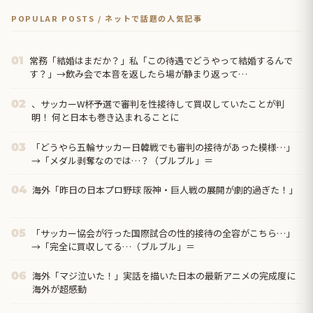
POPULAR POSTS / ネットで話題の人気記事
常務「結婚はまだか？」私「この待遇でどうやって結婚するんで
01
す？」→飲み会で本音を返したら場が静まり返って…
、サッカーW杯予選で審判を性接待して買収していたことが判
02
明！ 何と日本も巻き込まれることに
「どうやら五輪サッカー日韓戦でも審判の接待があった模様…」
03
→「メダル剥奪なのでは…？（ブルブル」＝
海外「昨日の日本プロ野球 阪神・巨人戦の展開が劇的過ぎた！」
04
「サッカー協会が行った国際試合の性的接待の全容がこちら…」
05
→「完全に買収してる…（ブルブル」＝
海外「マジ泣いた！」実話を描いた日本の最新アニメの完成度に
06
海外が超感動