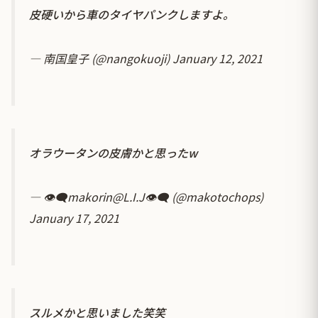
皮硬いから車のタイヤパンクしますよ。
— 南国皇子 (@nangokuoji)
January 12, 2021
オラウータンの皮膚かと思ったw
— 👁‍🗨makorin@L.I.J👁‍🗨 (@makotochops)
January 17, 2021
スルメかと思いました笑笑