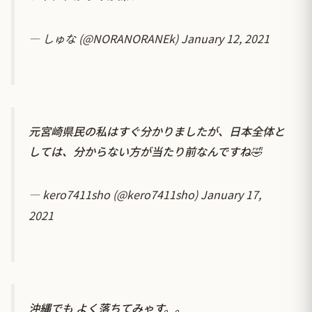
— しゅな (@NORANORANEk)
January 12, 2021
元宮崎県民の私はすぐ分かりましたが、日本全体と
しては、分からない方が当たり前なんですね🤣
— kero7411sho (@kero7411sho)
January 17,
2021
沖縄でも よく落ちてみゃす。。