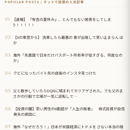
POPULAR POSTS / ネットで話題の人気記事
【速報】 『有吉の夏休み』、とんでもない発表をしてしま
01
う！！！！！
【Xの車窓から】 洗車したら最悪の 青が出現して笑い止まらん ほ
02
か
海外「先進国で日本だけパスポート所有率が低すぎる、何故なの
03
か」
クビになったバイト先の店長のインスタ見つけた
04
父と散歩していたらDQNに絡まれてカツアゲされた。でも父のま
05
さかの行動で立場が一気に逆転して…
【投資の闇】若い男性の6割超が「人生の敗者」 株式投資が自信
06
喪失の原因に
海外「なぜだろう！」日本が米国経済にトドメを さない本当の理
07