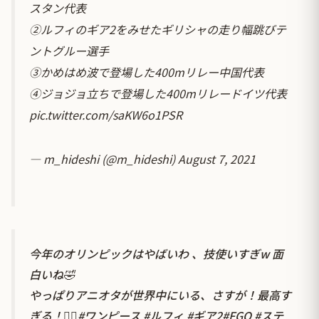
スタン代表
②ルフィのギア2をみせたギリシャの走り幅跳びテ
ントグルー選手
③かめはめ波で登場した400mリレー中国代表
④ジョジョ立ちで登場した400mリレードイツ代表
pic.twitter.com/saKW6o1PSR
— m_hideshi (@m_hideshi)
August 7, 2021
今年のオリンピックはやばいわ 、技使いすぎw 面
白いね🤣
やっぱりアニオタが世界中にいる、さすが！最高す
ぎる！👍🏻
#ワンピース
#ルフィ
#ギア2
#FGO
#ステ