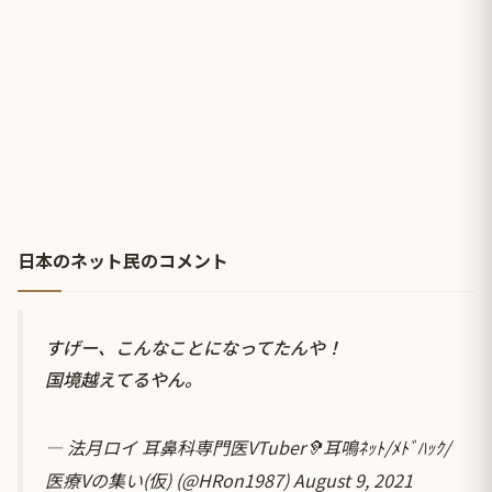
日本のネット民のコメント
すげー、こんなことになってたんや！
国境越えてるやん。
— 法月ロイ 耳鼻科専門医VTuber🦻耳鳴ﾈｯﾄ/ﾒﾄﾞﾊｯｸ/
医療Vの集い(仮) (@HRon1987)
August 9, 2021