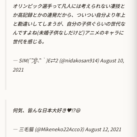
オリンピック選手って凡人には考えられない凄技と
か高記録とかの連発だから、ついつい自分より年上
と勘違いしてしまうが、自分の子供ぐらいの世代な
んですよね(未婚子供なしだけど)アニメのキャラに
世代を感じる。
— SIM(΄◞ิਊ◟ิ‵)E⇄2 (@nidakosan914)
August 10,
2021
何気、皆んな日本大好き♥⁉️😆
— 三毛猫 (@Mikeneko22Acco3)
August 12, 2021