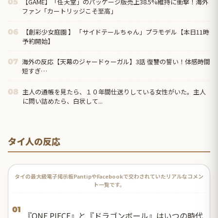
【GAME】「任天堂」のパッケージ版売上38.5%維持に衝撃！海外
05
ファン「カートリッジこそ至高」
【創彩少女庭園 】 「サイドテールちゃん」プラモデル【本日11時
06
予約開始】
海外の反応【天幕のジャードゥーガル】3話 復讐の誓い！体感時間
07
短すぎ…
主人の通帳を見たら、１０年間仕送りしている女性がいた。主人
08
に問い詰めたら、白状して...
タイ人の反応
タイの最大級電子掲示板PantipやFacebookで交わされていたリアルなコメン
ト一覧です。
01
『ONE PIECE』と『ドラゴンボール』はいつの時代