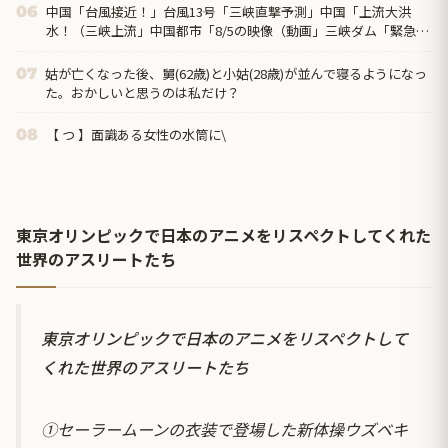
中国「台風接近！」台風13号「三峡直撃予測」中国「上流大洪
06
水！（三峡上流」中国都市「8/5の映像（動画」三峡ダム「緊急放
流（決壊危機」中国「下流大水害（震え声」→
姑が亡くなった後、舅(62歳)と小姑(28歳)が並んで寝るようになっ
07
た。おかしいと思うのは私だけ？
【 つ 】面識ある女性の水筒に\
08
東京オリンピックで日本のアニメをリスペクトしてくれた
世界のアスリートたち
東京オリンピックで日本のアニメをリスペクトして
くれた世界のアスリートたち
①セーラームーンの衣装で登場した新体操ウズベキ