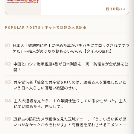
続きを読む
POPULAR POSTS / ネットで話題の人気記事
日本人「敷地内に勝手に停めた車がバチバチにブロックされててウ
01
ケた」→結末がめっちゃおもろいｗｗｗ【タイ人の反応】
中国とロシア海軍艦艇4隻が日本列島を一周…防衛省が全航路を公
02
開！
共産党信者「募金で共産党を叩くのは、頑張る人を邪魔したいと
03
いう日本人らしい薄暗い欲望のせい」
主人の通帳を見たら、１０年間仕送りしている女性がいた。主人
04
に問い詰めたら、白状して...
辺野古の防犯カメラ画像を見た玉城デニー、「うまい言い訳が思
05
いつかなかったからそれかよ」と有権者を呆れさせるコメント
を……