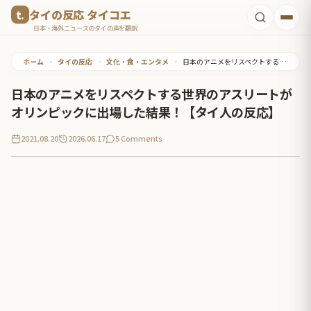
コ
タイの反応 タイコエ
ン
日本・海外ニュースのタイの声を翻訳
テ
ホーム
•
タイの反応
•
文化・食・エンタメ
•
日本のアニメをリスペクトする世界のアスリートがオリンピックに出場した結果！【タイ人の反応】
ン
ツ
日本のアニメをリスペクトする世界のアスリートが
へ
オリンピックに出場した結果！【タイ人の反応】
ス
2021.08.20
2026.06.17
5 Comments
キ
ッ
プ