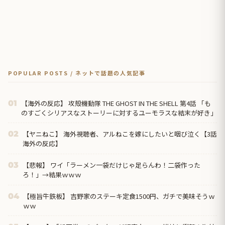
POPULAR POSTS / ネットで話題の人気記事
【海外の反応】 攻殻機動隊 THE GHOST IN THE SHELL 第4話 「も
01
のすごくシリアスなストーリーに対するユーモラスな結末が好き」
【ヤニねこ】 海外視聴者、アルねこを嫁にしたいと咽び泣く【3話
02
海外の反応】
【悲報】 ワイ「ラーメン一袋だけじゃ足らんわ！二袋作った
03
ろ！」→結果ｗｗｗ
【極旨牛鉄板】 吉野家のステーキ定食1500円、ガチで美味そうｗ
04
ｗｗ