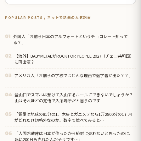
POPULAR POSTS / ネットで話題の人気記事
外国人「お前ら日本のアルフォートというチョコレート知って
01
る？」
【海外】BABYMETALがROCK FOR PEOPLE 2027（チェコ共和国）
02
に再出演？
アメリカ人「お前らの学校ではどんな理由で退学者が出た？？」
03
登山口でスマホは預けて入山するルールにできないでしょうか？
04
山はそれほどの覚悟で入る場所だと思うのです
「質量は地球の81分の1。木星とガニメデなら1万2800分の1」月
05
がどれだけ規格外なのか、数字で並べてみると…
「人間冷蔵庫は日本が作ったから絶対に売れないと思ったのに、
06
既に200台も売れたんだそうです…」