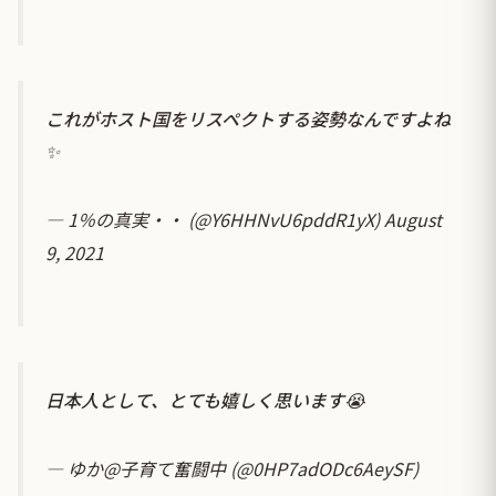
これがホスト国をリスペクトする姿勢なんですよね
✨
— 1％の真実・・ (@Y6HHNvU6pddR1yX)
August
9, 2021
日本人として、とても嬉しく思います😭
— ゆか@子育て奮闘中 (@0HP7adODc6AeySF)