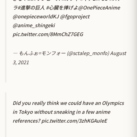
ラ
#進擊の巨人
#心臓を捧げよ
@OnePieceAnime
@onepieceworldKJ
@fgoproject
@anime_shingeki
pic.twitter.com/8MmChZ7GEG
— もんふぉ=モンフォー (@sctalep_monfo)
August
3, 2021
Did you really think we could have an Olympics
in Tokyo without sneaking in a few anime
references?
pic.twitter.com/3zhKGAuIeE