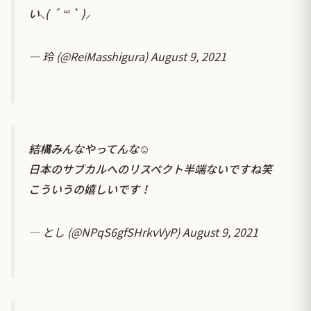
い⸜( ´ ꒳ ` )⸝
— 玲 (@ReiMasshigura)
August 9, 2021
結構みんなやってんな☺️
日本のサブカルへのリスペクト半端ないですね笑
こういうの嬉しいです！
— とし (@NPqS6gfSHrkvVyP)
August 9, 2021