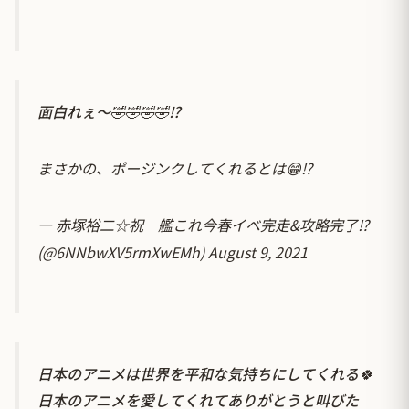
面白れぇ～🤣🤣🤣🤣⁉️
まさかの、ポージンクしてくれるとは😁⁉️
— 赤塚裕二☆祝 艦これ今春イベ完走&攻略完了⁉️
(@6NNbwXV5rmXwEMh)
August 9, 2021
日本のアニメは世界を平和な気持ちにしてくれる🍀
日本のアニメを愛してくれてありがとうと叫びた