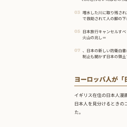
外の反応】
増水した川に取り残され
03
で救助されて人の脚の下
日本旅行キャンセルすべ
05
火山の兆し＝
、日本の新しい防衛白書
07
制止も聞かず日本の領土
ヨーロッパ人が「
イギリス在住の日本人漫画
日本人を見分けるときのコ
た。