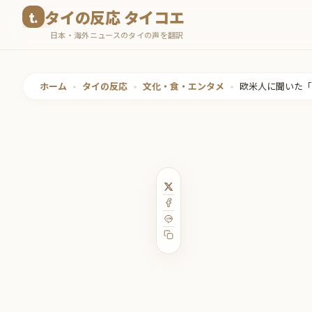
コ
タイの反応 タイコエ
ン
日本・海外ニュースのタイの声を翻訳
テ
ン
ツ
ホーム
•
タイの反応
•
文化・食・エンタメ
•
欧米人に聞いた「
へ
ス
キ
ッ
プ