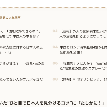
トで話題の人気記事
い」「国を維持できるの？」
【速報】外人の医療費未払いが
02
厳格化で 中国人の本音は？
人の治療を断るようになってし
料水支援に対する日本人の反
中国とロシア海軍艦艇4隻が日
04
」→「」
全航路を公開！
からが甘え？」…あるX民の素
「視聴者ナメとんか？」YouT
06
た“冷凍庫の霜取りスプレー”
ｗｗｗｗ
払ってない人がフルボッコだ
【悲報】札幌オリンピック、８
08
いた”ひと目で日本人を見分けるコツ”に「たしかに！」