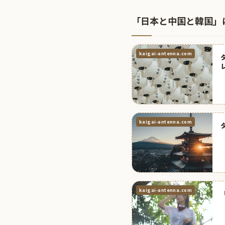
「日本と中国と韓国」
kaigai-antenna.com
kaigai-antenna.com
kaigai-antenna.com