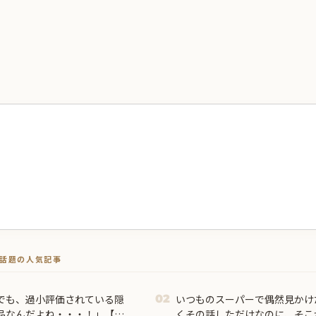
トで話題の人気記事
でも、過小評価されている隠
いつものスーパーで偶然見かけ
02
品なんだよね・・・！」【海
くその話しただけなのに、そこ