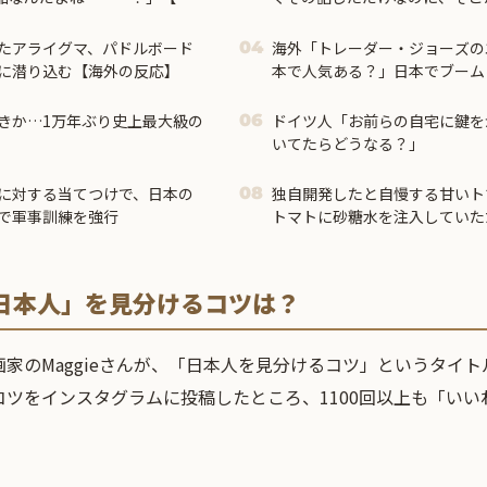
しまい…
たアライグマ、パドルボード
海外「トレーダー・ジョーズの
04
に潜り込む【海外の反応】
本で人気ある？」日本でブーム
コバッグに対する海外の反応
きか…1万年ぶり史上最大級の
ドイツ人「お前らの自宅に鍵を
06
いてたらどうなる？」
に対する当てつけで、日本の
独自開発したと自慢する甘いト
08
で軍事訓練を強行
トマトに砂糖水を注入していた
問題にw
日本人」を見分けるコツは？
家のMaggieさんが、「日本人を見分けるコツ」というタイ
ツをインスタグラムに投稿したところ、1100回以上も「いい