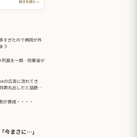
続きを読む
多すぎたので病院が外
まう
本列島を一周…防衛省が
ubeの広告に流れてき
が詐欺丸出しだと話題に
割が賛成・・・・
「今まさに…」