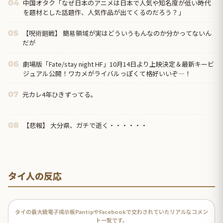
中国オタク「なぜ日本のアニメは日本で人気や知名度が低い時代
04
を題材とした話題作、人気作品が出てくるのだろう？」
【呪術廻戦】 簡易領域が実はどういうもんなのか分かってないん
05
だが
劇場版「Fate/stay night HF」10月14日より上映決定＆最新キービ
06
ジュアル公開！ワカメがライバルっぽくて格好いいぞ―！
元カレ4年ひきずってる。
07
【悲報】 大分県、ガチで逝く・・・・・・
08
タイ人の反応
タイの最大級電子掲示板PantipやFacebookで交わされていたリアルなコメン
ト一覧です。