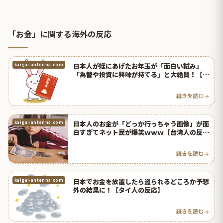
「お金」に関する海外の反応
日本人が姪にあげたお年玉が「面白い試み」
kaigai-antenna.com
「為替や投資に興味が持てる」と大絶賛！【タ
イ人の反応】
続きを読む
日本人のお金が「どっか行っちゃう画像」が面
kaigai-antenna.com
白すぎてネット民が爆笑ｗｗｗ【台湾人の反
応】 | 海外の反応アンテナ
続きを読む
日本でお金を放置したら盗られるどころか予想
kaigai-antenna.com
外の結果に！【タイ人の反応】
続きを読む