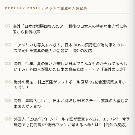
POPULAR POSTS / ネットで話題の人気記事
海外「日本は戦勝国なんだよ」 戦後の日本人の特別な生き様に各
01
国から称賛の声
「アメリカも導入すべき！」日本のUS-2飛行艇が消防車とのレー
02
スで見せた驚異の能力が話題に 海外の反応
海外「今年、夏の暑さが厳しい日本でこんなものが売れてるらし
03
い！ｗ」外国人が驚いた日本の商品とは・・・？【海外の反応】
海外の反応：村上宗隆がレフトポール直撃の2試合連続第26号ホー
04
ムラン！
海外「素晴らしい！」日本が買収したUSスチール驚異の大復活に
05
米国人が大喜び
外国人「2026年バロンドールは誰が受賞すべき?」エンバペ、今季
06
無冠でも初受賞か!?海外ファンが考える本命とは!?【海外の反応】