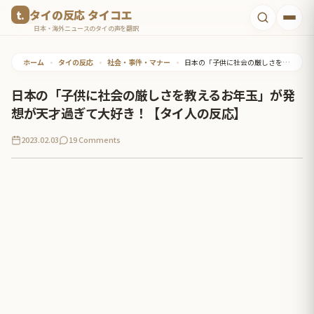
コ
タイの反応 タイコエ
ン
日本・海外ニュースのタイの声を翻訳
テ
ホーム
•
タイの反応
•
社会・事件・マナー
•
日本の「子供に社会の厳しさを教えるお年玉」が発想が天才過ぎて大好き！【タイ人の反応】
ン
ツ
日本の「子供に社会の厳しさを教えるお年玉」が発
へ
想が天才過ぎて大好き！【タイ人の反応】
ス
2023.02.03
19 Comments
キ
ッ
プ