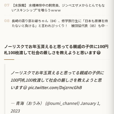
【水族館】 水槽掃除中の飼育員、ジンベエザメからとんでもな
07
い“スキンシップ”を喰らうｗｗｗ
長崎の語り部お爺ちゃん（84）、修学旅行生に「日本も原爆を持
08
たないと負ける」と言われびっくり！ 被団協代表（85）も中学
生に「核を持たないで日本...
ノーリスクでお年玉貰えると思ってる親戚の子供に100円
札100枚渡して社会の厳しさを教えようと思います😃
ノーリスクでお年玉貰えると思ってる親戚の子供に
100円札100枚渡して社会の厳しさを教えようと思
います😃
pic.twitter.com/DxjzrncGhB
— 青海（おうみ） (@oumi_channel)
January 1,
2023