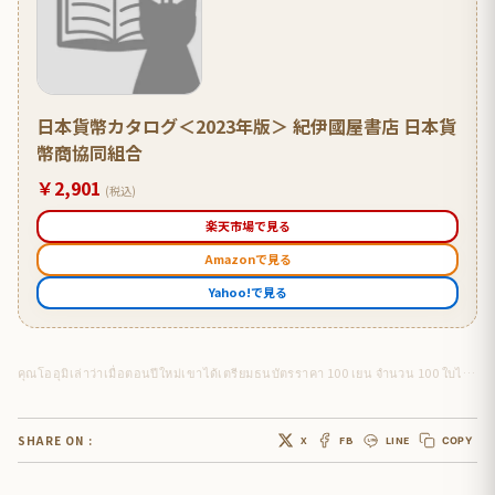
日本貨幣カタログ＜2023年版＞ 紀伊國屋書店 日本貨
幣商協同組合
￥2,901
(税込)
楽天市場で見る
Amazonで見る
Yahoo!で見る
คุณโออุมิเล่าว่าเมื่อตอนปีใหม่เขาได้เตรียมธนบัตรราคา 100 เยน จำนวน 100 ใบไว้ให้เป็นโอโตชิดามะ
SHARE ON :
X
FB
LINE
COPY