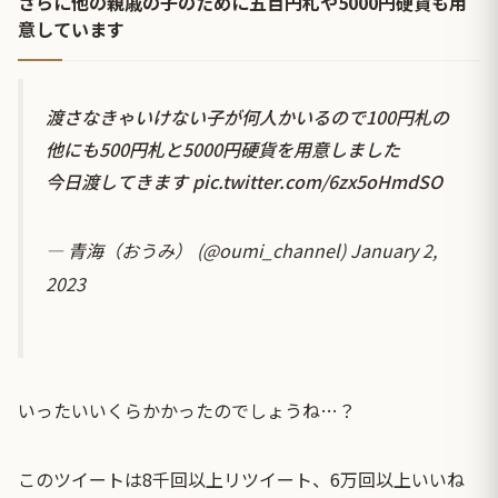
さらに他の親戚の子のために五百円札や5000円硬貨も用
意しています
渡さなきゃいけない子が何人かいるので100円札の
他にも500円札と5000円硬貨を用意しました
今日渡してきます
pic.twitter.com/6zx5oHmdSO
— 青海（おうみ） (@oumi_channel)
January 2,
2023
いったいいくらかかったのでしょうね…？
このツイートは8千回以上リツイート、6万回以上いいね