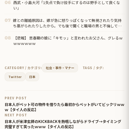
西武・小島大河「1失点で負け投手にするのは野手として良くな
06
い」
嫁との離婚原因は、嫁が急に怒りっぽくなって無視されたり気持
07
ち悪がられたりしたから。でも後で聞くと職場の男と不倫してい
たとｗ その後相手に逃げられたからって俺を探すなｗｗ
【悲報】 思春期の娘に「キモッ」と言われたお父さん、グレるｗ
08
ｗｗｗｗｗｗ
CATEGORY / カテゴリ:
社会・事件・マナー
TAGS / タグ:
Twitter
日本
PREV POST
日本人がペット可の物件を借りたら最初からペットがいてビックリｗｗ
ｗ【タイ人の反応】
NEXT POST
日本人が米津玄師のKICKBACKを熱唱しながらドライブ→タイミング
完璧すぎて笑ったｗｗｗ【タイ人の反応】