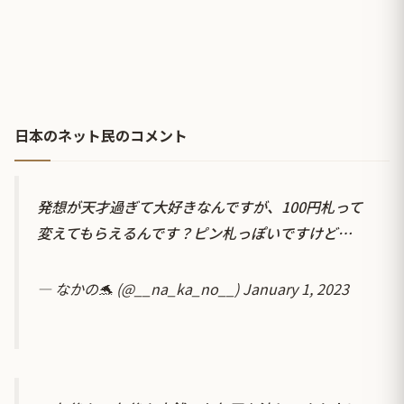
日本のネット民のコメント
発想が天才過ぎて大好きなんですが、100円札って
変えてもらえるんです？ピン札っぽいですけど…
— なかの🐬 (@__na_ka_no__)
January 1, 2023