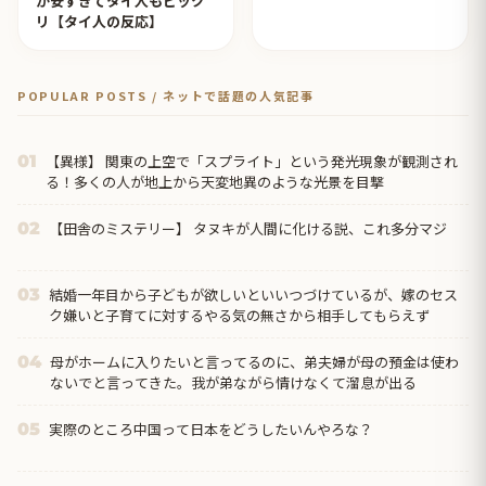
が安すぎてタイ人もビック
リ【タイ人の反応】
POPULAR POSTS / ネットで話題の人気記事
【異様】 関東の上空で「スプライト」という発光現象が観測され
01
る！多くの人が地上から天変地異のような光景を目撃
【田舎のミステリー】 タヌキが人間に化ける説、これ多分マジ
02
結婚一年目から子どもが欲しいといいつづけているが、嫁のセス
03
ク嫌いと子育てに対するやる気の無さから相手してもらえず
母がホームに入りたいと言ってるのに、弟夫婦が母の預金は使わ
04
ないでと言ってきた。我が弟ながら情けなくて溜息が出る
実際のところ中国って日本をどうしたいんやろな？
05