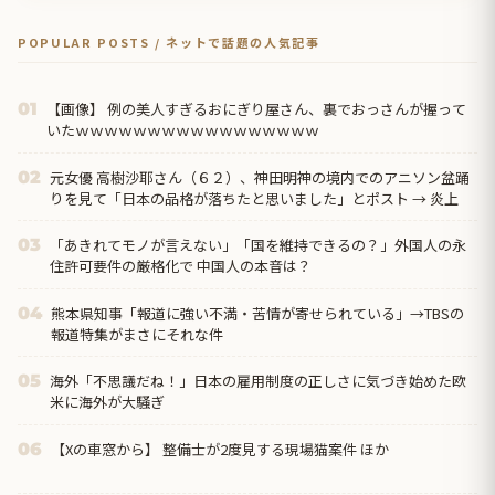
POPULAR POSTS / ネットで話題の人気記事
【画像】 例の美人すぎるおにぎり屋さん、裏でおっさんが握って
01
いたｗｗｗｗｗｗｗｗｗｗｗｗｗｗｗｗｗ
元女優 高樹沙耶さん（６２）、神田明神の境内でのアニソン盆踊
02
りを見て「日本の品格が落ちたと思いました」とポスト → 炎上
「あきれてモノが言えない」「国を維持できるの？」外国人の永
03
住許可要件の厳格化で 中国人の本音は？
熊本県知事「報道に強い不満・苦情が寄せられている」→TBSの
04
報道特集がまさにそれな件
海外「不思議だね！」日本の雇用制度の正しさに気づき始めた欧
05
米に海外が大騒ぎ
【Xの車窓から】 整備士が2度見する現場猫案件 ほか
06