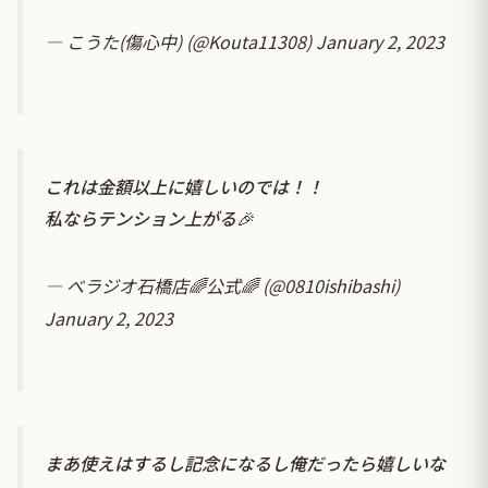
— こうた(傷心中) (@Kouta11308)
January 2, 2023
これは金額以上に嬉しいのでは！！
私ならテンション上がる🎉
— べラジオ石橋店🌈公式🌈 (@0810ishibashi)
January 2, 2023
まあ使えはするし記念になるし俺だったら嬉しいな