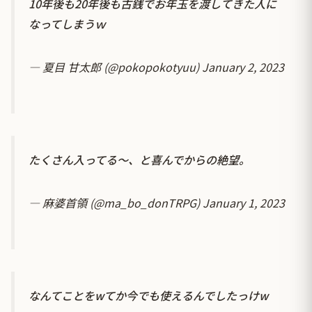
10年後も20年後も古銭でお年玉を渡してきた人に
なってしまうｗ
— 夏目 甘太郎 (@pokopokotyuu)
January 2, 2023
たくさん入ってる～、と喜んでからの絶望。
— 麻婆首領 (@ma_bo_donTRPG)
January 1, 2023
なんてことをwてか今でも使えるんでしたっけw