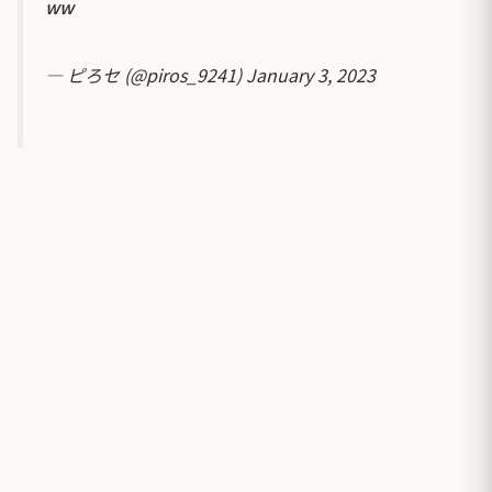
ww
— ピろセ (@piros_9241)
January 3, 2023