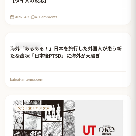
【タイ人の反応】
2026.04.23
47 Comments
おすすめ記事
海外「あるある！」日本を旅行した外国人が患う新
たな症状「日本後PTSD」に海外が大騒ぎ
kaigai-antenna.com
文化・食・エンタメ