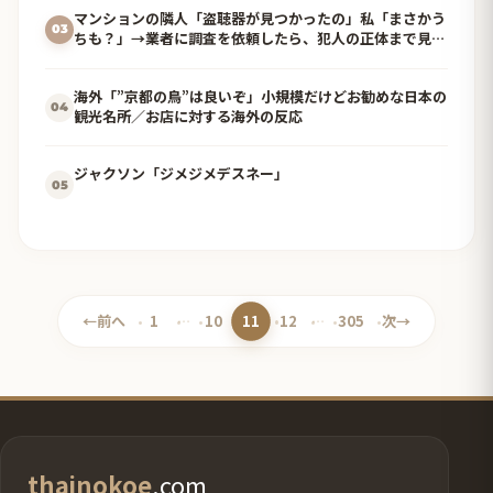
マンションの隣人「盗聴器が見つかったの」私「まさかう
03
ちも？」→業者に調査を依頼したら、犯人の正体まで見え
てきて…
海外「”京都の鳥”は良いぞ」小規模だけどお勧めな日本の
04
観光名所／お店に対する海外の反応
ジャクソン「ジメジメデスネー」
05
11
←
前へ
1
…
10
12
…
305
次
→
ペ
ペ
ペ
ペ
ペ
ー
ー
ー
ー
ー
ジ
ジ
ジ
ジ
ジ
thainokoe
.com