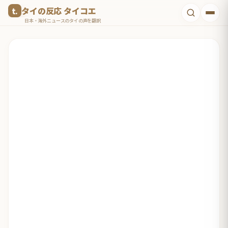
コ
タイの反応 タイコエ
ン
日本・海外ニュースのタイの声を翻訳
テ
ン
ツ
へ
ス
キ
ッ
プ