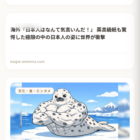
おすすめ記事
海外「日本人はなんて気高いんだ！」 英高級紙も驚
愕した極限の中の日本人の姿に世界が衝撃
kaigai-antenna.com
文化・食・エンタメ