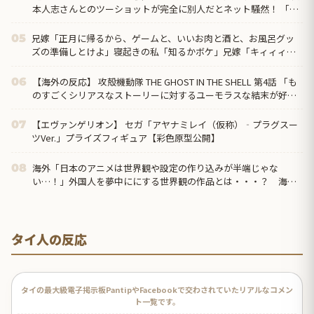
本人志さんとのツーショットが完全に別人だとネット騒然！ 「マ
ジで誰かわからん」...
兄嫁「正月に帰るから、ゲームと、いいお肉と酒と、お風呂グッ
05
ズの準備しとけよ」寝起きの私「知るかボケ」兄嫁「キィィィィ
ー！！！！」私「あ…」
【海外の反応】 攻殻機動隊 THE GHOST IN THE SHELL 第4話 「も
06
のすごくシリアスなストーリーに対するユーモラスな結末が好
き」
【エヴァンゲリオン】 セガ「アヤナミレイ（仮称）‐プラグスー
07
ツVer.」プライズフィギュア【彩色原型公開】
海外「日本のアニメは世界観や設定の作り込みが半端じゃな
08
い…！」外国人を夢中ににする世界観の作品とは・・・？ 海外
の反応
タイ人の反応
タイの最大級電子掲示板PantipやFacebookで交わされていたリアルなコメン
ト一覧です。