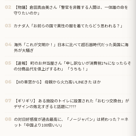
【物議】倉田真由美さん「警官を非難する人間は、一体誰の命を
02
守りたいのか」
カナダ人「お前らの国で異性の服を着てたらどう思われる？」
03
海外「これが文明か！」日本に比べて超石器時代だった英国に海
04
外が大騒ぎ
【速報】 町のお弁当屋さん「申し訳ないが消費税1%になったらそ
05
の分商品代を値上げするわ」 「うちも！」
【Xの車窓から】 母親から火力高いLINEきた ほか
06
【ギリギリ】 ある施設のトイレに設置された「おむつ交換台」が
07
デザインの敗北すぎると話題に????
の対日好感度が過去最高に、「ノージャパン」は終わった？＝ネ
08
ット「中国より100倍いい」