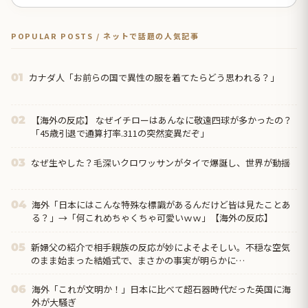
POPULAR POSTS / ネットで話題の人気記事
カナダ人「お前らの国で異性の服を着てたらどう思われる？」
01
【海外の反応】 なぜイチローはあんなに敬遠四球が多かったの？
02
「45歳引退で通算打率.311の突然変異だぞ」
なぜ生やした？毛深いクロワッサンがタイで爆誕し、世界が動揺
03
海外「日本にはこんな特殊な標識があるんだけど皆は見たことあ
04
る？」→「何これめちゃくちゃ可愛いｗｗ」【海外の反応】
新婦父の紹介で相手親族の反応が妙によそよそしい。不穏な空気
05
のまま始まった結婚式で、まさかの事実が明らかに…
海外「これが文明か！」日本に比べて超石器時代だった英国に海
06
外が大騒ぎ