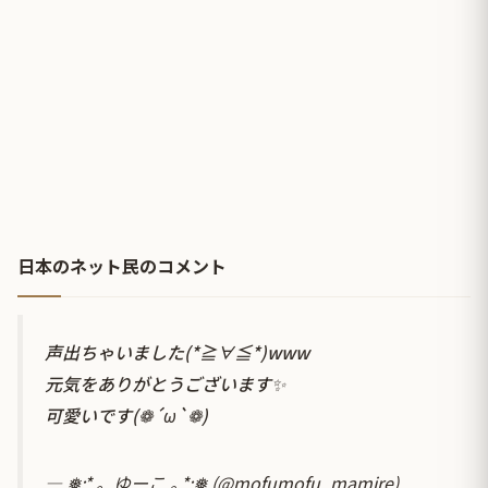
日本のネット民のコメント
声出ちゃいました(*≧∀≦*)www
元気をありがとうございます✨
可愛いです(❁´ω`❁)
— ❅:*.。ゆーこ ｡.*:❅ (@mofumofu_mamire)