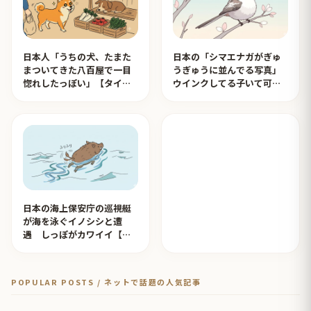
日本人「うちの犬、たまた
日本の「シマエナガがぎゅ
まついてきた八百屋で一目
うぎゅうに並んでる写真」
惚れしたっぽい」【タイ人
ウインクしてる子いて可愛
の反応】
すぎる！【タイ人の反応】
日本の海上保安庁の巡視艇
が海を泳ぐイノシシと遭
遇 しっぽがカワイイ【タ
イ人の反応】
POPULAR POSTS / ネットで話題の人気記事