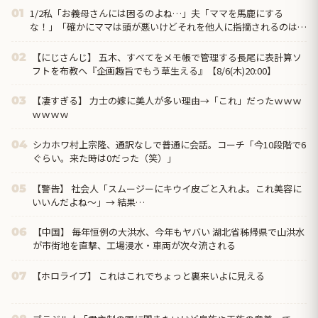
1/2私「お義母さんには困るのよね…」夫「ママを馬鹿にする
01
な！」「確かにママは頭が悪いけどそれを他人に指摘されるのはム
カつく！」もうこの人とは一緒にやっていけないけど、子供が
【にじさんじ】 五木、すべてをメモ帳で管理する長尾に表計算ソ
02
フトを布教へ『企画趣旨でもう草生える』【8/6(木)20:00】
【凄すぎる】 力士の嫁に美人が多い理由→「これ」だったｗｗｗ
03
ｗｗｗｗ
シカホワ村上宗隆、通訳なしで普通に会話。コーチ「今10段階で6
04
ぐらい。来た時は0だった（笑）」
【警告】 社会人「スムージーにキウイ皮ごと入れよ。これ美容に
05
いいんだよね〜」→ 結果…
【中国】 毎年恒例の大洪水、今年もヤバい 湖北省秭帰県で山洪水
06
が市街地を直撃、工場浸水・車両が次々流される
【ホロライブ】 これはこれでちょっと裏来いよに見える
07