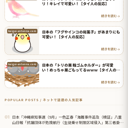
リ！キレイで可愛い！【タイ人の反応】
続きを読む
日本の「フグやインコの和菓子」があまりにも
kaigai-antenna.com
可愛い！【タイ人の反応】
続きを読む
日本の「トリの巣 輪ゴムホルダー」が可愛
kaigai-antenna.com
い！めっちゃ巣ごもってるｗｗｗ【タイ人の反
応】
続きを読む
POPULAR POSTS / ネットで話題の人気記事
日本「沖縄県知事選（9月」一色正春「海難事件追及（検証」八重
01
山日報「抗議団体が危険航行（生徒乗せ制限区域侵入」第三者委員
会「抗議団体の構成組織は...