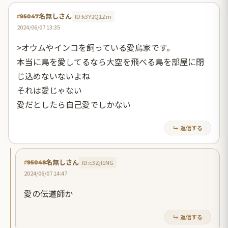
名無しさん
ID:k3Y2Q1Zm
#95047
2024/06/07 13:35
>オウムやインコを飼っている愛鳥家です。
本当に鳥を愛してるなら大空を飛べる鳥を部屋に閉
じ込めないないよね
それは愛じゃない
愛だとしたら自己愛でしかない
↳ 返信する
名無しさん
ID:c3ZjI1NG
#95048
2024/06/07 14:47
愛の伝道師か
↳ 返信する