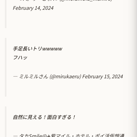
February 14, 2024
手足長いトリwwwww
フハッ
— ミルミルさん (@mirukaeru)
February 15, 2024
自然に見える！面白すぎる！
— タカSmile@✈️紫マイル・ホテル・ポイ活仮想通