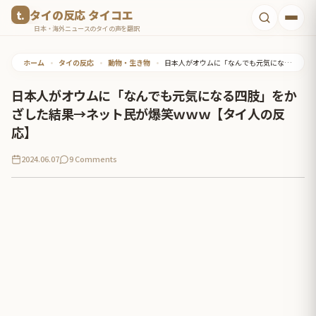
コ
タイの反応 タイコエ
ン
日本・海外ニュースのタイの声を翻訳
テ
ホーム
•
タイの反応
•
動物・生き物
•
日本人がオウムに「なんでも元気になる四肢」をかざした結果→ネット民が爆笑ｗｗｗ【タイ人の反応】
ン
ツ
日本人がオウムに「なんでも元気になる四肢」をか
へ
ざした結果→ネット民が爆笑ｗｗｗ【タイ人の反
ス
応】
キ
2024.06.07
9 Comments
ッ
プ