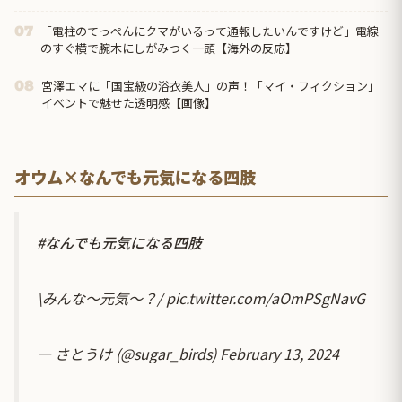
「電柱のてっぺんにクマがいるって通報したいんですけど」電線
07
のすぐ横で腕木にしがみつく一頭【海外の反応】
宮澤エマに「国宝級の浴衣美人」の声！「マイ・フィクション」
08
イベントで魅せた透明感【画像】
オウム×なんでも元気になる四肢
#なんでも元気になる四肢
\みんな〜元気〜？/
pic.twitter.com/aOmPSgNavG
— さとうけ (@sugar_birds)
February 13, 2024