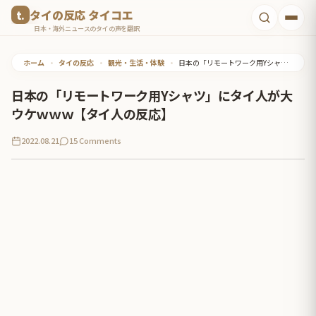
コ
タイの反応 タイコエ
ン
日本・海外ニュースのタイの声を翻訳
テ
ホーム
•
タイの反応
•
観光・生活・体験
•
日本の「リモートワーク用Yシャツ」にタイ人が大ウケｗｗｗ【タイ人の反応】
ン
ツ
日本の「リモートワーク用Yシャツ」にタイ人が大
へ
ウケｗｗｗ【タイ人の反応】
ス
2022.08.21
15 Comments
キ
ッ
プ