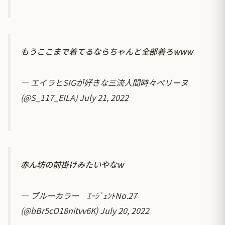
もうここまで着てるならちゃんと全部着ろwww
— エイラとSIGが好きな三流人間時々ペリーヌ
(@S_117_EILA)
July 21, 2022
赤ん坊の前掛けみたいやなw
— ブルーカラー ｴｰｼﾞｪﾝﾄNo.27
(@bBr5cO18nitvv6K)
July 20, 2022