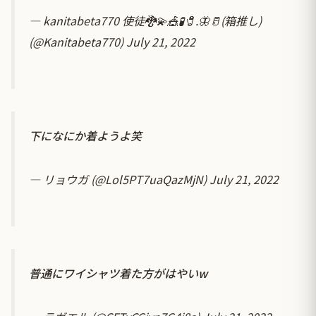
— kanitabeta770 使徒🐉💫🎪🧪🧷.🦋🥛(箱推し)
(@Kanitabeta770)
July 21, 2022
下になにか着ようよ笑
— リョウガ (@Lol5PT7uaQazMjN)
July 21, 2022
普通にワイシャツ着た方がはやいw