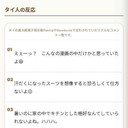
タイ人の反応
タイの最大級電子掲示板PantipやFacebookで交わされていたリアルなコメン
ト一覧です。
01
えぇーっ？ こんなの漫画の中だけかと思っていた
よ😆
02
汗だくになったスーツを想像すると恐ろしくて仕方
ないよ😖
03
暑いのに家の中でキチンとした格好なんてしていら
れないよね。ハハハ。