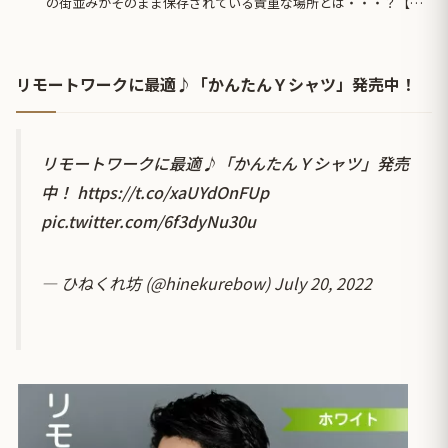
の街並みがそのまま保存されている貴重な場所とは・・・？【海
外の反応】
リモートワークに最適♪「かんたんＹシャツ」発売中！
リモートワークに最適♪「かんたんＹシャツ」発売
中！
https://t.co/xaUYdOnFUp
pic.twitter.com/6f3dyNu30u
— ひねくれ坊 (@hinekurebow)
July 20, 2022