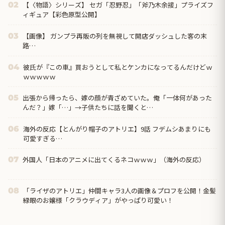
【〈物語〉シリーズ】 セガ「忍野忍」「斧乃木余接」プライズフ
02
ィギュア【彩色原型公開】
【画像】 ガンプラ再販の列を無視して開店ダッシュした客の末
03
路…
彼氏が『この車』買おうとして私とケンカになってるんだけどｗ
04
ｗｗｗｗｗ
出張から帰ったら、嫁の顔が青ざめていた。俺「一体何があった
05
んだ？」嫁「…」→子供たちに話を聞くと…
海外の反応【とんがり帽子のアトリエ】9話 フデムシあまりにも
06
可愛すぎる…
外国人「日本のアニメに出てくるネコｗｗｗ」（海外の反応）
07
「ライザのアトリエ」仲間キャラ3人の画像＆プロフを公開！金髪
08
緑眼のお嬢様「クラウディア」がやっぱり可愛い！