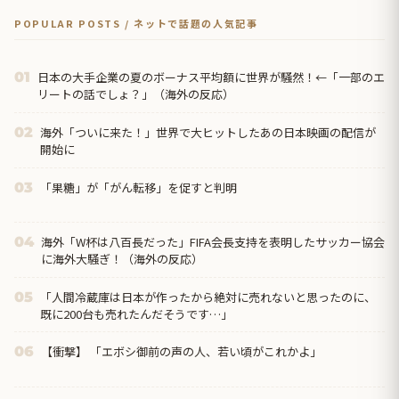
POPULAR POSTS / ネットで話題の人気記事
日本の大手企業の夏のボーナス平均額に世界が騒然！←「一部のエ
01
リートの話でしょ？」（海外の反応）
海外「ついに来た！」世界で大ヒットしたあの日本映画の配信が
02
開始に
「果糖」が「がん転移」を促すと判明
03
海外「W杯は八百長だった」FIFA会長支持を表明したサッカー協会
04
に海外大騒ぎ！（海外の反応）
「人間冷蔵庫は日本が作ったから絶対に売れないと思ったのに、
05
既に200台も売れたんだそうです…」
【衝撃】 「エボシ御前の声の人、若い頃がこれかよ」
06