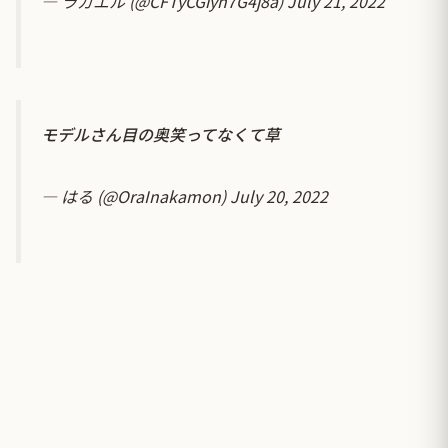
— ラガエル (@CFTyCGiyn7G4j8a)
July 21, 2022
モデルさん目の奥笑ってなくて草
— はる (@OraInakamon)
July 20, 2022