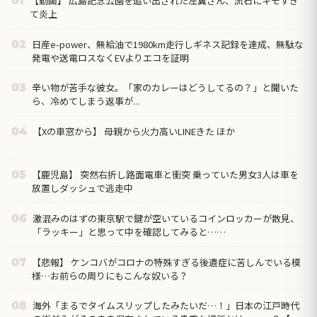
【動画】 広島記念公園を追い出された左翼さん、流石にキモすぎ
01
て炎上
日産e-power、無給油で1980km走行しギネス記録を達成、無駄な
02
発電や送電ロスなくEVよりエコを証明
辛い物が苦手な彼女。「家のカレーはどうしてるの？」と聞いた
03
ら、冷めてしまう返事が...
【Xの車窓から】 母親から火力高いLINEきた ほか
04
【鹿児島】 突然右折し路面電車と衝突 乗っていた男女3人は車を
05
放置しダッシュで逃走中
激混みのはずの東京駅で鍵が空いているコインロッカーが散見、
06
「ラッキー」と思って中を確認してみると……
【悲報】 ケンコバがコロナの特殊すぎる後遺症に苦しんでいる模
07
様…お前らの周りにもこんな奴いる？
海外「まるでタイムスリップしたみたいだ…！」日本の江戸時代
08