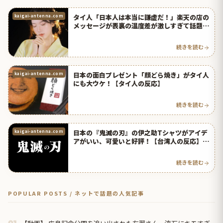
タイ人「日本人は本当に謙虚だ！」楽天の店の
kaigai-antenna.com
メッセージが表裏の温度差が激しすぎて話題
に！【タイ人の反応】
続きを読む
日本の面白プレゼント「顔どら焼き」がタイ人
kaigai-antenna.com
にも大ウケ！【タイ人の反応】
続きを読む
日本の『鬼滅の刃』の伊之助Tシャツがアイデ
kaigai-antenna.com
アがいい、可愛いと好評！【台湾人の反応】 |
海外の反応アンテナ
続きを読む
POPULAR POSTS / ネットで話題の人気記事