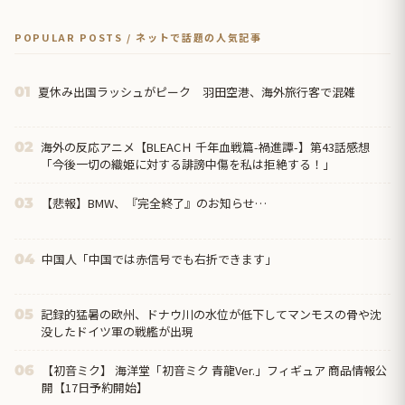
POPULAR POSTS / ネットで話題の人気記事
夏休み出国ラッシュがピーク 羽田空港、海外旅行客で混雑
01
海外の反応アニメ【BLEACＨ 千年血戦篇-禍進譚-】第43話感想
02
「今後一切の織姫に対する誹謗中傷を私は拒絶する！」
【悲報】BMW、『完全終了』のお知らせ…
03
中国人「中国では赤信号でも右折できます」
04
記録的猛暑の欧州、ドナウ川の水位が低下してマンモスの骨や沈
05
没したドイツ軍の戦艦が出現
【初音ミク】 海洋堂「初音ミク 青龍Ver.」フィギュア 商品情報公
06
開【17日予約開始】