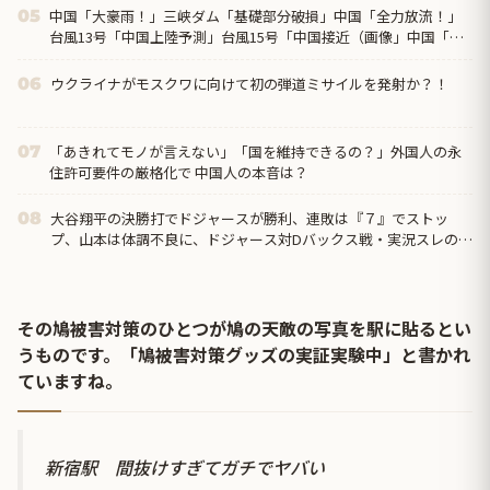
中国「大豪雨！」三峡ダム「基礎部分破損」中国「全力放流！」
05
台風13号「中国上陸予測」台風15号「中国接近（画像」中国「台
風同時上陸！（穀物生産が壊滅危機」→
ウクライナがモスクワに向けて初の弾道ミサイルを発射か？！
06
「あきれてモノが言えない」「国を維持できるの？」外国人の永
07
住許可要件の厳格化で 中国人の本音は？
大谷翔平の決勝打でドジャースが勝利、連敗は『７』でストッ
08
プ、山本は体調不良に、ドジャース対Dバックス戦・実況スレの翻
訳（海外の反応）
その鳩被害対策のひとつが鳩の天敵の写真を駅に貼るとい
うものです。「鳩被害対策グッズの実証実験中」と書かれ
ていますね。
新宿駅 間抜けすぎてガチでヤバい