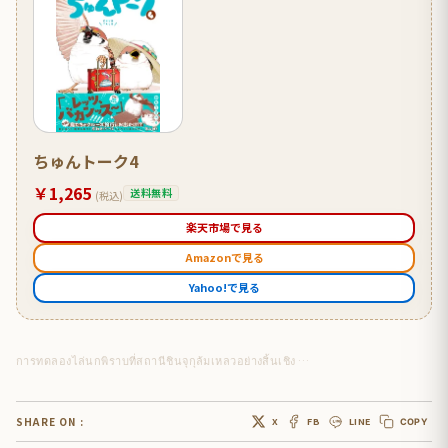
ちゅんトーク4
￥1,265
送料無料
(税込)
楽天市場で見る
Amazonで見る
Yahoo!で見る
การทดลองไล่นกพิราบที่สถานีชินจุกุล้มเหลวอย่างสิ้นเชิง …
SHARE ON :
X
FB
LINE
COPY