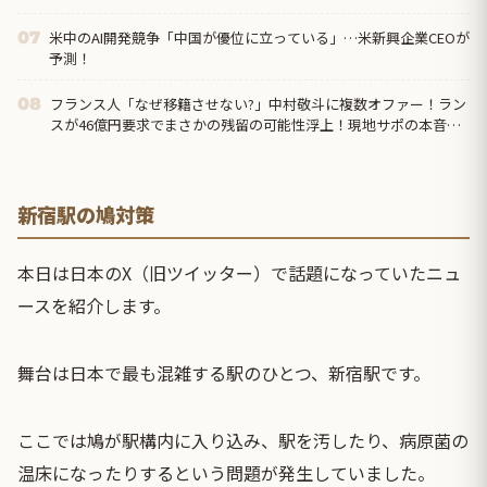
のか」「ア...
米中のAI開発競争「中国が優位に立っている」…米新興企業CEOが
07
予測！
フランス人「なぜ移籍させない?」中村敬斗に複数オファー！ラン
08
スが46億円要求でまさかの残留の可能性浮上！現地サポの本音が
これ！【海外の反応】
新宿駅の鳩対策
本日は日本のX（旧ツイッター）で話題になっていたニュ
ースを紹介します。
舞台は日本で最も混雑する駅のひとつ、新宿駅です。
ここでは鳩が駅構内に入り込み、駅を汚したり、病原菌の
温床になったりするという問題が発生していました。