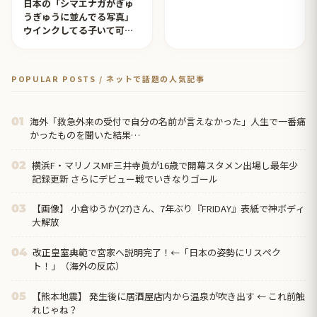
日本の「シマエナガがぎゅ
うぎゅうに並んでる写真」
ウインクしてる子いて可愛
すぎる！【タイ人の反応】
POPULAR POSTS / ネットで話題の人気記事
海外「救急外来の受付で自分の名前が言えなかった」人生で一番痛
01
かったものを聞いた結果…
横浜F・マリノスMF三井寺眞が16歳で開幕スタメン出場し最年少
02
記録更新 さらにデビュー戦でいきなりゴール
【画像】 小倉ゆうか(27)さん、7年ぶり『FRIDAY』表紙で神ボディ
03
大解放
改正皇室典範で宮家へ説明完了！←「日本の姿勢にリスペク
04
ト！」（海外の反応）
【熊本地震】 発生後に居酒屋店内から温泉が吹き出す ← これ前触
05
れじゃね？