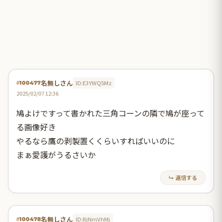
名無しさん
ID:E3YWQ5Mz
#100477
2025/02/07 12:36
鳩よけですって書かれた三角コーンの隣で鳩が座って
る画像好き
やるなら鷹の剥製置くくらいすればいいのに
まぁ愛護がうるさいか
↳ 返信する
名無しさん
ID:RjNmVhMj
#100478