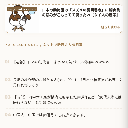
日本の動物園の「スズメの説明書き」に飼育員
kaigai-antenna.com
の怨みがこもってて笑ったｗ【タイ人の反応】
続きを読む
POPULAR POSTS / ネットで話題の人気記事
【速報】 日本の防衛省、ようやく気づいた模様ｗｗｗｗｗ
01
長崎の語り部のお爺ちゃん(84)、学生に『日本も核武装が必要』と
02
言われびっくり
【時代】 府中本町駅が構内に掲示した書道作品が「30代未満には
03
伝わらない」と話題にｗｗｗ
中国人「中国では赤信号でも右折できます」
04