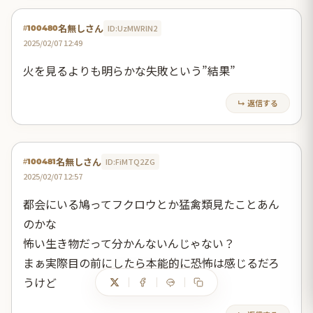
名無しさん
ID:UzMWRlN2
#100480
2025/02/07 12:49
火を見るよりも明らかな失敗という”結果”
↳ 返信する
名無しさん
ID:FiMTQ2ZG
#100481
2025/02/07 12:57
都会にいる鳩ってフクロウとか猛禽類見たことあん
のかな
怖い生き物だって分かんないんじゃない？
まぁ実際目の前にしたら本能的に恐怖は感じるだろ
うけど