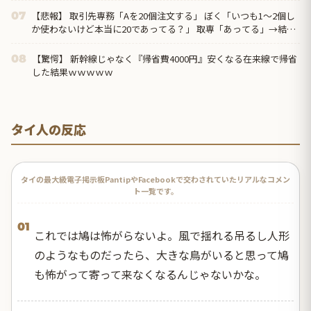
【悲報】 取引先専務「Aを20個注文する」 ぼく「いつも1～2個し
07
か使わないけど本当に20であってる？」 取専「あってる」→結果
『こう』なったんだが...
【驚愕】 新幹線じゃなく『帰省費4000円』安くなる在来線で帰省
08
した結果ｗｗｗｗｗ
タイ人の反応
タイの最大級電子掲示板PantipやFacebookで交わされていたリアルなコメン
ト一覧です。
01
これでは鳩は怖がらないよ。風で揺れる吊るし人形
のようなものだったら、大きな鳥がいると思って鳩
も怖がって寄って来なくなるんじゃないかな。