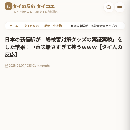
コ
タイの反応 タイコエ
ン
日本・海外ニュースのタイの声を翻訳
テ
ホーム
•
タイの反応
•
動物・生き物
•
日本の新宿駅が「鳩被害対策グッズの実証実験」をした結果！→意味無さすぎて笑うｗｗｗ【タイ人の反応】
ン
ツ
日本の新宿駅が「鳩被害対策グッズの実証実験」を
へ
した結果！→意味無さすぎて笑うｗｗｗ【タイ人の
ス
反応】
キ
2025.02.07
33 Comments
ッ
プ