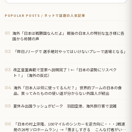
POPULAR POSTS / ネットで話題の人気記事
海外「日本は戦勝国なんだよ」 戦後の日本人の特別な生き様に各
01
国から称賛の声
「昨日Jリーグで 選手絶対やってはいけないプレーで退場となる」
02
改正皇室典範で宮家へ説明完了！←「日本の姿勢にリスペク
03
ト！」（海外の反応）
海外「日本人は何に使ってるんだ？」 世界的ブームの日本の食
04
品、買ってみたものの使い道が分からない外国人が続出
夏休み出国ラッシュがピーク 羽田空港、海外旅行客で混雑
05
「日本の村上宗隆、100マイルのシンカーを逆方向に・・・2戦連
06
発の26号ソロホームラン」→「羨ましすぎる こんな打者がいな