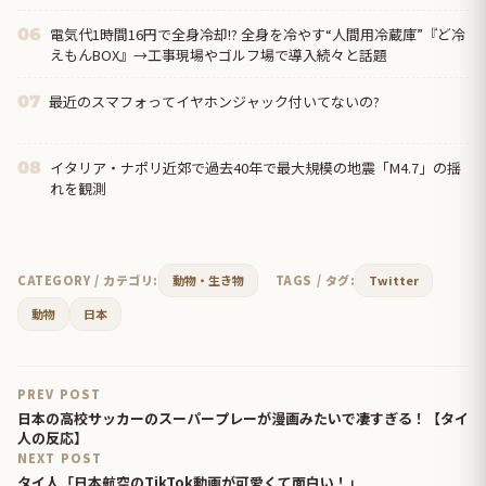
電気代1時間16円で全身冷却!? 全身を冷やす“人間用冷蔵庫”『ど冷
06
えもんBOX』→工事現場やゴルフ場で導入続々と話題
最近のスマフォってイヤホンジャック付いてないの?
07
イタリア・ナポリ近郊で過去40年で最大規模の地震「M4.7」の揺
08
れを観測
CATEGORY / カテゴリ:
動物・生き物
TAGS / タグ:
Twitter
動物
日本
PREV POST
日本の高校サッカーのスーパープレーが漫画みたいで凄すぎる！【タイ
人の反応】
NEXT POST
タイ人「日本航空のTikTok動画が可愛くて面白い！」