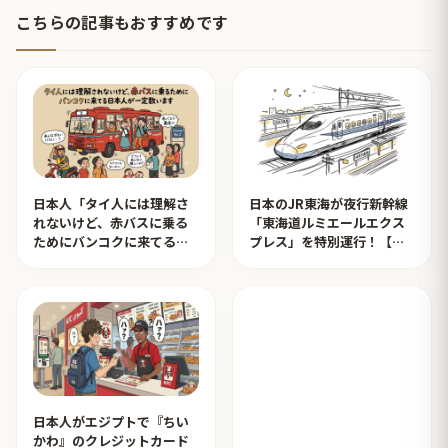
こちらの記事もおすすめです
日本人「タイ人には理解さ
日本のJR東海が夜行新幹線
れないけど、赤バスに乗る
「東海道ルミエールエクス
ためにバンコクに来てる日
プレス」を特別運行！【タ
本人が一定数います」【タ
イ人の反応】
イ人の反応】
日本人がエジプトで『ちい
かわ』のクレジットカード