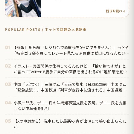
【タイ人の反応】
続きを読む
POPULAR POSTS / ネットで話題の人気記事
【悲報】 財務省「レジ都合で消費税を0％にできません！」 → X民
01
「指定ゴミ袋を買ってレシート見たら消費税はゼロになるんだけ
ど？」ｗｗｗｗｗｗ...
イラスト・漫画関係の仕事してるんだけど、「拾い物ですが」と
02
か言ってTwitterで勝手に自分の画像を出されるのに違和感を覚え
る。。
中国「大洪水！」三峡ダム「大雨で増水（台風直撃前」中国ダム
03
「緊急放流！」中国鉄道「列車が走行中に流される」中国避難所
「支援物資は有料です」謎の勢力「え」→
小沢一郎氏、デニー氏の沖縄知事選支援を表明。デニー氏を支援
04
しない中革連を批判
【Xの車窓から】 洗車したら最悪の 青が出現して笑い止まらん ほ
05
か