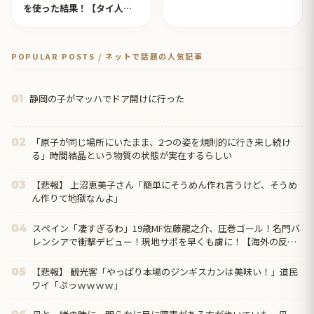
を使った結果！【タイ人の
反応】
POPULAR POSTS / ネットで話題の人気記事
静岡の子がマッハでドア開けに行った
01
「原子が同じ場所にいたまま、2つの姿を規則的に行き来し続け
02
る」時間結晶という物質の状態が実在するらしい
【悲報】 上沼恵美子さん「簡単にそうめん作れ言うけど、そうめ
03
ん作りて地獄なんよ」
スペイン「凄すぎるわ」19歳MF佐藤龍之介、圧巻ゴール！名門バ
04
レンシアで衝撃デビュー！現地サポを早くも虜に！【海外の反
応】
【悲報】 観光客「やっぱり本場のジンギスカンは美味い！」道民
05
ワイ「ぷっｗｗｗｗ」