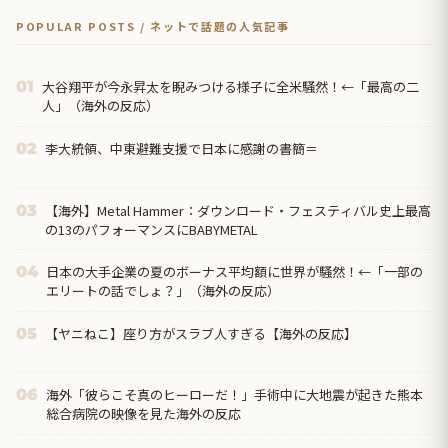
POPULAR POSTS / ネットで話題の人気記事
大谷翔平が今永昇太を睨みつける様子に全米騒然！←「最高の二
01
人」（海外の反応）
李大統領、中東避難支援で日本に感謝の書簡＝
02
【海外】Metal Hammer：ダウンロード・フェスティバル史上最高
03
の13のパフォーマンスにBABYMETAL
日本の大手企業の夏のボーナス平均額に世界が騒然！←「一部の
04
エリートの話でしょ？」（海外の反応）
【ヤニねこ】座り方がスラブ人すぎる【海外の反応】
05
海外「彼らこそ真のヒーローだ！」手術中に大地震が起きた熊本
06
総合病院の映像を見た海外の反応