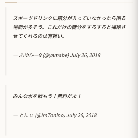
スポーツドリンクに糖分が入っていなかったら困る
場面が多そう。これだけの糖分をするすると補給さ
せてくれるのは有難い。
— ふゆひー9 (@yamabe)
July 26, 2018
みんな水を飲もう！無料だよ！
— とにぃ (@ImTonino)
July 26, 2018