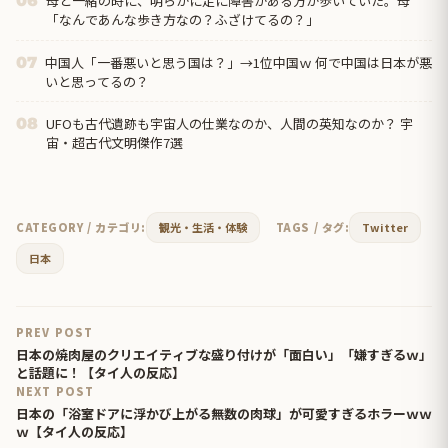
母と一緒の時に、明らかに足に障害がある方が歩いていた。母
06
「なんであんな歩き方なの？ふざけてるの？」
中国人「一番悪いと思う国は？」→1位中国ｗ 何で中国は日本が悪
07
いと思ってるの？
UFOも古代遺跡も宇宙人の仕業なのか、人間の英知なのか？ 宇
08
宙・超古代文明傑作7選
CATEGORY / カテゴリ:
観光・生活・体験
TAGS / タグ:
Twitter
日本
PREV POST
日本の焼肉屋のクリエイティブな盛り付けが「面白い」「嫌すぎるｗ」
と話題に！【タイ人の反応】
NEXT POST
日本の「浴室ドアに浮かび上がる無数の肉球」が可愛すぎるホラーｗｗ
ｗ【タイ人の反応】