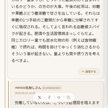
いるかどうか、の方のが大事。午後の紅茶は、砂糖
や果糖ぶどう糖液糖で甘さを出している。それらは
単糖の1つ手前の二糖類だから単糖に分解されてす
ぐに吸収される。そしてよく言われる血糖値スパイ
クが起きる。肥満や生活習慣病まっしぐらだよ。
同じカロリー量でも炭水化物の形（例えば食物繊
維）で摂れば、時間を掛けてゆっくり消化さるから
そういう事が起きない。量よりも質や摂り方を考え
るべきよ。
↳ 返信する
名無しさん
ID:M0MWE0NT
#101332
2025/03/11 15:18
労働していない人は、こういう屁理屈を唱えます