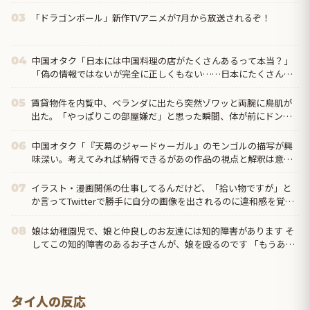
「ドラゴンボール」新作TVアニメが7月から放送されるぞ！
03
中国オタク「日本には中国料理の店がたくさんあるって本当？」
04
「偽の情報ではないが完全に正しくもない……日本にたくさんあ
るのは『中華料理』だから」
賃貸物件を内覧中、ベランダに出たら突然ゾワッと両腕に鳥肌が
05
出た。「やっぱりこの部屋嫌だ」と思った瞬間、体が前にドンッ
と突き飛ばされて…
中国オタク「『天幕のジャードゥーガル』のモンゴルの描写が興
06
味深い。考えてみれば納得できるがあの作品の視点と解釈は意外
だった」
イラスト・漫画関係の仕事してるんだけど、「拾い物ですが」と
07
か言ってTwitterで勝手に自分の画像を出されるのに違和感を覚え
る。。
娘は幼稚園児で、娘と仲良しのお友達には知的障害があります そ
08
してこの知的障害のあるお子さんが、娘を殴るのです 「もうあの
子と遊ぶな」と娘に言ってもいいものでしょうか？
タイ人の反応