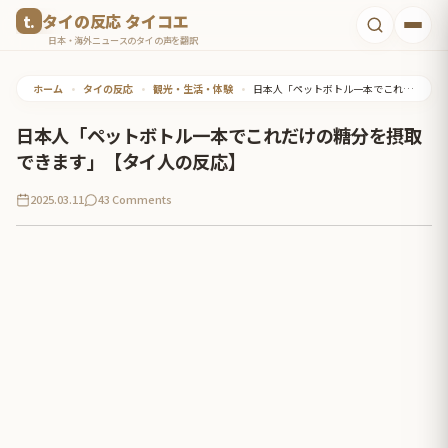
コ
タイの反応 タイコエ
ン
日本・海外ニュースのタイの声を翻訳
テ
ホーム
•
タイの反応
•
観光・生活・体験
•
日本人「ペットボトル一本でこれだけの糖分を摂取できます」【タイ人の反応】
ン
ツ
日本人「ペットボトル一本でこれだけの糖分を摂取
へ
できます」【タイ人の反応】
ス
2025.03.11
43 Comments
キ
ッ
プ