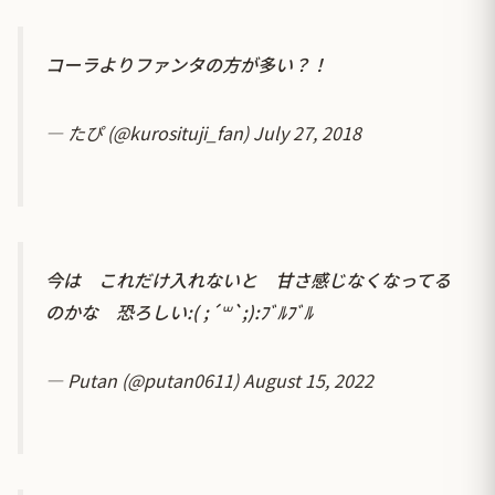
コーラよりファンタの方が多い？！
— たぴ (@kurosituji_fan)
July 27, 2018
今は これだけ入れないと 甘さ感じなくなってる
のかな 恐ろしい:( ;´꒳`;):ﾌﾞﾙﾌﾞﾙ
— Putan (@putan0611)
August 15, 2022