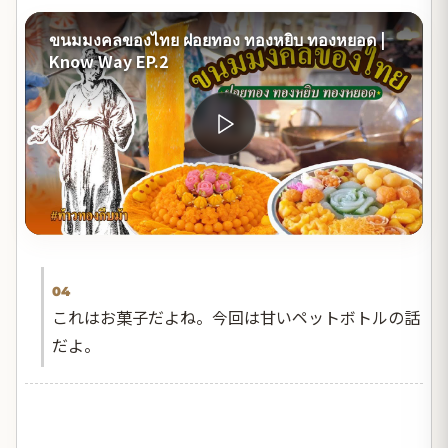
ขนมมงคลของไทย ฝอยทอง ทองหยิบ ทองหยอด |
Know Way EP.2
04
これはお菓子だよね。今回は甘いペットボトルの話
だよ。