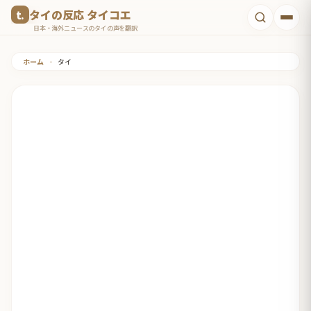
コ
タイの反応 タイコエ
ン
日本・海外ニュースのタイの声を翻訳
テ
ホーム
•
タイ
ン
ツ
へ
ス
キ
ッ
プ