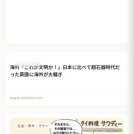
おすすめ記事
海外「これが文明か！」日本に比べて超石器時代だ
った英国に海外が大騒ぎ
kaigai-antenna.com
社会・事件・マナー