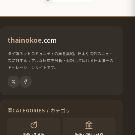
ー
ー
ー
ジ
ジ
ジ
thainokoe
.com
タイ語ネットコミュニティの声を集約。日本や海外のニュー
スに対するリアルな反応を分析・翻訳して届ける日本唯一の
キュレーションサイトです。
CATEGORIES / カテゴリ
動物・生き物
政治・国防・外交