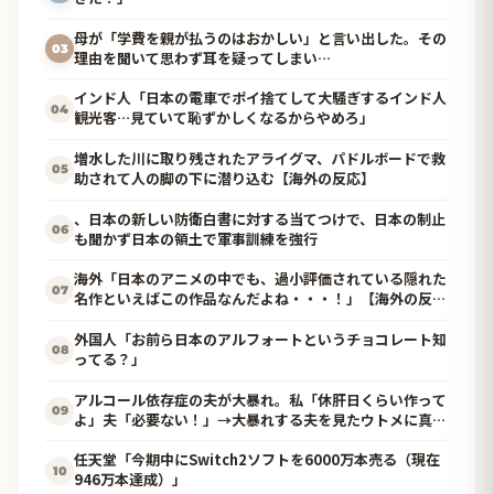
母が「学費を親が払うのはおかしい」と言い出した。その
03
理由を聞いて思わず耳を疑ってしまい…
インド人「日本の電車でポイ捨てして大騒ぎするインド人
04
観光客…見ていて恥ずかしくなるからやめろ」
増水した川に取り残されたアライグマ、パドルボードで救
05
助されて人の脚の下に潜り込む【海外の反応】
、日本の新しい防衛白書に対する当てつけで、日本の制止
06
も聞かず日本の領土で軍事訓練を強行
海外「日本のアニメの中でも、過小評価されている隠れた
07
名作といえばこの作品なんだよね・・・！」【海外の反
応】
外国人「お前ら日本のアルフォートというチョコレート知
08
ってる？」
アルコール依存症の夫が大暴れ。私「休肝日くらい作って
09
よ」夫「必要ない！」→大暴れする夫を見たウトメに真実
を話した結果…
任天堂「今期中にSwitch2ソフトを6000万本売る（現在
10
946万本達成）」