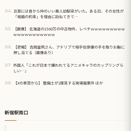
旦那には昔から仲のいい美人幼馴染がいた。ある日、その女性が
04
「結婚の約束」を理由に訪ねてきて…
【画像】 北海道の1500万の中古物件、レベチｗｗｗｗｗｗｗｗｗ
05
ｗｗｗｗｗｗｗｗｗｗｗ
【悲報】 吉岡里帆さん、アドリブで相手役俳優の手を取りお胸に
06
押し当てる（画像あり）
外国人「これが日本で嫌われてるアニメキャラのカップリングら
07
しい…」
【Xの車窓から】 整備士が2度見する現場猫案件 ほか
08
新宿駅南口