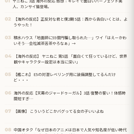
ヤニねこ 3話 海外の反応 感想：キレイで面白いパーフェクト美
01
人、カンサイ猫登場。
【海外の反応】正反対な君と僕2期 5話：西から告白いくとは、よ
02
うやった！
積水ハウス「地面師に55億円騙し取られた…」ワイ「はえーかわ
03
いそう…会社滅茶苦茶やろなぁ」→
【海外の反応】 ヤニねこ 第5話 「面白くて狂っているけど、世界
04
観やキャラクター設定は本当に深い」
【艦これ】 E5の対潜レベリング用に装備調整してるんだけ
05
ど・・・
海外の反応【天幕のジャードゥーガル】3話 復讐の誓い！体感時
06
間短すぎ…
【画像】 こういうどこかバグってる女の子いいよね
07
中国オタク「なぜ日本のアニメは日本で人気や知名度が低い時代
08