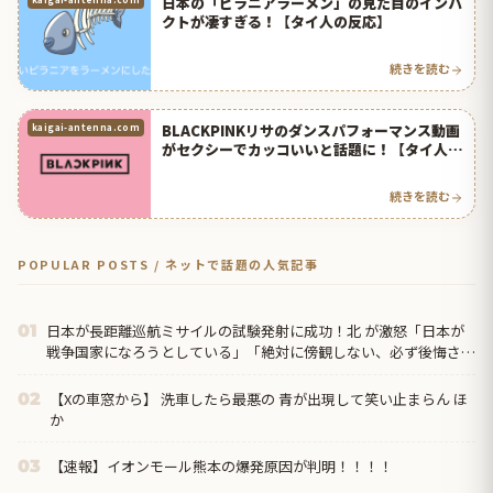
日本の「ピラニアラーメン」の見た目のインパ
クトが凄すぎる！【タイ人の反応】
続きを読む
BLACKPINKリサのダンスパフォーマンス動画
kaigai-antenna.com
がセクシーでカッコいいと話題に！【タイ人の
反応】
続きを読む
POPULAR POSTS / ネットで話題の人気記事
日本が長距離巡航ミサイルの試験発射に成功！北 が激怒「日本が
01
戦争国家になろうとしている」「絶対に傍観しない、必ず後悔させ
る」
【Xの車窓から】 洗車したら最悪の 青が出現して笑い止まらん ほ
02
か
【速報】イオンモール熊本の爆発原因が判明！！！！
03