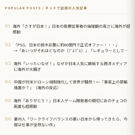
POPULAR POSTS / ネットで話題の人気記事
海外「さすが日本！」日本の医療従事者の倫理観の高さに海外が超
01
感動
「PSG、日本の鈴木彩艶に約60億円で正式オファー・・・」
02
→「あいつがそれほどなのか（ﾌﾞﾙﾌﾞﾙ）」「レギュラーとして出
れるとは思わないけど、それでもやっぱり羨ましいね」
海外「いったいなぜ！」なぜか日本人気に嫉妬する西洋メディア
03
に海外が大騒ぎ
中国が対米ドローン規制強化して世界が騒然！←「事実上の禁輸
04
措置か？」（海外の反応）
海外「ありがとう！」日本人ゲーム開発者の親切にあのチェコの
05
英雄も超感動
豪州人「ワークライフバランスの悪い日本から帰ってきたら、今
06
度は仕事が全然ない件」