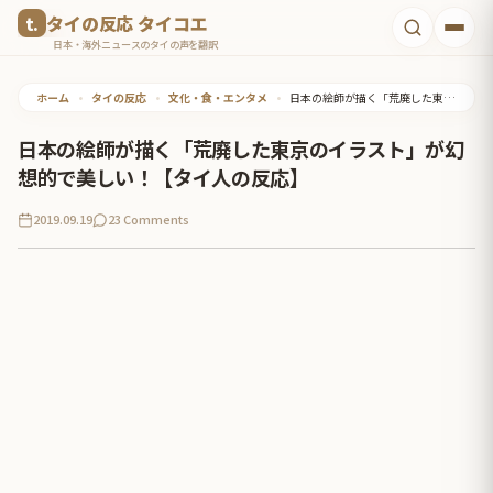
コ
タイの反応 タイコエ
ン
日本・海外ニュースのタイの声を翻訳
テ
ホーム
•
タイの反応
•
文化・食・エンタメ
•
日本の絵師が描く「荒廃した東京のイラスト」が幻想的で美しい！【タイ人の反応】
ン
ツ
日本の絵師が描く「荒廃した東京のイラスト」が幻
へ
想的で美しい！【タイ人の反応】
ス
2019.09.19
23 Comments
キ
ッ
プ