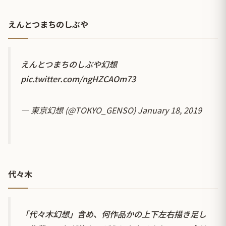
えんとつまちのしぶや
えんとつまちのしぶや幻想
pic.twitter.com/ngHZCAOm73
— 東京幻想 (@TOKYO_GENSO)
January 18, 2019
代々木
「代々木幻想」含め、何作品かの上下左右描き足し