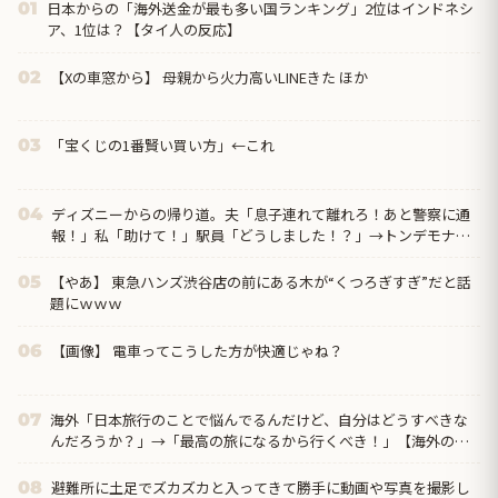
日本からの「海外送金が最も多い国ランキング」2位はインドネシ
01
ア、1位は？【タイ人の反応】
【Xの車窓から】 母親から火力高いLINEきた ほか
02
「宝くじの1番賢い買い方」←これ
03
ディズニーからの帰り道。夫「息子連れて離れろ！あと警察に通
04
報！」私「助けて！」駅員「どうしました！？」→トンデモナイ
ことに…
【やあ】 東急ハンズ渋谷店の前にある木が“くつろぎすぎ”だと話
05
題にｗｗｗ
【画像】 電車ってこうした方が快適じゃね？
06
海外「日本旅行のことで悩んでるんだけど、自分はどうすべきな
07
んだろうか？」→「最高の旅になるから行くべき！」【海外の反
応】
避難所に土足でズカズカと入ってきて勝手に動画や写真を撮影し
08