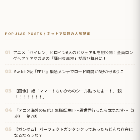
POPULAR POSTS / ネットで話題の人気記事
アニメ「セイレン」ヒロイン6人のビジュアルを初公開！全員ロン
01
グヘア？アマガミの「輝日東高校」が再び舞台に！
Switch2版『FF14』緊急メンテでロード時間が8秒から6秒に
02
【画像】 娘「ママー！ちいかわのシール貼ったよー！」 親
03
「！！！！！！」
『アニメ海外の反応』無職転生Ⅲ ～異世界行ったら本気だす～（3
04
期） 第7話
【ガンダム】 パーフェクトガンタンクってあったらどんな存在に
05
なるだろうな？