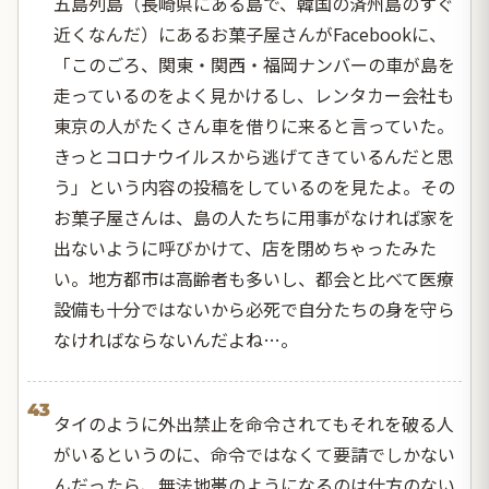
五島列島（長崎県にある島で、韓国の済州島のすぐ
近くなんだ）にあるお菓子屋さんがFacebookに、
「このごろ、関東・関西・福岡ナンバーの車が島を
走っているのをよく見かけるし、レンタカー会社も
東京の人がたくさん車を借りに来ると言っていた。
きっとコロナウイルスから逃げてきているんだと思
う」という内容の投稿をしているのを見たよ。その
お菓子屋さんは、島の人たちに用事がなければ家を
出ないように呼びかけて、店を閉めちゃったみた
い。地方都市は高齢者も多いし、都会と比べて医療
設備も十分ではないから必死で自分たちの身を守ら
なければならないんだよね…。
43
タイのように外出禁止を命令されてもそれを破る人
がいるというのに、命令ではなくて要請でしかない
んだったら、無法地帯のようになるのは仕方のない