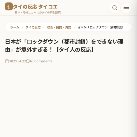
コ
タイの反応 タイコエ
ン
日本・海外ニュースのタイの声を翻訳
テ
ホーム
•
タイの反応
•
政治・国防・外交
•
日本が「ロックダウン（都市封鎖）をできない理由」が意外すぎる！【タイ人の反応】
ン
ツ
日本が「ロックダウン（都市封鎖）をできない理
へ
由」が意外すぎる！【タイ人の反応】
ス
2020.04.22
63 Comments
キ
ッ
プ