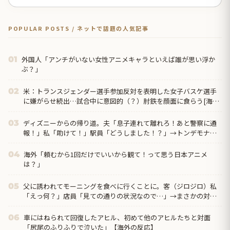
POPULAR POSTS / ネットで話題の人気記事
外国人「アンチがいない女性アニメキャラといえば誰が思い浮か
01
ぶ？」
米：トランスジェンダー選手参加反対を表明した女子バスケ選手
02
に嫌がらせ続出…試合中に意図的（？）肘鉄を顔面に食らう[海外
の反応]
ディズニーからの帰り道。夫「息子連れて離れろ！あと警察に通
03
報！」私「助けて！」駅員「どうしました！？」→トンデモナイ
ことに…
海外「頼むから1回だけでいいから観て！って思う日本アニメ
04
は？」
父に誘われてモーニングを食べに行くことに。客（ジロジロ）私
05
「えっ何？」店員「見ての通りの状況なので…」→まさかの対応
をされて...
車にはねられて回復したアヒル、初めて他のアヒルたちと対面
06
「尻尾のふりふりで泣いた」【海外の反応】