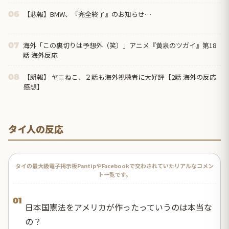
【悲報】BMW、『完全終了』のお知らせ…
06
海外「この裏切りは予想外（笑）」アニメ『黄泉のツガイ』第18
07
話 海外反応
【朗報】 ヤニねこ、２話も海外視聴者に大好評【2話 海外の反応
08
感想】
タイ人の反応
タイの最大級電子掲示板PantipやFacebookで交わされていたリアルなコメン
ト一覧です。
01
日本国憲法をアメリカが作ったっていうのは本当な
の？