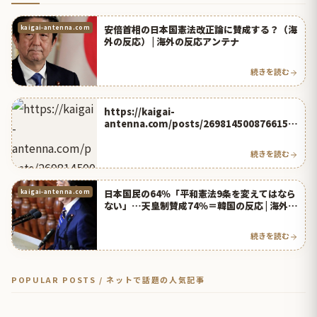
安倍首相の日本国憲法改正論に賛成する？（海
kaigai-antenna.com
外の反応） | 海外の反応アンテナ
続きを読む
https://kaigai-
antenna.com/posts/2698145008766156
800
続きを読む
日本国民の64％「平和憲法9条を変えてはなら
kaigai-antenna.com
ない」…天皇制賛成74％＝韓国の反応 | 海外の
反応アンテナ
続きを読む
POPULAR POSTS / ネットで話題の人気記事