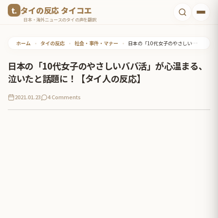
コ
タイの反応 タイコエ
ン
日本・海外ニュースのタイの声を翻訳
テ
ホーム
•
タイの反応
•
社会・事件・マナー
•
日本の「10代女子のやさしいババ活」が心温まる、泣いたと話題に！【タイ人の反応】
ン
ツ
日本の「10代女子のやさしいババ活」が心温まる、
へ
泣いたと話題に！【タイ人の反応】
ス
2021.01.23
4 Comments
キ
ッ
プ