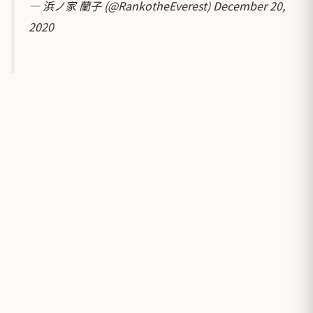
— 浜ノ家 蘭子 (@RankotheEverest)
December 20,
2020