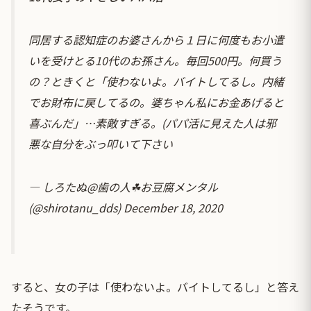
同居する認知症のお婆さんから１日に何度もお小遣
いを受けとる10代のお孫さん。毎回500円。何買う
の？ときくと「使わないよ。バイトしてるし。内緒
でお財布に戻してるの。婆ちゃん私にお金あげると
喜ぶんだ」…素敵すぎる。(パパ活に見えた人は邪
悪な自分をぶっ叩いて下さい
— しろたぬ@歯の人☘お豆腐メンタル
(@shirotanu_dds)
December 18, 2020
すると、女の子は「使わないよ。バイトしてるし」と答え
たそうです。