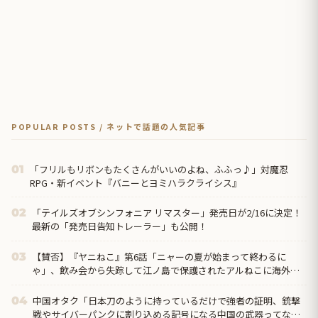
POPULAR POSTS / ネットで話題の人気記事
「フリルもリボンもたくさんがいいのよね、ふふっ♪」対魔忍
01
RPG・新イベント『バニーとヨミハラクライシス』
「テイルズオブシンフォニア リマスター」発売日が2/16に決定！
02
最新の「発売日告知トレーラー」も公開！
【賛否】『ヤニねこ』第6話「ニャーの夏が始まって終わるに
03
ゃ」、飲み会から失踪して江ノ島で保護されたアルねこに海外ざ
わつく「今週はトイレネタが一個も無かったよな？ まともな回だ
ぞ、夢か？」
中国オタク「日本刀のように持っているだけで強者の証明、銃撃
04
戦やサイバーパンクに割り込める記号になる中国の武器ってなん