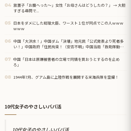
放置子「お腹へった～」女性「お母さんはどうしたの？」 → 大胆
04
すぎる尋問で...
日本をダメにした総理大臣、ワースト１位が同点でこの人ｗｗｗ
05
ｗｗｗ
中国「大洪水！」中国ダム「決壊」地元民「公式発表より死者多
06
い！」中国政府「住民拘束！（安否不明」中国当局「救助隊動画
も削除」台風13号「三峡ダム接近中」→
中国「日本は原爆被害者の立場で同情を買おうとするのを止め
07
ろ」
1944年7月、グアム島に上陸作戦を展開する米海兵隊を空撮！
08
10代女子のやさしいババ活
10代女子のやさしいババ活