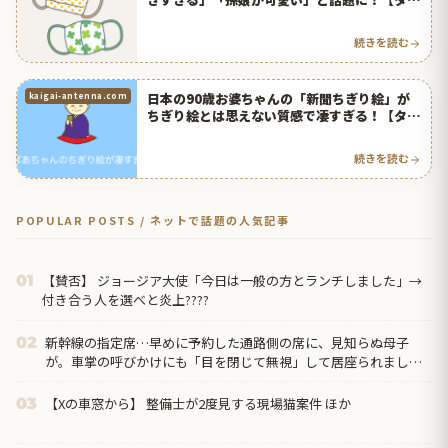
人の反応】
続きを読む
日本の90歳お婆ちゃんの「新聞ちぎり絵」が
kaigai-antenna.com
ちぎり絵とは思えない質感で凄すぎる！【タイ
人の反応】
続きを読む
POPULAR POSTS / ネットで話題の人気記事
【賛否】 ジョージア大使「今日は一般の方とランチしました」→
01
付き合う人を選べと炎上????
新幹線の指定席…早めに予約した通路側の席に、見知らぬ母子
02
が。車掌の呼びかけにも「目を閉じて無視」して居座られまし
た。無理やり奪われた席は、...
【Xの車窓から】 整備士が2度見する現場猫案件 ほか
03