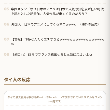
だろう？」
中国オタク「なぜ日本のアニメは日本で人気や知名度が低い時代
05
を題材とした話題作、人気作品が出てくるのだろう？」
外国人「日本のアニメに出てくるネコｗｗｗ」（海外の反応）
06
【吉報】 博多どんたくエチすぎるｗｗｗｗｗｗｗｗｗｗｗｗｗｗ
07
ｗ
【艦これ】 E5までフランス艦出せると本当にスゴいよね
08
タイ人の反応
タイの最大級電子掲示板PantipやFacebookで交わされていたリアルなコメン
ト一覧です。