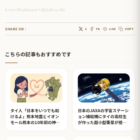
บ้านเราบิ๊กแม็คแพงกว่าญี่ปุ่นอีกนะเนี่ย
SHARE ON :
X
FB
LINE
COPY
こちらの記事もおすすめです
タイ人「日本をいつでも助
日本のJAXAの宇宙ステーシ
けるよ」熊本地震とイオン
ョン補給機にタイの高校生
モール熊本の10年前の神対
が作った超小型衛星が搭載
応を見たタイ人の反応
されタイ人が感動！【タイ
人の反応】