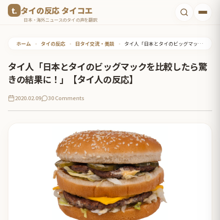
コ
タイの反応 タイコエ
ン
日本・海外ニュースのタイの声を翻訳
テ
ホーム
•
タイの反応
•
日タイ交流・美談
•
タイ人「日本とタイのビッグマックを比較したら驚きの結果に！」【タイ人の反応】
ン
ツ
タイ人「日本とタイのビッグマックを比較したら驚
へ
きの結果に！」【タイ人の反応】
ス
2020.02.09
30 Comments
キ
ッ
プ