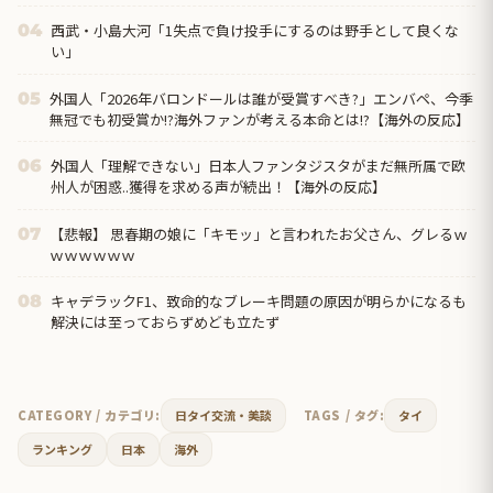
西武・小島大河「1失点で負け投手にするのは野手として良くな
04
い」
外国人「2026年バロンドールは誰が受賞すべき?」エンバペ、今季
05
無冠でも初受賞か!?海外ファンが考える本命とは!?【海外の反応】
外国人「理解できない」日本人ファンタジスタがまだ無所属で欧
06
州人が困惑..獲得を求める声が続出！【海外の反応】
【悲報】 思春期の娘に「キモッ」と言われたお父さん、グレるｗ
07
ｗｗｗｗｗｗ
キャデラックF1、致命的なブレーキ問題の原因が明らかになるも
08
解決には至っておらずめども立たず
CATEGORY / カテゴリ:
日タイ交流・美談
TAGS / タグ:
タイ
ランキング
日本
海外