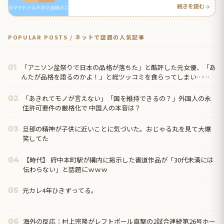
続きを読む
POPULAR POSTS / ネットで話題の人気記事
「アニソン盆祭りで日本の品格が落ちた」と酷評した元女優、「あ
01
んたが品格を語るのかよ！」と総ツッコミを食らってしまい……
「あきれてモノが言えない」「国を維持できるの？」外国人の永
02
住許可要件の厳格化で 中国人の本音は？
旦那の精神が子供に近いことに気づいた。おじゃる丸を見て大爆
03
笑してた
【時代】 府中本町駅が構内に掲示した書道作品が「30代未満には
04
伝わらない」と話題にｗｗｗ
元カレ4年ひきずってる。
05
海外の反応：村上宗隆がレフトポール直撃の2試合連続第26号ホー
06