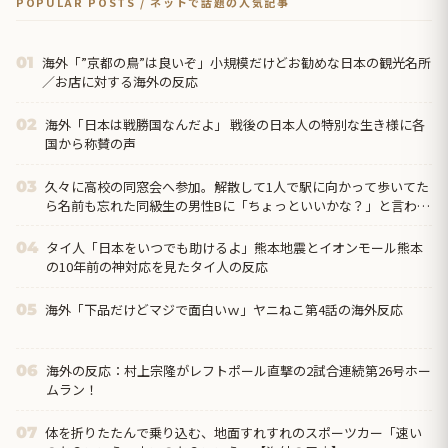
POPULAR POSTS / ネットで話題の人気記事
海外「”京都の鳥”は良いぞ」小規模だけどお勧めな日本の観光名所
01
／お店に対する海外の反応
海外「日本は戦勝国なんだよ」 戦後の日本人の特別な生き様に各
02
国から称賛の声
久々に高校の同窓会へ参加。解散して1人で駅に向かって歩いてた
03
ら名前も忘れた同級生の男性Bに「ちょっといいかな？」と言われ
て…
タイ人「日本をいつでも助けるよ」熊本地震とイオンモール熊本
04
の10年前の神対応を見たタイ人の反応
海外「下品だけどマジで面白いｗ」ヤニねこ第4話の海外反応
05
海外の反応：村上宗隆がレフトポール直撃の2試合連続第26号ホー
06
ムラン！
体を折りたたんで乗り込む、地面すれすれのスポーツカー「速い
07