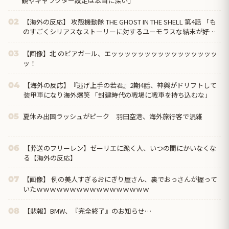
観やキャラクター設定は本当に深い」
【海外の反応】 攻殻機動隊 THE GHOST IN THE SHELL 第4話 「も
02
のすごくシリアスなストーリーに対するユーモラスな結末が好
き」
【画像】北 のビアガール、エッッッッッッッッッッッッッッッッ
03
ッ！
【海外の反応】『逃げ上手の若君』2期4話、神輿がドリフトして
04
装甲車になり海外爆笑 「封建時代の戦場に戦車を持ち込むな」
夏休み出国ラッシュがピーク 羽田空港、海外旅行客で混雑
05
【葬送のフリーレン】ゼーリエに跪く人、いつの間にかいなくな
06
る【海外の反応】
【画像】 例の美人すぎるおにぎり屋さん、裏でおっさんが握って
07
いたｗｗｗｗｗｗｗｗｗｗｗｗｗｗｗｗｗ
【悲報】BMW、『完全終了』のお知らせ…
08