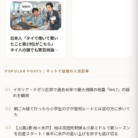
日本人「タイで働いて驚い
たこと第19位がこちら」
タイ人の間でも賛否両論
【タイ人の反応】
POPULAR POSTS / ネットで話題の人気記事
イタリア・ナポリ近郊で過去40年で最大規模の地震「M4.7」の揺
01
れを観測
朝ごみ捨て行ったら小学生の子が登校ルートとは逆の方に歩いて
02
た
【J1第1節 柏×水戸】 柏は垣田先制弾＆小泉ミドルで新シーズン
03
を白星スタート！後半に水戸の追い上げを許すも逃げ切る