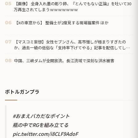
【画像】 全身入れ墨の彫り師、『とんでもない正論』を吐いて30
05
万再生されてしまうｗｗｗｗｗｗｗ
【Xの車窓から】 整備士が2度見する現場猫案件 ほか
06
【マスコミ妄想】女性セブンさん、高市憎しが極まりすぎたの
07
か、過去一級の低俗な「支持率下げてやる」記事を配信してしま
う 想像の10倍低俗
中国、三峡ダムが全開放流。長江流域で深刻な洪水被害
08
ボトルガンプラ
#おまえバカだなポイント
瓶の中でRGを組み立てる
pic.twitter.com/i8CLF9AdoF