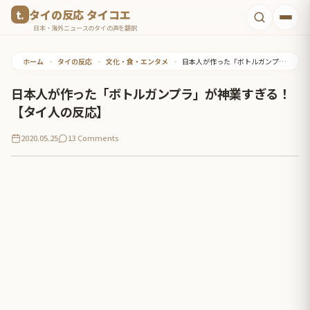
コ
タイの反応 タイコエ
ン
日本・海外ニュースのタイの声を翻訳
テ
ホーム
•
タイの反応
•
文化・食・エンタメ
•
日本人が作った「ボトルガンプラ」が神業すぎる！【タイ人の反応】
ン
ツ
日本人が作った「ボトルガンプラ」が神業すぎる！
へ
【タイ人の反応】
ス
2020.05.25
13 Comments
キ
ッ
プ