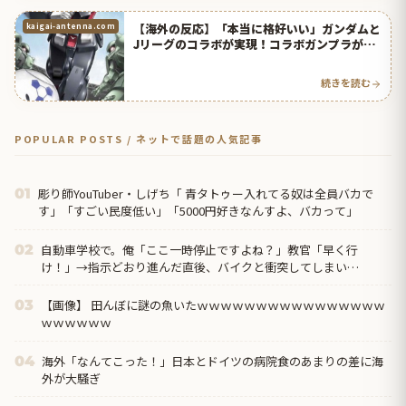
【海外の反応】「本当に格好いい」ガンダムと
kaigai-antenna.com
Jリーグのコラボが実現！コラボガンプラが海
外のファンに大ウケ！ | 海外の反応アンテナ
続きを読む
POPULAR POSTS / ネットで話題の人気記事
彫り師YouTuber・しげち「 青タトゥー入れてる奴は全員バカで
01
す」「すごい民度低い」「5000円好きなんすよ、バカって」
自動車学校で。俺「ここ一時停止ですよね？」教官「早く行
02
け！」→指示どおり進んだ直後、バイクと衝突してしまい…
【画像】 田んぼに謎の魚いたｗｗｗｗｗｗｗｗｗｗｗｗｗｗｗｗ
03
ｗｗｗｗｗｗ
海外「なんてこった！」日本とドイツの病院食のあまりの差に海
04
外が大騒ぎ