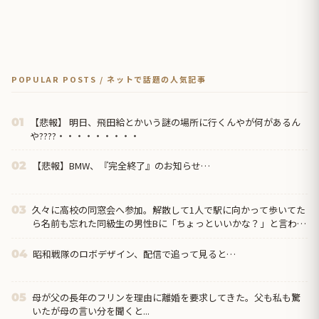
POPULAR POSTS / ネットで話題の人気記事
【悲報】 明日、飛田給とかいう謎の場所に行くんやが何があるん
01
や????・・・・・・・・・
【悲報】BMW、『完全終了』のお知らせ…
02
久々に高校の同窓会へ参加。解散して1人で駅に向かって歩いてた
03
ら名前も忘れた同級生の男性Bに「ちょっといいかな？」と言われ
て…
昭和戦隊のロボデザイン、配信で追って見ると…
04
母が父の長年のフリンを理由に離婚を要求してきた。父も私も驚
05
いたが母の言い分を聞くと...