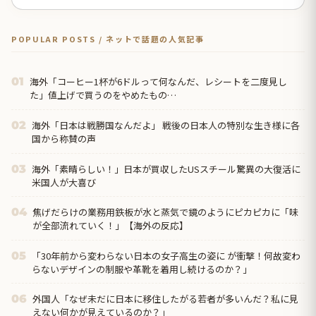
POPULAR POSTS / ネットで話題の人気記事
海外「コーヒー1杯が6ドルって何なんだ、レシートを二度見し
01
た」値上げで買うのをやめたもの…
海外「日本は戦勝国なんだよ」 戦後の日本人の特別な生き様に各
02
国から称賛の声
海外「素晴らしい！」日本が買収したUSスチール驚異の大復活に
03
米国人が大喜び
焦げだらけの業務用鉄板が水と蒸気で鏡のようにピカピカに「味
04
が全部流れていく！」【海外の反応】
「30年前から変わらない日本の女子高生の姿に が衝撃！何故変わ
05
らないデザインの制服や革靴を着用し続けるのか？」
外国人「なぜ未だに日本に移住したがる若者が多いんだ？私に見
06
えない何かが見えているのか？」