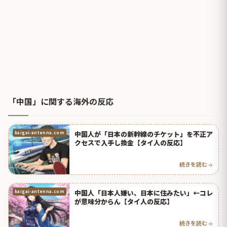
「中国」に関する海外の反応
中国人が「日本の新幹線のチケット」を不正ア
kaigai-antenna.com
クセスで入手し換金【タイ人の反応】
続きを読む
中国人「日本人嫌い、日本に住みたい」←コレ
kaigai-antenna.com
が意味分からん【タイ人の反応】
続きを読む