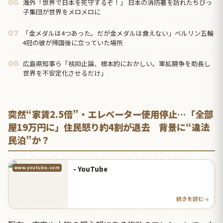
海外「世界で日本を死守するぞ！」 日本の消防署を訪れたちびっ
06
子集団が世界をメロメロに
「金メダルは4つあった。だが金メダルは食えない」ベルリン五輪
07
4冠の彼が帰国後に立っていた場所
広島県知事ら「核抑止論、根本的におかしい。軍拡競争を助長し
08
世界を不安定化させるだけ」
突然“家賃2.5倍”・エレベーター使用停止…「全部
屋19万円に」住民怒り約4割が退去 背景に“違法
民泊”か？
- YouTube
www.youtube.com
続きを読む