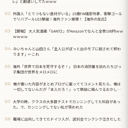
レ』と勘違いしてたｗｗｗ
外国人「とてつもない逸材がいる」15歳FW礒部怜夢、衝撃ゴール
02
でリバプールU15撃破！海外ファン絶賛！【海外の反応】
【朗報】 大人気漫画「GANTZ」がAmazonでなんと全巻100円ｗｗ
03
ｗｗｗｗ
みいちゃんと山田さん「主人公がぽっと出のモブに殺されて終わ
04
ります」←これ
海外「世界で日本を死守するぞ！」 日本の消防署を訪れたちびっ
05
子集団が世界をメロメロに
俺が書いた内容がまとめブログに載っててコメント見たら、俺は
06
一切してないんだが「本人だろ！」って執拗に絡んでるおかしな
奴がいたんだけど…
大学の時、クラスの大多数テストでカンニングしてた科目があっ
07
た。で、カンニングしてない私が笑われた
職場に出向してきてたドイツ人が、送別会でシクシク泣きだした
08