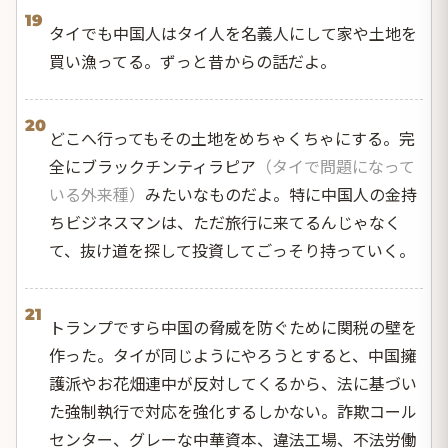
19
タイでも中国人はタイ人を名義人にして家や土地を
買い漁ってる。ずっと昔からの話だよ。
20
どこへ行ってもその土地をめちゃくちゃにする。完
全にブラックチンティラピア
（タイで問題になって
いる外来種）
みたいなものだよ。特に中国人の金持
ちビジネスマンは、ただ旅行に来てるんじゃなく
て、抜け道を探して投資してごっそり持っていく。
21
トランプですら中国の脅威を防ぐために関税の壁を
作った。タイが同じようにやろうとすると、中国擁
護派やお花畑連中が反対してくるから、法に基づい
た強制執行で対応を強化するしかない。詐欺コール
センター、グレーな中華資本、違法工場、不法労働