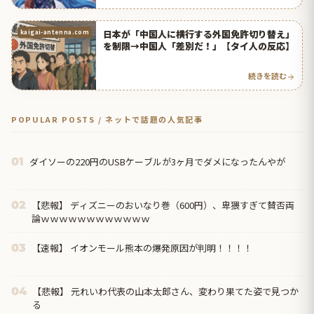
日本が「中国人に横行する外国免許切り替え」
kaigai-antenna.com
を制限→中国人「差別だ！」【タイ人の反応】
続きを読む
POPULAR POSTS / ネットで話題の人気記事
ダイソーの220円のUSBケーブルが3ヶ月でダメになったんやが
01
【悲報】 ディズニーのおいなり巻（600円）、卑猥すぎて賛否両
02
論ｗｗｗｗｗｗｗｗｗｗｗｗ
【速報】 イオンモール熊本の爆発原因が判明！！！！
03
【悲報】 元れいわ代表の山本太郎さん、変わり果てた姿で見つか
04
る