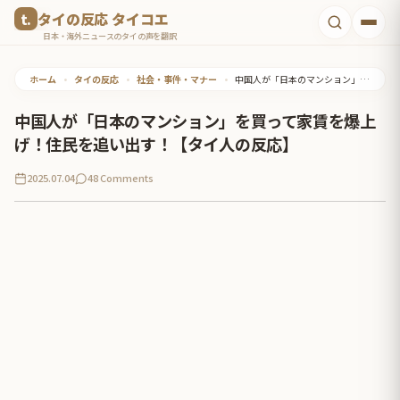
コ
タイの反応 タイコエ
ン
日本・海外ニュースのタイの声を翻訳
テ
ホーム
•
タイの反応
•
社会・事件・マナー
•
中国人が「日本のマンション」を買って家賃を爆上げ！住民を追い出す！【タイ人の反応】
ン
ツ
中国人が「日本のマンション」を買って家賃を爆上
へ
げ！住民を追い出す！【タイ人の反応】
ス
2025.07.04
48 Comments
キ
ッ
プ