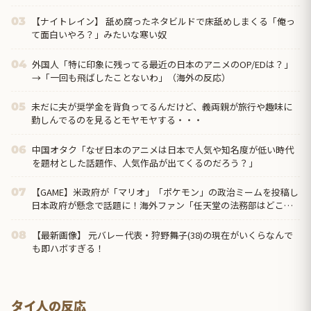
【ナイトレイン】 舐め腐ったネタビルドで床舐めしまくる「俺っ
03
て面白いやろ？」みたいな寒い奴
外国人「特に印象に残ってる最近の日本のアニメのOP/EDは？」
04
→「一回も飛ばしたことないわ」（海外の反応）
未だに夫が奨学金を背負ってるんだけど、義両親が旅行や趣味に
05
勤しんでるのを見るとモヤモヤする・・・
中国オタク「なぜ日本のアニメは日本で人気や知名度が低い時代
06
を題材とした話題作、人気作品が出てくるのだろう？」
【GAME】米政府が「マリオ」「ポケモン」の政治ミームを投稿し
07
日本政府が懸念で話題に！海外ファン「任天堂の法務部はどこ行
ったんだ？」
【最新画像】 元バレー代表・狩野舞子(38)の現在がいくらなんで
08
も即ハボすぎる！
タイ人の反応