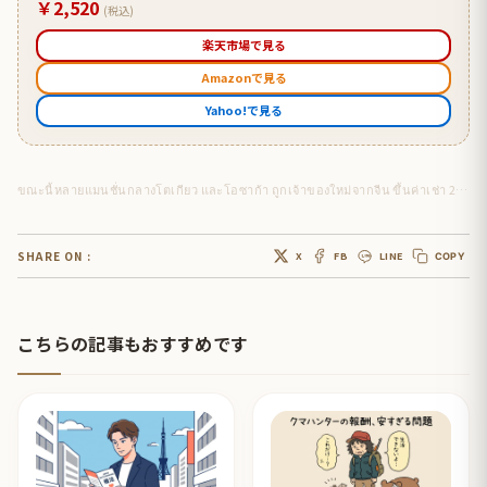
￥2,520
(税込)
楽天市場で見る
Amazonで見る
Yahoo!で見る
ขณะนี้หลายแมนชั่นกลางโตเกียว และโอซาก้า ถูกเจ้าของใหม่จากจีน ขึ้นค่าเช่า 2-2.5 เท่า ไล่คนท้องถิ่นพ้นแมนชั่น หวังยึดทำ “มินปะกุ” รับนักท่องเที่ยวจีน
SHARE ON :
X
FB
LINE
COPY
こちらの記事もおすすめです