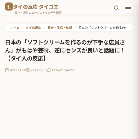
コ
タイの反応 タイコエ
ン
日本・海外ニュースのタイの声を翻訳
テ
ホーム
•
タイの反応
•
観光・生活・体験
•
日本の「ソフトクリームを作るのが下手な店員さん」がもはや芸術、逆にセンスが良いと話題に！【タイ人の反応】
ン
ツ
日本の「ソフトクリームを作るのが下手な店員さ
へ
ん」がもはや芸術、逆にセンスが良いと話題に！
ス
【タイ人の反応】
キ
2023.11.08
2023.11.09
13 Comments
ッ
プ