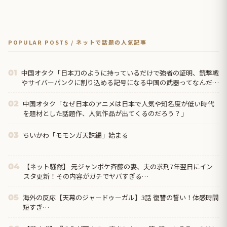
POPULAR POSTS / ネットで話題の人気記事
中国オタク「日本刀のように持っているだけで強者の証明、銃撃戦
01
やサイバーパンクに割り込める記号になる中国の武器ってなんだろ
う？」
中国オタク「なぜ日本のアニメは日本で人気や知名度が低い時代
02
を題材とした話題作、人気作品が出てくるのだろう？」
ちいかわ「モモンガ天誅編」始まる
03
【ネット騒然】 元ジャンポケ斉藤の妻、夫の求刑7年翌日にイン
04
スタ更新！その内容がガチでヤバすぎる…
海外の反応【天幕のジャードゥーガル】3話 復讐の誓い！体感時間
05
短すぎ…