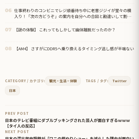
仕事終わりのコンビニでレジ順番待ち中に老害ジジイが堂々の横
06
入り！「次の方どうぞ」の案内を自分への合図と勘違いして割り
込む身勝手な俺様思考にイライラ・・・
【謎の体験】 これってもしかして幽体離脱だったのか？
07
【AM4】 さすがにDDR5へ乗り換えるタイミング逃し感が半端ない
08
CATEGORY / カテゴリ:
観光・生活・体験
TAGS / タグ:
Twitter
日本
PREV POST
日本のテレビ番組にダブルブッキングされた芸人が面白すぎるｗｗｗ
【タイ人の反応】
NEXT POST
日本の深谷爬虫類館が「ワニの餌やりショー」を減らした理由が面白い