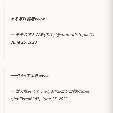
ある意味器用www
— モモＤすとぴあ(ネオ) (@momodistopia21)
June 25, 2023
一周回ってよきwww
— 梨分豚みるてぃ☕@MIX&エンコ師Vtuber
(@milktea6387)
June 25, 2023