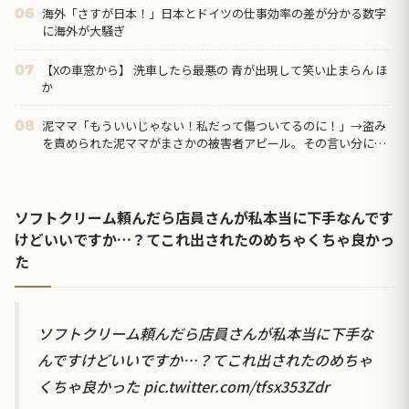
海外「さすが日本！」日本とドイツの仕事効率の差が分かる数字
06
に海外が大騒ぎ
【Xの車窓から】 洗車したら最悪の 青が出現して笑い止まらん ほ
07
か
泥ママ「もういいじゃない！私だって傷ついてるのに！」→盗み
08
を責められた泥ママがまさかの被害者アピール。その言い分に周
囲から笑いが漏れてしまい…
ソフトクリーム頼んだら店員さんが私本当に下手なんです
けどいいですか…？てこれ出されたのめちゃくちゃ良かっ
た
ソフトクリーム頼んだら店員さんが私本当に下手な
んですけどいいですか…？てこれ出されたのめちゃ
くちゃ良かった
pic.twitter.com/tfsx353Zdr