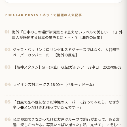
POPULAR POSTS / ネットで話題の人気記事
海外「日本のこの場所は現実とは思えないレベルで美しい…！」外
01
国人が感動する日本の景色とは・・・？【海外の反応】
ジェフ・パッサン：ロサンゼルスドジャースではなく、大谷翔平
02
ペーパーカンパニーだ 【海外の反応】
【阪神スタメン】5(一)大山 6(左)ガルシア vs中日 2026/08/08
03
ライオンズ対ホークス 18:00～（ベルーナドーム)
04
「台風で品不足になった沖縄のスーパーに行ってみたら、なぜか
05
辛ラ●メンだけ売れ残っていたんです…」
私は参加できなかったけど友達グループで旅行があって、ある友
06
達「楽しかったよ。写真いっぱい撮った」私「見せて」→ そした