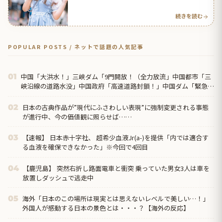
応アンテナ
続きを読む
POPULAR POSTS / ネットで話題の人気記事
中国「大洪水！」三峡ダム「9門開放！（全力放流」中国都市「三
01
峡沿線の道路水没」中国政府「高速道路封鎖！」中国ダム「緊急放
流に合わせて開門（土砂崩れ発生」→
日本の古典作品が”現代にふさわしい表現”に強制変更される事態
02
が進行中、今の価値観に照らせば……
【速報】 日本赤十字社、 超希少血液Jr(a-)を提供「内では適合す
03
る血液を確保できなかった」※今回で4回目
【鹿児島】 突然右折し路面電車と衝突 乗っていた男女3人は車を
04
放置しダッシュで逃走中
海外「日本のこの場所は現実とは思えないレベルで美しい…！」
05
外国人が感動する日本の景色とは・・・？【海外の反応】