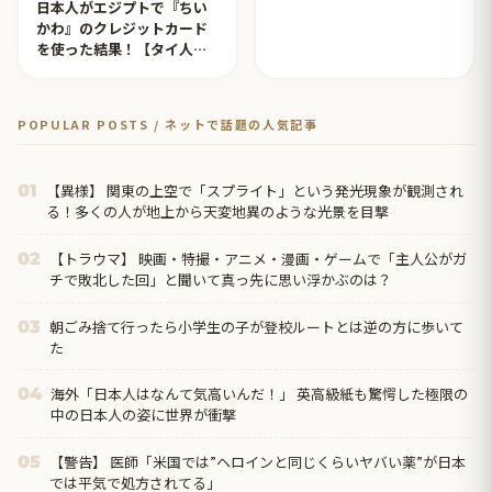
日本人がエジプトで『ちい
かわ』のクレジットカード
を使った結果！【タイ人の
反応】
POPULAR POSTS / ネットで話題の人気記事
【異様】 関東の上空で「スプライト」という発光現象が観測され
01
る！多くの人が地上から天変地異のような光景を目撃
【トラウマ】 映画・特撮・アニメ・漫画・ゲームで「主人公がガ
02
チで敗北した回」と聞いて真っ先に思い浮かぶのは？
朝ごみ捨て行ったら小学生の子が登校ルートとは逆の方に歩いて
03
た
海外「日本人はなんて気高いんだ！」 英高級紙も驚愕した極限の
04
中の日本人の姿に世界が衝撃
【警告】 医師「米国では”ヘロインと同じくらいヤバい薬”が日本
05
では平気で処方されてる」