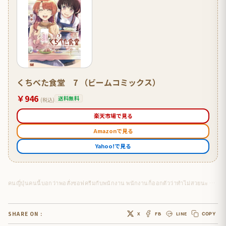
くちべた食堂 7 （ビームコミックス）
￥946
送料無料
(税込)
楽天市場で見る
Amazonで見る
Yahoo!で見る
คนญี่ปุ่นคนนี้บอกว่าพอสั่งซอฟครีมกับพนักงาน พนักงานก็ออกตัวว่าทำไม่สวยนะ จะรับจริงๆ ใช่ไหม แล้วที่คือผลที่ได้ . .
SHARE ON :
X
FB
LINE
COPY