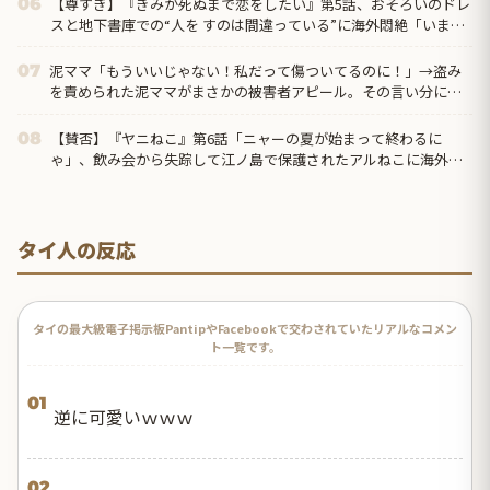
【尊すぎ】『きみが死ぬまで恋をしたい』第5話、おそろいのドレ
06
スと地下書庫での“人を すのは間違っている”に海外悶絶「いまの
ミミに必要なのは恋人なのか、お母さんなのか分からなくなって
きた」
泥ママ「もういいじゃない！私だって傷ついてるのに！」→盗み
07
を責められた泥ママがまさかの被害者アピール。その言い分に周
囲から笑いが漏れてしまい…
【賛否】『ヤニねこ』第6話「ニャーの夏が始まって終わるに
08
ゃ」、飲み会から失踪して江ノ島で保護されたアルねこに海外ざ
わつく「今週はトイレネタが一個も無かったよな？ まともな回だ
ぞ、夢か？」
タイ人の反応
タイの最大級電子掲示板PantipやFacebookで交わされていたリアルなコメン
ト一覧です。
01
逆に可愛いｗｗｗ
02