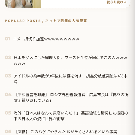
続きを読む
POPULAR POSTS / ネットで話題の人気記事
コメ 損切り加速ｗｗｗｗｗｗｗｗｗ
01
日本をダメにした総理大臣、ワースト１位が同点でこの人ｗｗｗ
02
ｗｗｗ
アイドルの約半数が3年後には姿を消す…損益分岐点突破は4％未
03
満
【平和宣言を非難】 ロシア外務省報道官「広島市長は『偽りの呪
04
文』繰り返している」
海外「日本人はなんて気高いんだ！」 英高級紙も驚愕した極限の
05
中の日本人の姿に世界が衝撃
【画像】 このハゲにやられたJKがたくさんいるという事実
06