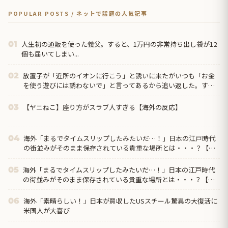
POPULAR POSTS / ネットで話題の人気記事
人生初の通販を使った義父。すると、1万円の非常持ち出し袋が12
01
個も届いてしまい...
放置子が「近所のイオンに行こう」と誘いに来たがいつも「お金
02
を使う遊びには誘わないで」と言ってあるから追い返した。する
と放置母から苦情が来て「正月だから良いじゃない。貴女は
【ヤニねこ】座り方がスラブ人すぎる【海外の反応】
03
海外「まるでタイムスリップしたみたいだ…！」日本の江戸時代
04
の街並みがそのまま保存されている貴重な場所とは・・・？【海
外の反応】
海外「まるでタイムスリップしたみたいだ…！」日本の江戸時代
05
の街並みがそのまま保存されている貴重な場所とは・・・？【海
外の反応】
海外「素晴らしい！」日本が買収したUSスチール驚異の大復活に
06
米国人が大喜び