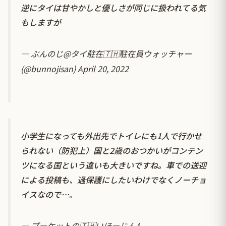
逆にタイは甘やかしと優しさが同じに扱われてる気
もしますが
— ぶんのじ@タイ駐在🇹🇭駐在員ウォッチャー
(@bunnojisan)
April 20, 2022
小学生になっても外出先でトイレにも1人で行かせ
られない（防犯上）国と2歳のおつかいがコンテン
ツになる国という違いも大きいですね。車での送迎
による投稿も、過保護にしたいわけでなくノーチョ
イスなので…。
— プーケットの🇹🇭いほーじんA