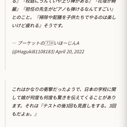
る』『校庭にうんていや上り棒がある』『花壇が綺
麗』『担任の先生がピアノも弾けるなんてすごい』
とのこと。『掃除や配膳を子供たちでやるのは楽し
いけど疲れる』そうです。
— プーケットの🇹🇭いほーじんA
(@Haguki81108183)
April 20, 2022
これはかなりの衝撃だったようで、日本の学校に関
して娘が何度も何度も驚きを伝えてくることがあり
ます。それは『テストの後3回も見直しをする。3回
もだよぉ。』