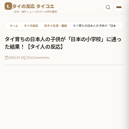
コ
タイの反応 タイコエ
ン
日本・海外ニュースのタイの声を翻訳
テ
ホーム
•
タイの反応
•
日タイ交流・美談
•
タイ育ちの日本人の子供が「日本の小学校」に通った結果！【タイ人の反応】
ン
ツ
タイ育ちの日本人の子供が「日本の小学校」に通っ
へ
た結果！【タイ人の反応】
ス
2022.07.10
52 Comments
キ
ッ
プ