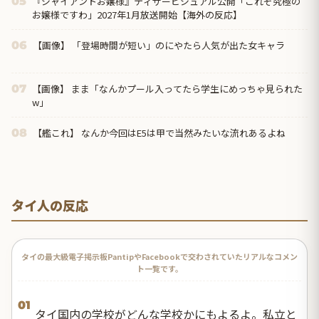
『ジャイアントお嬢様』ティザービジュアル公開「これぞ究極の
05
お嬢様ですわ」2027年1月放送開始【海外の反応】
【画像】 「登場時間が短い」のにやたら人気が出た女キャラ
06
【画像】 まま「なんかプール入ってたら学生にめっちゃ見られた
07
w」
【艦これ】 なんか今回はE5は甲で当然みたいな流れあるよね
08
タイ人の反応
タイの最大級電子掲示板PantipやFacebookで交わされていたリアルなコメン
ト一覧です。
01
タイ国内の学校がどんな学校かにもよるよ。私立と