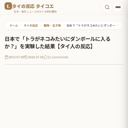
コ
タイの反応 タイコエ
ン
日本・海外ニュースのタイの声を翻訳
テ
ホーム
•
タイの反応
•
動物・生き物
•
日本で「トラがネコみたいにダンボールに入るか？」を実験した結果【タイ人の反応】
ン
ツ
日本で「トラがネコみたいにダンボールに入る
へ
か？」を実験した結果【タイ人の反応】
ス
2022.07.09
2026.07.03
11 Comments
キ
ッ
プ