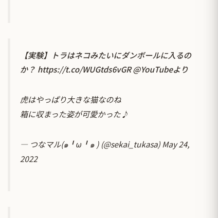
【実験】トラはネコみたいにダンボールに入るの
か？
https://t.co/WUGtds6vGR
@YouTube
より
虎はやっぱり大きな猫なのね
箱に収まった姿が可愛かった♪
— つなマル(๑╹ω╹๑ ) (@sekai_tukasa)
May 24,
2022