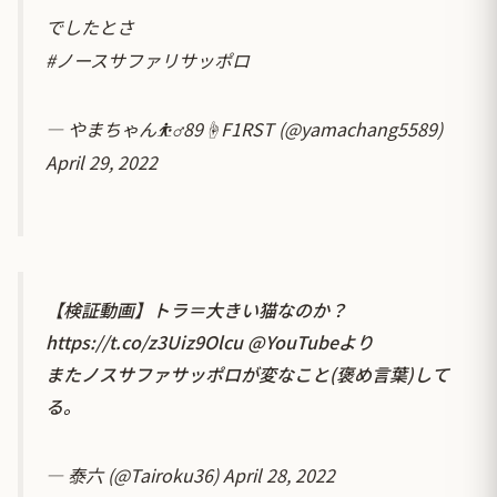
でしたとさ
#ノースサファリサッポロ
— やまちゃん⛹️‍♂️89☝F1RST (@yamachang5589)
April 29, 2022
【検証動画】トラ＝大きい猫なのか？
https://t.co/z3Uiz9Olcu
@YouTube
より
またノスサファサッポロが変なこと(褒め言葉)して
る。
— 泰六 (@Tairoku36)
April 28, 2022