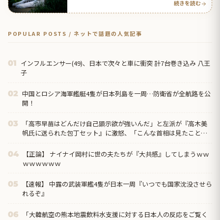
続きを読む
POPULAR POSTS / ネットで話題の人気記事
インフルエンサー(49)、日本で次々と車に衝突 計7台巻き込み 八王
01
子
中国とロシア海軍艦艇4隻が日本列島を一周…防衛省が全航路を公
02
開！
「高市早苗はどんだけ自己顕示欲が強いんだ」と左派が『高木美
03
帆氏に送られた包丁セット』に激怒、「こんな首相は見たことが
ない」と言い張るも……
【正論】 ナイナイ岡村に世の夫たちが『大共感』してしまうｗｗ
04
ｗｗｗｗｗｗ
【速報】 中露の武装軍艦4隻が日本一周『いつでも国家沈没させら
05
れるぞ』
「大韓航空の熊本地震飲料水支援に対する日本人の反応をご覧く
06