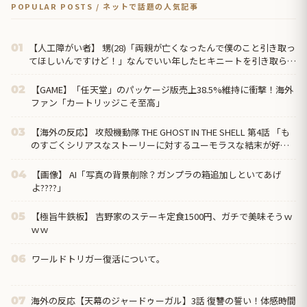
POPULAR POSTS / ネットで話題の人気記事
【人工障がい者】 甥(28)「両親が亡くなったんで僕のこと引き取っ
01
てほしいんですけど！」なんでいい年したヒキニートを引き取らな
きゃいけないんだ...
【GAME】「任天堂」のパッケージ版売上38.5%維持に衝撃！海外
02
ファン「カートリッジこそ至高」
【海外の反応】 攻殻機動隊 THE GHOST IN THE SHELL 第4話 「も
03
のすごくシリアスなストーリーに対するユーモラスな結末が好
き」
【画像】 AI「写真の背景削除？ガンプラの箱追加しといてあげ
04
よ????」
【極旨牛鉄板】 吉野家のステーキ定食1500円、ガチで美味そうｗ
05
ｗｗ
ワールドトリガー復活について。
06
海外の反応【天幕のジャードゥーガル】3話 復讐の誓い！体感時間
07