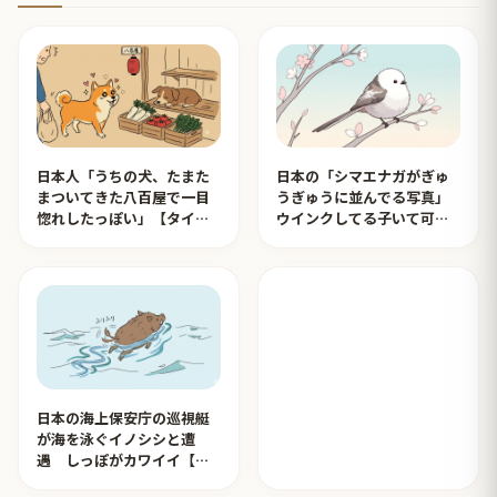
日本人「うちの犬、たまた
日本の「シマエナガがぎゅ
まついてきた八百屋で一目
うぎゅうに並んでる写真」
惚れしたっぽい」【タイ人
ウインクしてる子いて可愛
の反応】
すぎる！【タイ人の反応】
日本の海上保安庁の巡視艇
が海を泳ぐイノシシと遭
遇 しっぽがカワイイ【タ
イ人の反応】