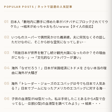
POPULAR POSTS / ネットで話題の人気記事
日本人「敷地内に勝手に停めた車がバチバチにブロックされててウ
01
ケた」→結末がめっちゃおもろいｗｗｗ【タイ人の反応】
いつものスーパーで偶然見かけた義弟嫁。夫に何気なくその話し
02
ただけなのに、そこから妙な空気になってしまい…
「何故日本が世界を魅了し続け観光大国になったのか？その理由
03
がこちら‥」→「文化的なソフトパワーが凄い」
海外「なぜだろう！」日本が米国経済にトドメを さない本当の理
04
由に海外が大騒ぎ
海外「トレーダー・ジョーズのエコバッグは今でも日本で人気あ
05
る？」日本でブームになったアメリカのエコバッグに対する海外
の反応
子供の血液型がAB型だった。私は手術したことあるからA型で合
06
ってるし…旦那(O型)の血液型を調べてみよう」→ 結果・・・