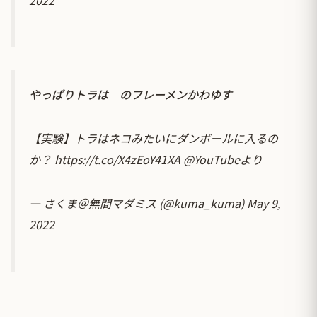
やっぱりトラは のフレーメンかわゆす
【実験】トラはネコみたいにダンボールに入るの
か？
https://t.co/X4zEoY41XA
@YouTube
より
— さくま＠無間マダミス (@kuma_kuma)
May 9,
2022