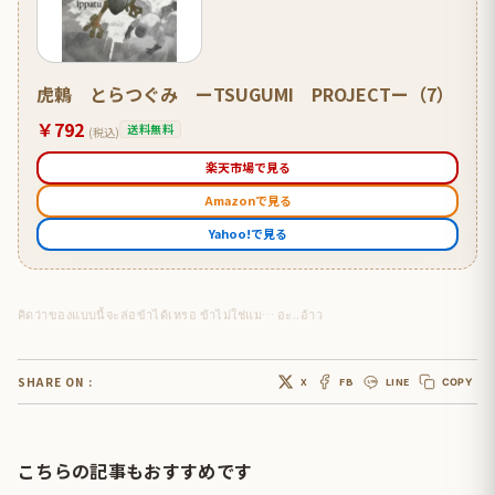
虎鶫 とらつぐみ ーTSUGUMI PROJECTー（7）
￥792
送料無料
(税込)
楽天市場で見る
Amazonで見る
Yahoo!で見る
คิดว่าของแบบนี้จะล่อข้าได้เหรอ ข้าไม่ใช่แม… อะ..อ้าว
SHARE ON :
X
FB
LINE
COPY
こちらの記事もおすすめです