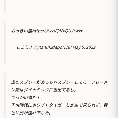
おっきい猫
https://t.co/QNvQUJrwzr
— しましま (@tanukidapoN28)
May 5, 2022
虎のスプレーがめっちゃスプレーしてる。フレーメ
ン顔はダイナミックに舌出てるし。
でっかい猫だ！
子供時代にホワイトタイガーしか生で見られず、黄
色い虎が憧れでした。