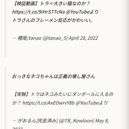
【検証動画】トラ＝大きい猫なのか？
https://t.co/9iHrSTTcNa
@YouTube
より
トラさんのフレーメン反応がかわいい。
— 棚尾/tanao (@tanao_5)
April 28, 2022
おっきなネコちゃんは正義の壊し屋さん
【実験】トラはネコみたいにダンボールに入るの
か？
https://t.co/AxEOwrvY8b
@YouTube
より
— がおるん(完走済み) (@TB_Kowloon)
May 8,
2022