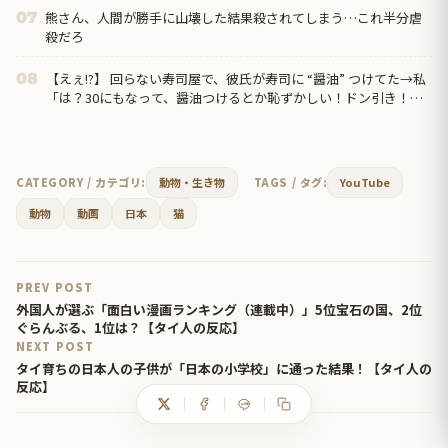
熊さん、人間が勝手に山壊した結果殺されてしまう…これ半分虐
07
殺だろ
【えぇ!?】 回らない寿司屋で、彼氏が寿司に “醤油” つけてた→私
08
「は？30にもなって、醤油つけるとか恥ずかしい！ドン引き！低
レベル!! 回転寿司しか行ったことない人はこれだから…」
CATEGORY / カテゴリ:
動物・生き物
TAGS / タグ:
YouTube
動物
動画
日本
猫
PREV POST
外国人が選ぶ「面白い漫画ランキング（連載中）」5位宝石の国、2位
ぐらんぶる、1位は？【タイ人の反応】
NEXT POST
タイ育ちの日本人の子供が「日本の小学校」に通った結果！【タイ人の
反応】