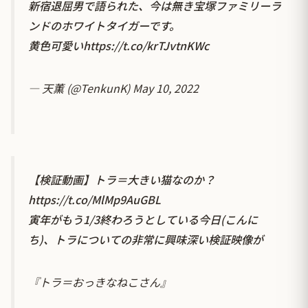
新宿退屈男で語られた、今は無き宝塚ファミリーラ
ンドのホワイトタイガーです。
黄色可愛い
https://t.co/krTJvtnKWc
— 天薫 (@TenkunK)
May 10, 2022
【検証動画】トラ＝大きい猫なのか？
https://t.co/MlMp9AuGBL
寅年がもう1/3終わろうとしている今日(こんに
ち)、トラについての非常に興味深い検証映像が
『トラ＝おっきなねこさん』