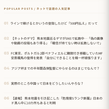
POPULAR POSTS / ネットで話題の人気記事
ラインで稼げるとかいうの登録したけど「500円払え」だって
01
【ネットのデマ】 熊本地震巡るデマがSNSで拡散中…「偽の画像
02
や動画の投稿もあり得る」「確信が持てない時は拡散しないで」
FC東京、ポルトガル2部ペナフィエルに期限付き移籍していたMF
03
安斎颯馬の復帰を発表 「自分にできることを精一杯頑張ります」
アジア杯までの半年間森保監督にやらせるのはまじでなんで？
04
実際のところ中国って日本をどうしたいんやろな？
05
【速報】 熊本地震を引き起こした『危険度Sランク断層』日本の
06
ド真ん中に10カ所もあると判明