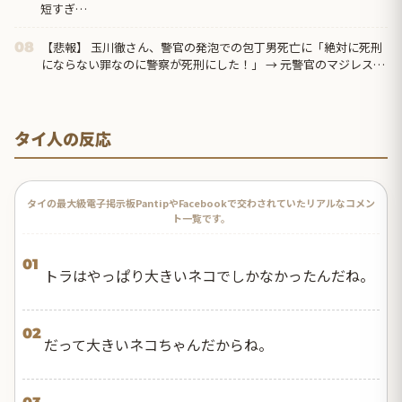
短すぎ…
【悲報】 玉川徹さん、警官の発泡での包丁男死亡に「絶対に死刑
08
にならない罪なのに警察が死刑にした！」 → 元警官のマジレスが
コチラ → ………
タイ人の反応
タイの最大級電子掲示板PantipやFacebookで交わされていたリアルなコメン
ト一覧です。
01
トラはやっぱり大きいネコでしかなかったんだね。
02
だって大きいネコちゃんだからね。