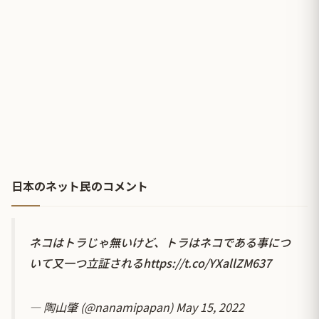
日本のネット民のコメント
ネコはトラじゃ無いけど、トラはネコである事につ
いて又一つ立証される
https://t.co/YXallZM637
— 陶山肇 (@nanamipapan)
May 15, 2022