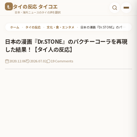
コ
タイの反応 タイコエ
ン
日本・海外ニュースのタイの声を翻訳
テ
ホーム
•
タイの反応
•
文化・食・エンタメ
•
日本の漫画『Dr.STONE』のパクチーコーラを再現した結果！【タイ人の反応】
ン
ツ
日本の漫画『Dr.STONE』のパクチーコーラを再現
へ
した結果！【タイ人の反応】
ス
2020.12.06
2026.07.02
19 Comments
キ
ッ
プ