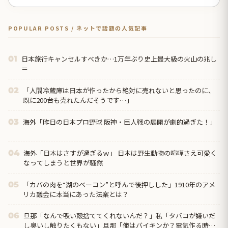
POPULAR POSTS / ネットで話題の人気記事
日本旅行キャンセルすべきか…1万年ぶり史上最大級の火山の兆し
01
＝
「人間冷蔵庫は日本が作ったから絶対に売れないと思ったのに、
02
既に200台も売れたんだそうです…」
海外「昨日の日本プロ野球 阪神・巨人戦の展開が劇的過ぎた！」
03
海外「日本はさすが過ぎるｗ」 日本は野生動物の喧嘩さえ可愛く
04
なってしまうと世界が騒然
「カバの肉を“湖のベーコン”と呼んで後押しした」1910年のアメ
05
リカ議会に本当にあった法案とは？
旦那「なんで吸い殻捨ててくれないんだ？」私「タバコが嫌いだ
06
し臭いし触りたくもない」旦那「俺はバイキンか？電気作る時に