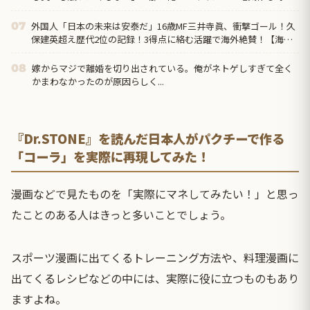
出る公害は？害あるから電気使うなよ」私「は？」
外国人「日本の未来は安泰だ」16歳MF三井寺眞、衝撃ゴール！久
07
保建英超え歴代2位の記録！3得点に絡む活躍で海外絶賛！【海外
の反応】
嫁からマジで離婚を切り出されている。俺がネトゲしすぎて全く
08
かまわなかったのが原因らしく...
『Dr.STONE』を読んだ日本人がパクチーで作る
「コーラ」を実際に再現してみた！
漫画などで見たものを「実際にマネしてみたい！」と思っ
たことのある人はきっと多いことでしょう。
スポーツ漫画に出てくるトレーニング方法や、料理漫画に
出てくるレシピなどの中には、実際に役に立つものもあり
ますよね。