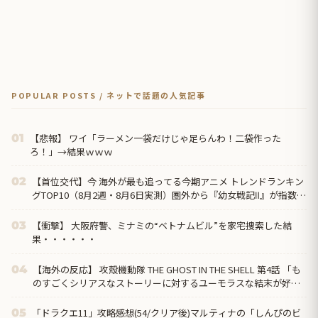
POPULAR POSTS / ネットで話題の人気記事
【悲報】 ワイ「ラーメン一袋だけじゃ足らんわ！二袋作った
01
ろ！」→結果ｗｗｗ
【首位交代】今 海外が最も追ってる今期アニメ トレンドランキン
02
グTOP10（8月2週・8月6日実測）圏外から『幼女戦記Ⅱ』が指数
371で初首位、前回1位の『無職転生Ⅲ』は7位まで後退
【衝撃】 大阪府警、ミナミの“ベトナムビル”を家宅捜索した結
03
果・・・・・・
【海外の反応】 攻殻機動隊 THE GHOST IN THE SHELL 第4話 「も
04
のすごくシリアスなストーリーに対するユーモラスな結末が好
き」
「ドラクエ11」攻略感想(54/クリア後)マルティナの「しんぴのビ
05