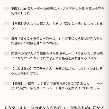
中国Zbtlink製ルーター20機種にバックドア見つかる 外部から完全
03
制御のおそれ
【衝撃】みんなで大家さん、ガチで『深刻な状態』になってしま
04
う・・・・
海外「彼らこそ真のヒーローだ！」手術中に大地震が起きた熊本
05
総合病院の映像を見た海外の反応
辺野古の防犯カメラ画像を見た玉城デニー、「うまい言い訳が思
06
いつかなかったからそれかよ」と有権者を呆れさせるコメント
を……
【これは重い】江口寿史さん「自分の絵ごと、このジャンルはそ
07
ろそろ終わりかな」
【悲報】 財務省「レジ都合で消費税を0％にできません！」 → X
08
民「指定ゴミ袋を買ってレシート見たら消費税はゼロになるんだ
けど？」ｗｗｗｗｗｗ...
ドクターストーンのオタクだからコーラ作るために初めて