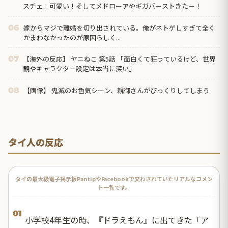
スチェ」可愛い！そしてメドローアやギガバーストきたー！
嫁からマジで離婚を切り出されている。俺がネトゲしすぎて全く
06
かまわなかったのが原因らしく...
【海外の反応】 ヤニねこ 第5話 「面白くて狂っているけど、世界
07
観やキャラクター設定は本当に深い」
【画像】 鬼滅のお色気シーン、親御さんがびっくりしてしまう
08
タイ人の反応
タイの最大級電子掲示板PantipやFacebookで交わされていたリアルなコメン
ト一覧です。
01
小学校4年生の時、『ドラえもん』に出てきた「ア