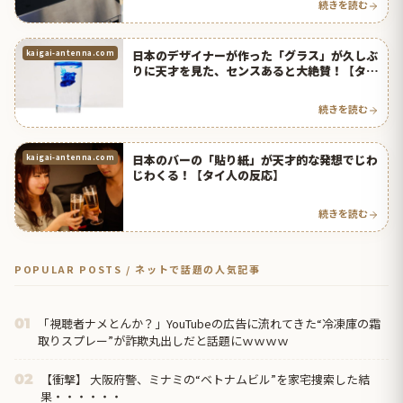
続きを読む
日本のデザイナーが作った「グラス」が久しぶ
kaigai-antenna.com
りに天才を見た、センスあると大絶賛！【タイ
人の反応】
続きを読む
日本のバーの「貼り紙」が天才的な発想でじわ
kaigai-antenna.com
じわくる！【タイ人の反応】
続きを読む
POPULAR POSTS / ネットで話題の人気記事
「視聴者ナメとんか？」YouTubeの広告に流れてきた“冷凍庫の霜
01
取りスプレー”が詐欺丸出しだと話題にｗｗｗｗ
【衝撃】 大阪府警、ミナミの“ベトナムビル”を家宅捜索した結
02
果・・・・・・