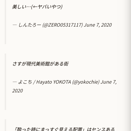
美しい…(←ヤバいやつ)
— しんたろー (@ZERO05317117)
June 7, 2020
さすが現代美術館がある街
— よこち / Hayato YOKOTA (@yokochie)
June 7,
2020
「酔った時にまっすぐ見える配置」はセンスある