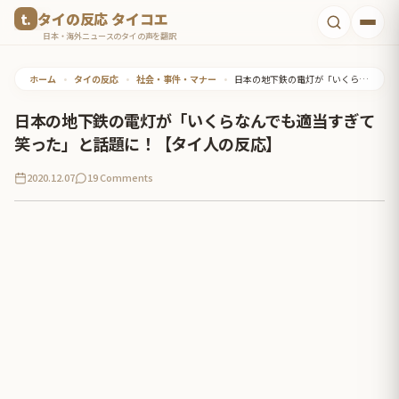
コ
タイの反応 タイコエ
ン
日本・海外ニュースのタイの声を翻訳
テ
ホーム
•
タイの反応
•
社会・事件・マナー
•
日本の地下鉄の電灯が「いくらなんでも適当すぎて笑った」と話題に！【タイ人の反応】
ン
ツ
日本の地下鉄の電灯が「いくらなんでも適当すぎて
へ
笑った」と話題に！【タイ人の反応】
ス
2020.12.07
19 Comments
キ
ッ
プ