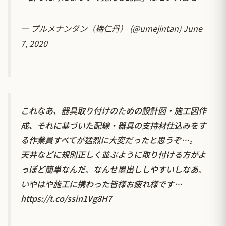
— プルメナンダン（梅仁丹） (@umejintan)
June
7, 2020
これなあ、器具取り付けのための設計図・施工図作
成、それに基づいた配線・器具の支持材仕込みをす
る作業員すべてが猛烈に大変だったと思うぞ…。
天井などに規則正しく並ぶように取り付ける方がよ
っぽど簡単なんだ。なんせ墨出ししやすいしなあ。
いやはや施工に携わった皆様お疲れ様です…
https://t.co/ssin1Vg8H7