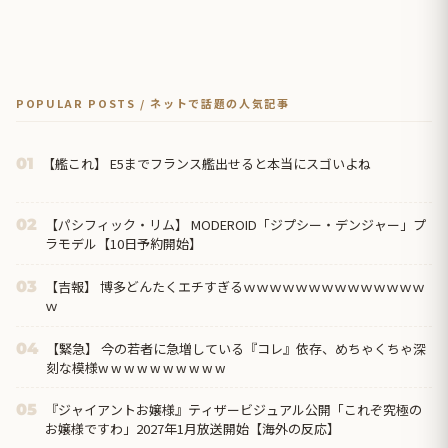
POPULAR POSTS / ネットで話題の人気記事
【艦これ】 E5までフランス艦出せると本当にスゴいよね
01
【パシフィック・リム】 MODEROID「ジプシー・デンジャー」プ
02
ラモデル【10日予約開始】
【吉報】 博多どんたくエチすぎるｗｗｗｗｗｗｗｗｗｗｗｗｗｗ
03
ｗ
【緊急】 今の若者に急増している『コレ』依存、めちゃくちゃ深
04
刻な模様w w w w w w w w w w
『ジャイアントお嬢様』ティザービジュアル公開「これぞ究極の
05
お嬢様ですわ」2027年1月放送開始【海外の反応】