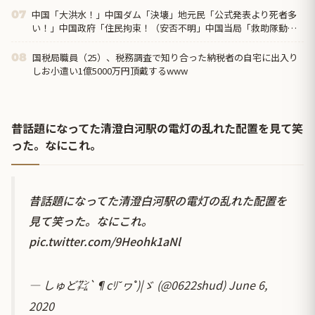
中国「大洪水！」中国ダム「決壊」地元民「公式発表より死者多
07
い！」中国政府「住民拘束！（安否不明」中国当局「救助隊動画
も削除」台風13号「三峡ダム接近中」→
国税局職員（25）、税務調査で知り合った納税者の自宅に出入り
08
しお小遣い1億5000万円頂戴するwww
昔話題になってた清澄白河駅の電灯の乱れた配置を見て笑
った。なにこれ。
昔話題になってた清澄白河駅の電灯の乱れた配置を
見て笑った。なにこれ。
pic.twitter.com/9Heohk1aNl
— しゅど㌠`¶cﾘ˘ヮ˚)|ゞ (@0622shud)
June 6,
2020