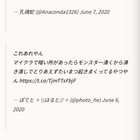
— 孔魂蛇 (@Anaconda1326)
June 7, 2020
これあれやん
マイクラで暗い所があったらモンスター湧くから沸
き潰しでとりあえずたいまつ起きまくってるやつや
ん
https://t.co/TjmTTsFbjF
— ぽてと ✧ \\はると// ✧ (@photo_he)
June 6,
2020