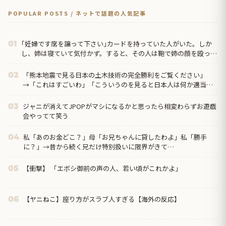
POPULAR POSTS / ネットで話題の人気記事
｢妊婦です席を譲って下さい｣カードを持っていた人がいた。しか
01
し、姉は寝ていて気付かず。すると、その人は鞄で姉の顔を殴っ
て、お腹を蹴り…更にはとんでもない事態に…
「熊本地震で見る日本の土木技術の完全勝利をご覧ください」
02
→「これはすごいわ」「こういうのを見ると日本人は何か適当に
作る感じがしない・・・」「あれがまさに経験値である」
ジャニが消えてJPOPがマシになるかと思ったら相変わらずお遊戯
03
会やってて笑う
私「あのお金どこ？」母「お兄ちゃんに貸したわよ」私「勝手
04
に？」→昔から続く兄だけ特別扱いに限界がきて…
【衝撃】 「エボシ御前の声の人、若い頃がこれかよ」
05
【ヤニねこ】座り方がスラブ人すぎる【海外の反応】
06