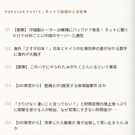
POPULAR POSTS / ネットで話題の人気記事
【衝撃】 中国製ルーター20機種にバックドア発見！ ネットに繋ぐ
01
だけで35秒ごとに中国のサーバーと通信
海外「さすが日本！」日本とドイツの仕事効率の差が分かる数字
02
に海外が大騒ぎ
【画像】 このハゲにやられたJKがたくさんいるという事実
03
【Xの車窓から】 整備士が2度見する現場猫案件 ほか
04
「さりげなく凄いこと言ってない？」と財務官僚の増上慢っぷり
05
に衝撃を受ける人が続出、なぜ官僚にすぎない財務省が……
【Xの車窓から】 洗車したら最悪の 青が出現して笑い止まらん ほ
06
か