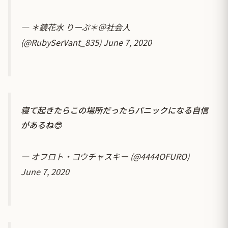
— ＊鏡花水 りーぷ＊＠社会人
(@RubySerVant_835)
June 7, 2020
寝て起きたらこの場所だったらパニックになる自信
があるね😎
— オフロト・コウチャスキー (@4444OFURO)
June 7, 2020