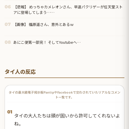
【悲報】 めっちゃカメレオンさん、早速パクリゲーが任天堂スト
06
アに登場してしまう……
【画像】 福原遥さん、意外とあるｗ
07
あにこ便第一部完！ そしてYoutubeへ…
08
タイ人の反応
タイの最大級電子掲示板PantipやFacebookで交わされていたリアルなコメン
ト一覧です。
01
タイの大人たちは頭が固いから許可してくれないよ
ね。