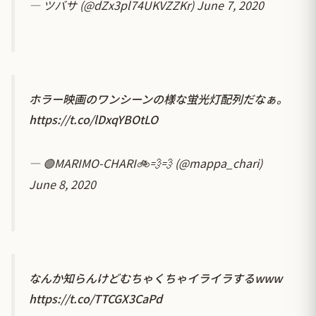
— ツバサ (@dZx3pl74UKVZZKr)
June 7, 2020
ホラー映画のワンシーンの様な蛍光灯配列だなぁ。
https://t.co/lDxqYBOtLO
— 🟢MARIMO-CHARI🚲💨💨 (@mappa_chari)
June 8, 2020
なんか知らんけどむちゃくちゃイライラするwww
https://t.co/TTCGX3CaPd