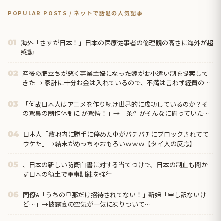
POPULAR POSTS / ネットで話題の人気記事
海外「さすが日本！」日本の医療従事者の倫理観の高さに海外が超
01
感動
産後の肥立ちが悪く専業主婦になった嫁がお小遣い制を提案して
02
きた → 家計に十分お金は入れているので、不満は言わず経費の関
係で小遣い制をやんわり拒否したら…
「何故日本人はアニメを作り続け世界的に成功しているのか？そ
03
の驚異の制作体制に が驚愕！」→「条件がそんなに揃っていたな
んて‥」
日本人「敷地内に勝手に停めた車がバチバチにブロックされてて
04
ウケた」→結末がめっちゃおもろいｗｗｗ【タイ人の反応】
、日本の新しい防衛白書に対する当てつけで、日本の制止も聞か
05
ず日本の領土で軍事訓練を強行
同僚A「うちの旦那だけ招待されてない！」新婦「申し訳ないけ
06
ど…」→披露宴の空気が一気に凍りついて…