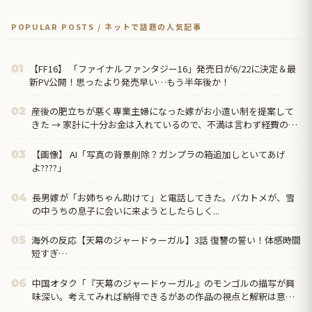
POPULAR POSTS / ネットで話題の人気記事
【FF16】 「ファイナルファンタジー16」発売日が6/22に決定＆最
01
新PV公開！思ったより発売早い…もう半年後か！
産後の肥立ちが悪く専業主婦になった嫁がお小遣い制を提案して
02
きた → 家計に十分お金は入れているので、不満は言わず経費の関
係で小遣い制をやんわり拒否したら…
【画像】 AI「写真の背景削除？ガンプラの箱追加しといてあげ
03
よ????」
長男嫁が「お姉ちゃん助けて」と電話してきた。バカトメが、雪
04
の中うちの息子に会いに来ようとしたらしく...
海外の反応【天幕のジャードゥーガル】3話 復讐の誓い！体感時間
05
短すぎ…
中国オタク「『天幕のジャードゥーガル』のモンゴルの描写が興
06
味深い。考えてみれば納得できるがあの作品の視点と解釈は意外
だった」