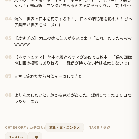
ゃん！」義両親「アンタが赤ちゃんの頃にそっくりよ」夫「うー
ん…」←私の理解や寛容な心が足りないのでしょうか？
海外「世界で日本を死守するぞ！」 日本の消防署を訪れたちびっ
04
子集団が世界をメロメロに
【凄すぎる】 力士の嫁に美人が多い理由→「これ」だったｗｗｗ
05
ｗｗｗｗ
【ネットのデマ】 熊本地震巡るデマがSNSで拡散中…「偽の画像
06
や動画の投稿もあり得る」「確信が持てない時は拡散しないで」
人生に疲れたから台湾を一周してきた
07
よりを戻したいと元嫁から電話があった。離婚してまだ１０日だ
08
っちゅーのｗ
CATEGORY / カテゴリ:
文化・食・エンタメ
TAGS / タグ:
Twitter
日本