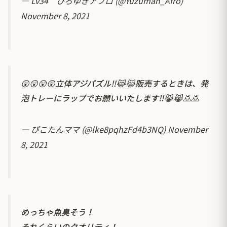
— Lv34 ひろゆきアフロ (@Yuzuman_Afro)
November 8, 2021
😲😲😲😲立体アジパズル‼️😹😹販売するときは、発
泡トレーにラップでお願いいたします‼️😹😹🙇🙇
— ぴこたんママ (@lke8pqhzFd4b3NQ)
November
8, 2021
めっちゃ魚臭そう！
それくらいのクオリティ！