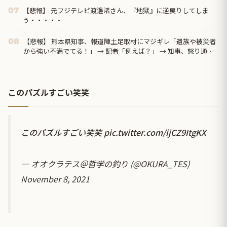
【悲報】 元フジテレビ渡邊渚さん、『地獄』に逆戻りしてしま
07
う・・・・・
【悲報】 熊本県知事、報道陣土足取材にマジギレ「遺族や被災者
08
から強い不満でてる！」 → 記者「例えば？」 → 知事、怒り通り
越して呆れてしまう ………
このパズルすごい笑笑
このパズルすごい笑笑
pic.twitter.com/ijCZ9ItgKX
— オオクラテス＠哲学の釣り (@OKURA_TES)
November 8, 2021