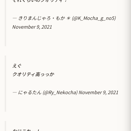
— きりまんじゃろ・もか ＊ (@K_Mocha_g_no5)
November 9, 2021
えぐ
クオリティ高っっか
— にゃるたん (@Ry_Nekocha)
November 9, 2021
なにこれー！