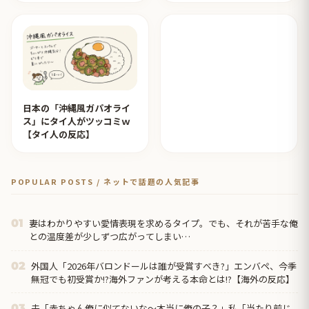
【タイ人の反応】
日本の「沖縄風ガパオライ
ス」にタイ人がツッコミｗ
【タイ人の反応】
POPULAR POSTS / ネットで話題の人気記事
妻はわかりやすい愛情表現を求めるタイプ。でも、それが苦手な俺
01
との温度差が少しずつ広がってしまい…
外国人「2026年バロンドールは誰が受賞すべき?」エンバペ、今季
02
無冠でも初受賞か!?海外ファンが考える本命とは!?【海外の反応】
夫「赤ちゃん俺に似てないな～本当に俺の子？」私「当たり前じ
03