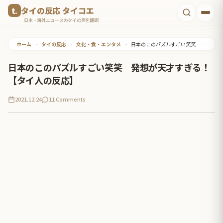
コ
タイの反応 タイコエ
ン
日本・海外ニュースのタイの声を翻訳
テ
ホーム
•
タイの反応
•
文化・食・エンタメ
•
日本のこのパズルすごい笑笑 発想が天才すぎる！【タイ人の反応】
ン
ツ
日本のこのパズルすごい笑笑 発想が天才すぎる！
へ
【タイ人の反応】
ス
2021.12.24
11 Comments
キ
ッ
プ