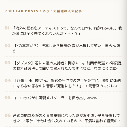
POPULAR POSTS / ネットで話題の人気記事
「海外の超有名アーティストって、なんで日本には訪れるのに、我
01
が国には全く来てくれないんだ・・・？」
【Xの車窓から】 洗車したら最悪の 青が出現して笑い止まらん ほ
02
か
【ダブスタ】逆に立憲の支持者に聞きたい。前回参院選で2年限定
03
の食料品減税って聞いて票入れたんですよねと。なのに今は立憲
反対してるんですよって
【悲報】 玉川徹さん、警官の発泡での包丁男死亡に「絶対に死刑
04
にならない罪なのに警察が死刑にした！」 → 元警官のマジレスが
コチラ → ………
ヨーロッパが中国製メガソーラーを締め出しｗｗｗ
05
産後の肥立ちが悪く専業主婦になった嫁がお小遣い制を提案して
06
きた → 家計に十分お金は入れているので、不満は言わず経費の関
係で小遣い制をやんわり拒否したら…