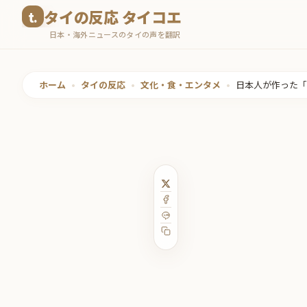
コ
タイの反応 タイコエ
ン
日本・海外ニュースのタイの声を翻訳
テ
ン
ツ
ホーム
•
タイの反応
•
文化・食・エンタメ
•
日本人が作った「
へ
ス
キ
ッ
プ