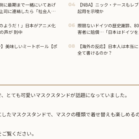
側に最期まで一緒にいてあげ
【NBA】ニック・ナースもレブ
04
上司に連絡したら「社会人と
起用を示唆か
されてしまって…
のようだ！」日本がアニメ化
際限ないドイツの歴史謝罪、8
06
の声が 到中
害者に賠償…「日本はドイツを
ン】美味しいミートボール【ポ
【海外の反応】日本人は本当に
08
全て書けるのか？
で、とても可愛いマスクスタンドが話題になっていました。
にしたマスクスタンドで、マスクの種類で着せ替えも楽しめる
をご覧ください。