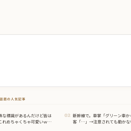
トで話題の人気記事
殊な標識があるんだけど皆は
新幹線で。車掌「グリーン車か
02
これめちゃくちゃ可愛いｗ
客「…」→注意されても動かな
その直後まさかの展開に…