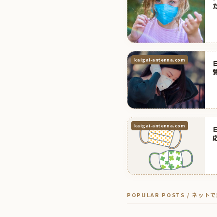
kaigai-antenna.com
kaigai-antenna.com
POPULAR POSTS / ネッ