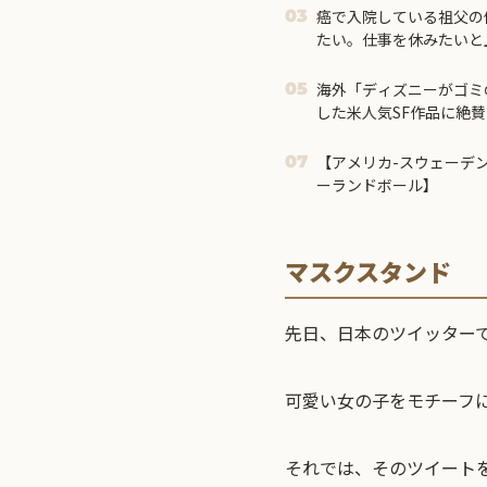
癌で入院している祖父の
03
たい。仕事を休みたいと
して許されない」と却下
海外「ディズニーがゴミ
05
した米人気SF作品に絶賛
【アメリカ-スウェーデ
07
ーランドボール】
マスクスタンド
先日、日本のツイッター
可愛い女の子をモチーフ
それでは、そのツイート