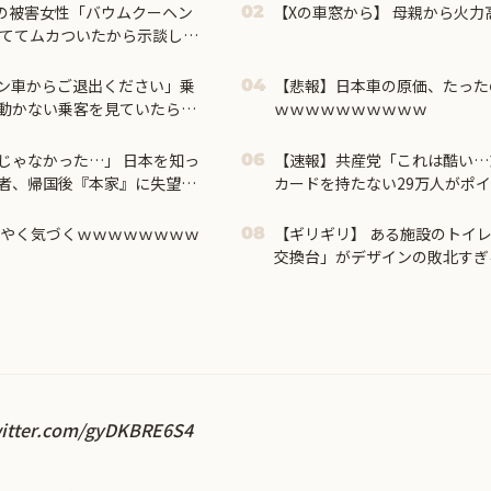
の被害女性「バウムクーヘン
【Xの車窓から】 母親から火力高
02
ブしててムカついたから示談しな
ン車からご退出ください」乗
【悲報】日本車の原価、たったの
04
動かない乗客を見ていたら、
ｗｗｗｗｗｗｗｗｗｗ
…
じゃなかった…」 日本を知っ
【速報】共産党「これは酷い…
06
者、帰国後『本家』に失望す
カードを持たない29万人がポ
された」
うやく気づくｗｗｗｗｗｗｗｗ
【ギリギリ】 ある施設のトイ
08
交換台」がデザインの敗北すぎる
witter.com/gyDKBRE6S4