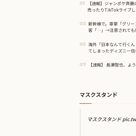
【速報】ジャンポケ斉藤
01
売ったりTikTokライ
かった」
新幹線で。車掌「グリー
03
客「…」→注意されても
その直後まさかの展開に
海外「日本なんて行くん
05
てしまったディズニー信
る事態に
【速報】 長瀬智也、よ
07
マスクスタンド
マスクスタンド
pic.t