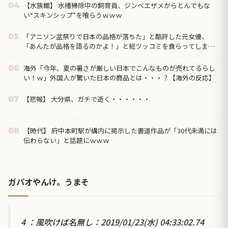
【水族館】 水槽掃除中の飼育員、ジンベエザメからとんでもな
04
い“スキンシップ”を喰らうｗｗｗ
「アニソン盆祭りで日本の品格が落ちた」と酷評した元女優、
05
「あんたが品格を語るのかよ！」と総ツッコミを食らってしま
い……
海外「今年、夏の暑さが厳しい日本でこんなものが売れてるらし
06
い！ｗ」外国人が驚いた日本の商品とは・・・？【海外の反応】
【悲報】 大分県、ガチで逝く・・・・・・
07
【時代】 府中本町駅が構内に掲示した書道作品が「30代未満には
08
伝わらない」と話題にｗｗｗ
ガパオやんけ。うまそ
4 ：風吹けば名無し：2019/01/23(水) 04:33:02.74