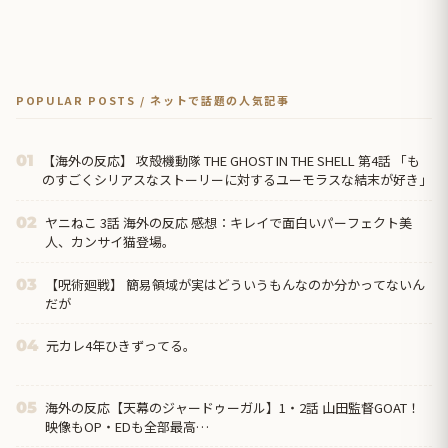
POPULAR POSTS / ネットで話題の人気記事
【海外の反応】 攻殻機動隊 THE GHOST IN THE SHELL 第4話 「も
01
のすごくシリアスなストーリーに対するユーモラスな結末が好き」
ヤニねこ 3話 海外の反応 感想：キレイで面白いパーフェクト美
02
人、カンサイ猫登場。
【呪術廻戦】 簡易領域が実はどういうもんなのか分かってないん
03
だが
元カレ4年ひきずってる。
04
海外の反応【天幕のジャードゥーガル】1・2話 山田監督GOAT！
05
映像もOP・EDも全部最高…