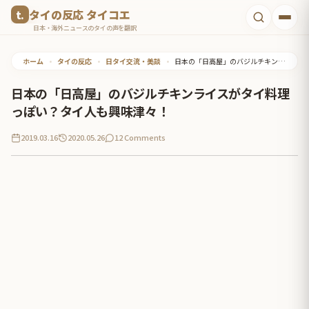
コ
タイの反応 タイコエ
ン
日本・海外ニュースのタイの声を翻訳
テ
ホーム
•
タイの反応
•
日タイ交流・美談
•
日本の「日高屋」のバジルチキンライスがタイ料理っぽい？タイ人も興味津々！
ン
ツ
日本の「日高屋」のバジルチキンライスがタイ料理
へ
っぽい？タイ人も興味津々！
ス
2019.03.16
2020.05.26
12 Comments
キ
ッ
プ