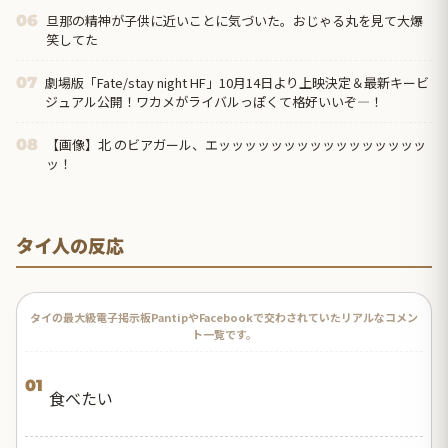
旦那の精神が子供に近いことに気づいた。おじゃる丸を見て大爆
06
笑してた
劇場版「Fate/stay night HF」10月14日より上映決定＆最新キービ
07
ジュアル公開！ワカメがライバルっぽくて格好いいぞ―！
【画像】北 のビアガール、エッッッッッッッッッッッッッッッッ
08
ッ！
タイ人の反応
タイの最大級電子掲示板PantipやFacebookで交わされていたリアルなコメン
ト一覧です。
01
食べたい