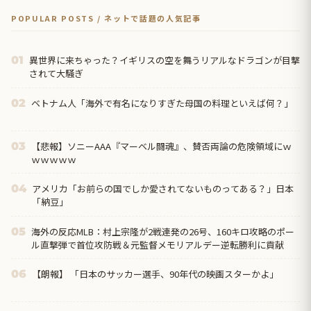
POPULAR POSTS / ネットで話題の人気記事
異世界に来ちゃった？イギリスの空を舞うリアルなドラゴンが目撃
01
されて大騒ぎ
ベトナム人「海外で有名になりすぎた母国の料理といえば何？」
02
【悲報】ソニーAAA『マーベル闘魂』、賛否両論の危険領域にｗ
03
ｗｗｗｗｗ
アメリカ「お前らの国でしか愛されてないものってある？」日本
04
「納豆」
海外の反応MLB：村上宗隆が2戦連発の26号、160キロ攻略のポー
05
ル直撃弾で首位攻防戦＆元監督メモリアルデー逆転勝利に貢献
【朗報】 「日本のサッカー選手、90年代の映画スターかよ」
06