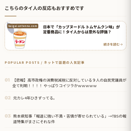
こちらのタイ人の反応もおすすめです
日本で「カップヌードル トムヤムクン味」が
kaigai-antenna.com
定番商品に！タイ人からは意外な評価？
続きを読む
POPULAR POSTS / ネットで話題の人気記事
【悲報】高市政権の消費税減税に反対している９人の自民党議員が
01
全て判明！！！！ やっぱりコイツラかｗｗｗｗｗ
元カレ4年ひきずってる。
02
熊本県知事「報道に強い不満・苦情が寄せられている」→TBSの報
03
道特集がまさにそれな件