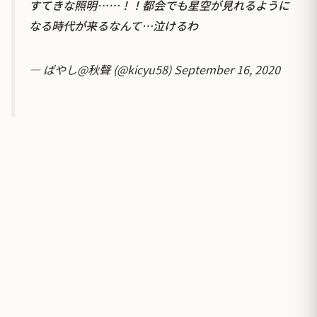
すてきな照明……！！都会でも星空が見れるように
なる時代が来るなんて…泣けるわ
— ばやし@秋聲 (@kicyu58)
September 16, 2020