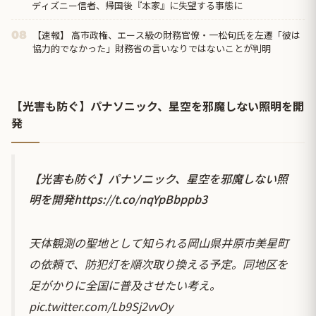
ディズニー信者、帰国後『本家』に失望する事態に
【速報】 高市政権、エース級の財務官僚・一松旬氏を左遷「彼は
08
協力的でなかった」財務省の言いなりではないことが判明
【光害も防ぐ】パナソニック、星空を邪魔しない照明を開
発
【光害も防ぐ】パナソニック、星空を邪魔しない照
明を開発
https://t.co/nqYpBbppb3
天体観測の聖地として知られる岡山県井原市美星町
の依頼で、防犯灯を順次取り換える予定。同地区を
足がかりに全国に普及させたい考え。
pic.twitter.com/Lb9Sj2vvOy