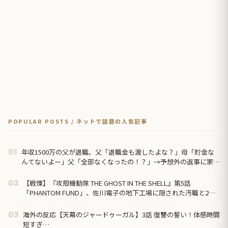
POPULAR POSTS / ネットで話題の人気記事
年収1500万の父が退職。父「退職金も渡したよな？」母「貯金な
01
んてないよー」父「全部なくなったの！？」→予想外の返事に家族
騒然となり…
【戦慄】『攻殻機動隊 THE GHOST IN THE SHELL』第5話
02
「PHANTOM FUND」、佐川電子の地下工場に隠された汚職と2週
連続の“英雄の裏切り”に海外絶句「守るのは国民であって、自分
の懐じゃないんだよ」
海外の反応【天幕のジャードゥーガル】3話 復讐の誓い！体感時間
03
短すぎ…