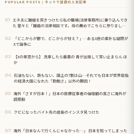
POPULAR POSTS / ネットで話題の人気記事
エネ夫に離婚を突きつけたら私の職場(法律事務所)に乗り込んでき
01
た 堂々と「離婚の法律相談です。母の薦めでこちらに参りまし
た」と言っているが、この事務所は…
「どこからが鬱で、どこからが甘え？」…あるX民の素朴な疑問が
02
Xで論争に
【Xの車窓から】 洗車したら最悪の 青が出現して笑い止まらん ほ
03
か
石油もない、鉄もない、国土の7割は山…それでも日本が世界屈指
04
の経済大国になれた「勤勉さ」以外の勝因！
海外「さすが日本！」日本の医療従事者の倫理観の高さに海外が
05
超感動
クビになったバイト先の店長のインスタ見つけた
06
海外「日本なんて行くんじゃなかった…」 日本を知ってしまった
07