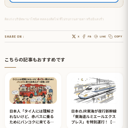
คิดเก่ง บริษัทพานาโซนิค ทดลองติดไฟ ที่ไม่รบกวนสายตา หรือมีแสงรั่ว
SHARE ON :
X
FB
LINE
COPY
こちらの記事もおすすめです
日本人「タイ人には理解さ
日本のJR東海が夜行新幹線
れないけど、赤バスに乗る
「東海道ルミエールエクス
ためにバンコクに来てる日
プレス」を特別運行！【タ
本人が一定数います」【タ
イ人の反応】