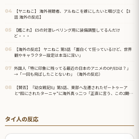
【ヤニねこ】 海外視聴者、アルねこを嫁にしたいと咽び泣く【3
04
話 海外の反応】
【艦これ】 E5の対潜レベリング用に装備調整してるんだけ
05
ど・・・
【海外の反応】 ヤニねこ 第5話 「面白くて狂っているけど、世界
06
観やキャラクター設定は本当に深い」
外国人「特に印象に残ってる最近の日本のアニメのOP/EDは？」
07
→「一回も飛ばしたことないわ」（海外の反応）
【賛否】『幼女戦記Ⅱ』第5話、東部へ左遷されたゼートゥーア
08
と“囮にされたターニャ”に海外真っ二つ「正直に言う、この2期は
1期ほど好きじゃない」ラストでヴァイス被弾
タイ人の反応