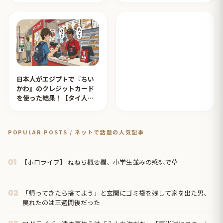
イ人の反応】
日本人がエジプトで『ちい
かわ』のクレジットカード
を使った結果！【タイ人の
反応】
POPULAR POSTS / ネットで話題の人気記事
【ホロライブ】 ねねち概要欄、小学生並みの感想で草
01
「帰ってきたら捨てよう」と玄関にゴミ袋を残して家を出た男、
02
戻れたのは三週間後だった