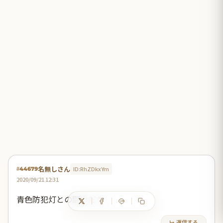
名無しさん
ID:RhZDkxYm
#44679
2020/09/21 12:31
青色防犯灯との闘いだな
↳ 返信する