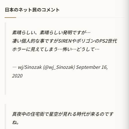
日本のネット民のコメント
素晴らしい、素晴らしい発明ですが…
凄い個人的な事ですがSIRENやポリゴンのPS2世代
ホラーに見えてしまう…怖い…どうして…
— wj/Sinozak (@wj_Sinozak)
September 16,
2020
真夜中の住宅街で星空が見れる時代が来るのです
ね。