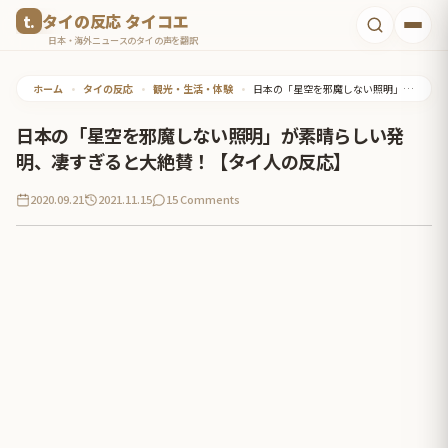
コ
タイの反応 タイコエ
ン
日本・海外ニュースのタイの声を翻訳
テ
ホーム
•
タイの反応
•
観光・生活・体験
•
日本の「星空を邪魔しない照明」が素晴らしい発明、凄すぎると大絶賛！【タイ人の反応】
ン
ツ
日本の「星空を邪魔しない照明」が素晴らしい発
へ
明、凄すぎると大絶賛！【タイ人の反応】
ス
2020.09.21
2021.11.15
15 Comments
キ
ッ
プ