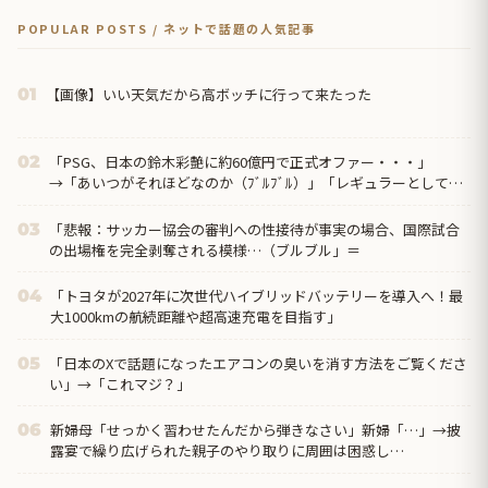
POPULAR POSTS / ネットで話題の人気記事
【画像】いい天気だから高ボッチに行って来たった
01
「PSG、日本の鈴木彩艶に約60億円で正式オファー・・・」
02
→「あいつがそれほどなのか（ﾌﾞﾙﾌﾞﾙ）」「レギュラーとして出
れるとは思わないけど、それでもやっぱり羨ましいね」
「悲報：サッカー協会の審判への性接待が事実の場合、国際試合
03
の出場権を完全剥奪される模様…（ブルブル」＝
「トヨタが2027年に次世代ハイブリッドバッテリーを導入へ！最
04
大1000kmの航続距離や超高速充電を目指す」
「日本のXで話題になったエアコンの臭いを消す方法をご覧くださ
05
い」→「これマジ？」
新婦母「せっかく習わせたんだから弾きなさい」新婦「…」→披
06
露宴で繰り広げられた親子のやり取りに周囲は困惑し…