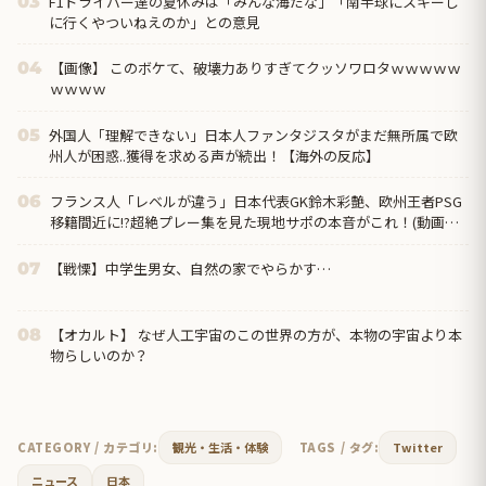
F1ドライバー達の夏休みは「みんな海だな」「南半球にスキーし
03
に行くやついねえのか」との意見
【画像】 このボケて、破壊力ありすぎてクッソワロタｗｗｗｗｗ
04
ｗｗｗｗ
外国人「理解できない」日本人ファンタジスタがまだ無所属で欧
05
州人が困惑..獲得を求める声が続出！【海外の反応】
フランス人「レベルが違う」日本代表GK鈴木彩艶、欧州王者PSG
06
移籍間近に!?超絶プレー集を見た現地サポの本音がこれ！(動画あ
り)【海外の反応】
【戦慄】中学生男女、自然の家でやらかす…
07
【オカルト】 なぜ人工宇宙のこの世界の方が、本物の宇宙より本
08
物らしいのか？
CATEGORY / カテゴリ:
観光・生活・体験
TAGS / タグ:
Twitter
ニュース
日本