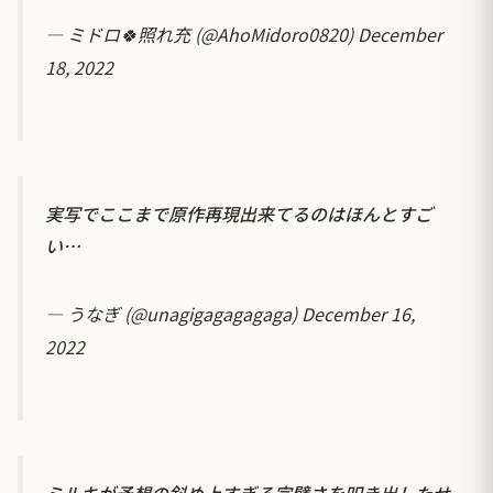
— ミドロ🍀照れ充 (@AhoMidoro0820)
December
18, 2022
実写でここまで原作再現出来てるのはほんとすご
い…
— うなぎ (@unagigagagagaga)
December 16,
2022
ミルキが予想の斜め上すぎる完璧さを叩き出したせ