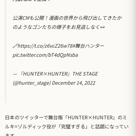
公演CMも公開！漫画の世界から飛び出してきたか
のようなゴンたちの様子をお見逃しなく👀
🔗
https://t.co/z6vcZ26w78
#舞台ハンター
pic.twitter.com/bT4dQpNsba
— 『HUNTER×HUNTER』THE STAGE
(@hunter_stage)
December 14, 2022
日本のツイッターで舞台版「HUNTER×HUNTER」のミ
ルキ=ゾルディック役が「完璧すぎる」と話題になってい
ます。