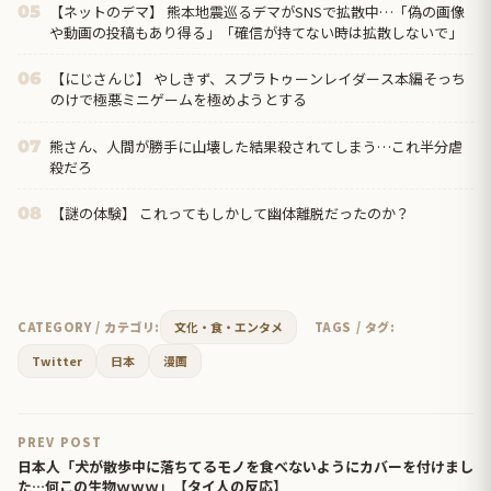
【ネットのデマ】 熊本地震巡るデマがSNSで拡散中…「偽の画像
05
や動画の投稿もあり得る」「確信が持てない時は拡散しないで」
【にじさんじ】 やしきず、スプラトゥーンレイダース本編そっち
06
のけで極悪ミニゲームを極めようとする
熊さん、人間が勝手に山壊した結果殺されてしまう…これ半分虐
07
殺だろ
【謎の体験】 これってもしかして幽体離脱だったのか？
08
CATEGORY / カテゴリ:
文化・食・エンタメ
TAGS / タグ:
Twitter
日本
漫画
PREV POST
日本人「犬が散歩中に落ちてるモノを食べないようにカバーを付けまし
た…何この生物ｗｗｗ」【タイ人の反応】