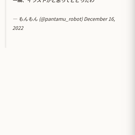
— もんもん (@pantamu_robot)
December 16,
2022