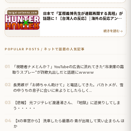
日本で「冨樫義博先生が連載再開する真相」が
kaigai-antenna.com
話題に！【台湾人の反応】 | 海外の反応アンテ
ナ
続きを読む
POPULAR POSTS / ネットで話題の人気記事
「視聴者ナメとんか？」YouTubeの広告に流れてきた“冷凍庫の霜
01
取りスプレー”が詐欺丸出しだと話題にｗｗｗｗ
長男嫁が「お姉ちゃん助けて」と電話してきた。バカトメが、雪
02
の中うちの息子に会いに来ようとしたらしく...
【悲報】 元フジテレビ渡邊渚さん、『地獄』に逆戻りしてしま
03
う・・・・・
【Xの車窓から】 洗車したら最悪の 青が出現して笑い止まらん ほ
04
か