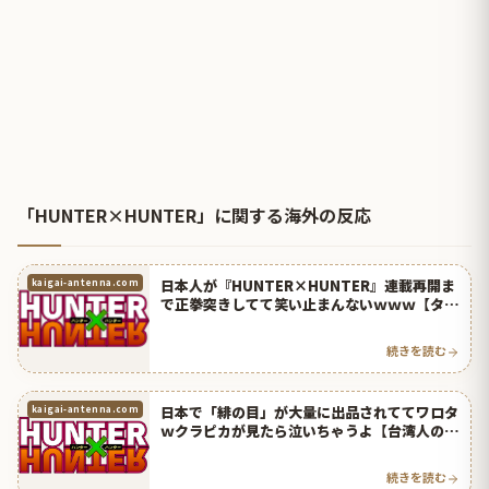
「HUNTER×HUNTER」に関する海外の反応
日本人が『HUNTER×HUNTER』連載再開ま
kaigai-antenna.com
で正拳突きしてて笑い止まんないｗｗｗ【タイ
人の反応】
続きを読む
日本で「緋の目」が大量に出品されててワロタ
kaigai-antenna.com
ｗクラピカが見たら泣いちゃうよ【台湾人の反
応】 | 海外の反応アンテナ
続きを読む