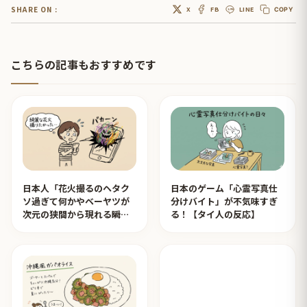
SHARE ON :
X
FB
LINE
COPY
こちらの記事もおすすめです
日本人「花火撮るのヘタク
日本のゲーム「心霊写真仕
ソ過ぎて何かやベーヤツが
分けバイト」が不気味すぎ
次元の狭間から現れる瞬間
る！【タイ人の反応】
みたいのが撮れた」ｗｗｗ
【タイ人の反応】