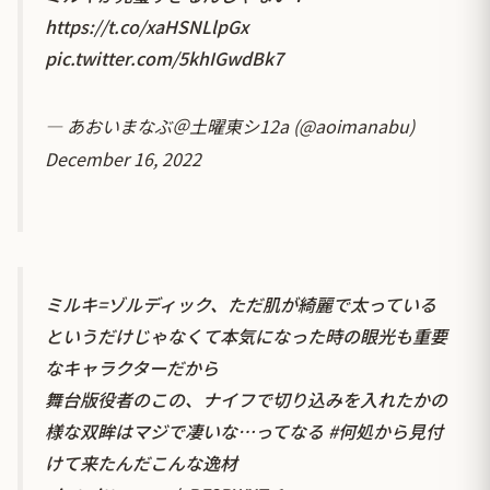
https://t.co/xaHSNLlpGx
pic.twitter.com/5khIGwdBk7
— あおいまなぶ＠土曜東シ12a (@aoimanabu)
December 16, 2022
ミルキ=ゾルディック、ただ肌が綺麗で太っている
というだけじゃなくて本気になった時の眼光も重要
なキャラクターだから
舞台版役者のこの、ナイフで切り込みを入れたかの
様な双眸はマジで凄いな…ってなる
#何処から見付
けて来たんだこんな逸材