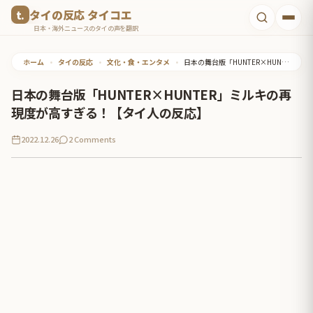
コ
タイの反応 タイコエ
ン
日本・海外ニュースのタイの声を翻訳
テ
ホーム
•
タイの反応
•
文化・食・エンタメ
•
日本の舞台版「HUNTER×HUNTER」ミルキの再現度が高すぎる！【タイ人の反応】
ン
ツ
日本の舞台版「HUNTER×HUNTER」ミルキの再
へ
現度が高すぎる！【タイ人の反応】
ス
2022.12.26
2 Comments
キ
ッ
プ