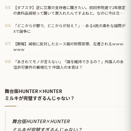
【ダブスタ】逆に立憲の支持者に聞きたい。前回参院選で2年限定
05
の食料品減税って聞いて票入れたんですよねと。なのに今は立憲
反対してるんですよって
「どこからが鬱で、どこからが甘え？」…あるX民の素朴な疑問が
06
Xで論争に
【朗報】減税に反対したエース級の財務官僚、左遷されるｗｗｗ
07
ｗｗｗ
「あきれてモノが言えない」「国を維持できるの？」外国人の永
08
住許可要件の厳格化で 中国人の本音は？
舞台版HUNTER×HUNTER
ミルキが完璧すぎるんじゃない？
舞台版HUNTER×HUNTER
ミルキが完璧すぎるんじゃない？