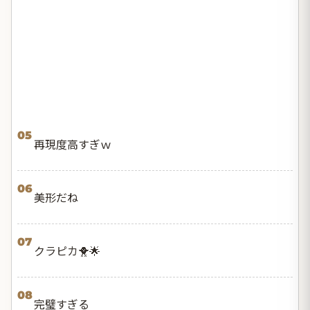
05
再現度高すぎｗ
06
美形だね
07
クラピカ🐥🌟
08
完璧すぎる