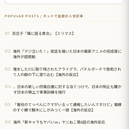
POPULAR POSTS / ネットで話題の人気記事
百合子「隣に座る貴女」【ミリマス】
01
海外「マジ泣いた！」実話を描いた日本の最新アニメの完成度に
02
海外が超感動
増水した川に取り残されたアライグマ、パドルボードで救助され
03
て人の脚の下に潜り込む【海外の反応】
、日本の新しい防衛白書に対する当てつけで、日本の制止も聞か
04
ず日本の領土で軍事訓練を強行
「電柱のてっぺんにクマがいるって通報したいんですけど」電線
05
のすぐ横で腕木にしがみつく一頭【海外の反応】
海外「新キャラもヤバいｗ」ヤニねこ第6話の海外反応
06