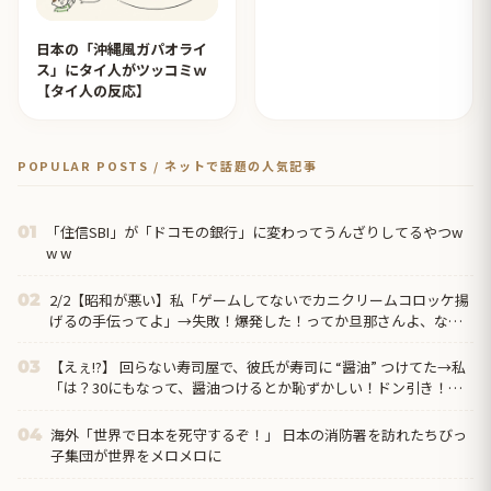
日本の「沖縄風ガパオライ
ス」にタイ人がツッコミｗ
【タイ人の反応】
POPULAR POSTS / ネットで話題の人気記事
「住信SBI」が「ドコモの銀行」に変わってうんざりしてるやつw
01
w w
2/2【昭和が悪い】私「ゲームしてないでカニクリームコロッケ揚
02
げるの手伝ってよ」→失敗！爆発した！ってか旦那さんよ、なん
で文句言うわけ？→離婚の危機…クリームコロッケが憎い…
【えぇ!?】 回らない寿司屋で、彼氏が寿司に “醤油” つけてた→私
03
「は？30にもなって、醤油つけるとか恥ずかしい！ドン引き！低
レベル!! 回転寿司しか行ったことない人はこれだから…」
海外「世界で日本を死守するぞ！」 日本の消防署を訪れたちびっ
04
子集団が世界をメロメロに