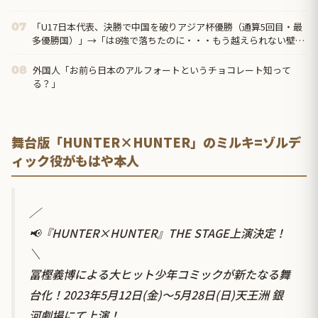
「U17日本代表、決勝で中国を破りアジア杯優勝（通算5回目・最
07
多優勝国）」→「は8強で落ちたのに・・・もう越えられない壁に
なってしまったね」「は監督の問題が大きい」「日本はもうどん
なに精神勝利したところで超えられない壁である」
外国人「お前ら日本のアルフォートというチョコレート知って
08
る？」
舞台版「HUNTER×HUNTER」のミルキ=ゾルデ
ィック役がもはや本人
／
📢『HUNTER×HUNTER』THE STAGE上演決定！
＼
冨樫義博による大ヒット少年コミックが新たなる舞
台化！2023年5月12日(金)～5月28日(日)天王洲 銀
河劇場にて上演！