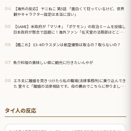
き」
【海外の反応】 ヤニねこ 第5話 「面白くて狂っているけど、世界
04
観やキャラクター設定は本当に深い」
【GAME】米政府が「マリオ」「ポケモン」の政治ミームを投稿し
05
日本政府が懸念で話題に！海外ファン「任天堂の法務部はどこ行
ったんだ？」
【艦これ】 E3-4のラスダンは航空優勢は取るの？取らないの？
06
魚介料理の美味しい県に観光に行きたいんやが
07
エネ夫に離婚を突きつけたら私の職場(法律事務所)に乗り込んでき
08
た 堂々と「離婚の法律相談です。母の薦めでこちらに参りまし
た」と言っているが、...
タイ人の反応