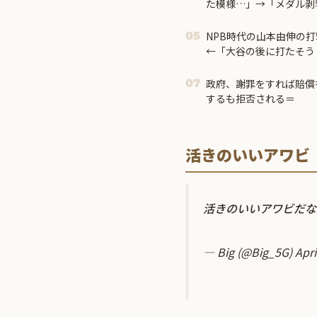
た模様…」→「メダル剥
＝
NPB時代の山本由伸の打
05
←「大谷の後に打たそう
政府、謝罪をすれば賠償
07
するも拒否される＝
活きのいいアワビ
活きのいいアワビだ
— Big (@Big_5G)
Apri