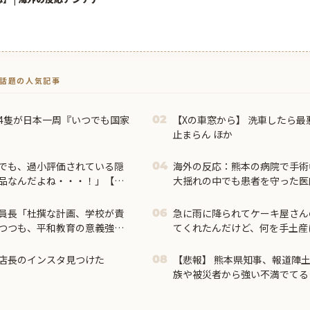
トで話題の人気記事
艦4隻が日本一周『いつでも国家
【Xの車窓から】 洗車したら最
02
止まらん ほか
でも、過小評価されている隠
海外の反応：熊本の病院で手術
04
品なんだよね・・・！」【海
大揺れの中でも患者を守った医
外大絶賛
員長「杜撰な計画、学校が責
急に雨に降られてケーキ屋さん
06
つつも、平和教育の意義強調
てくれたんだけど、何を手土産
てバランス良い」
分からなくて結局手ぶらで返し
店長のインスタ見つけた
【悲報】 熊本県知事、報道陣
08
族や被災者から強い不満でてる！
ば？」 → 知事、怒り通り越し