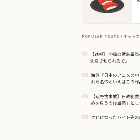
POPULAR POSTS / ネッ
【速報】 中露の武装軍
01
沈没させられるぞ』
海外「日本のアニメの中
03
れた名作といえばこの作
外の反応】
【辺野古事故】日教組委
05
めを負うのは当然」とし
「うちの運動方針は極め
クビになったバイト先の
07