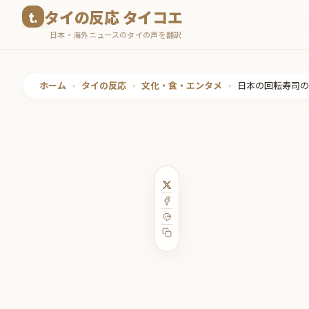
コ
タイの反応 タイコエ
ン
日本・海外ニュースのタイの声を翻訳
テ
ン
ツ
ホーム
•
タイの反応
•
文化・食・エンタメ
•
日本の回転寿司の
へ
ス
キ
ッ
プ