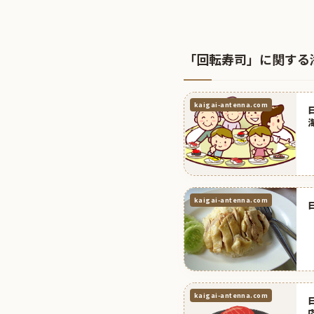
「回転寿司」に関する
kaigai-antenna.com
kaigai-antenna.com
kaigai-antenna.com