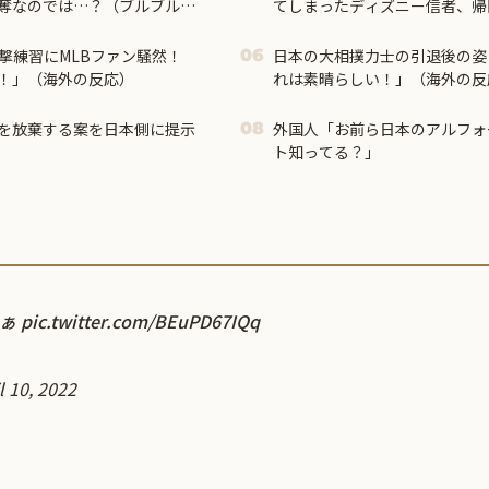
奪なのでは…？（ブルブル」
てしまったディズニー信者、帰
る事態に
撃練習にMLBファン騒然！
日本の大相撲力士の引退後の姿
06
！」（海外の反応）
れは素晴らしい！」（海外の反
を放棄する案を日本側に提示
外国人「お前ら日本のアルフォ
08
ト知ってる？」
なぁ
pic.twitter.com/BEuPD67IQq
l 10, 2022