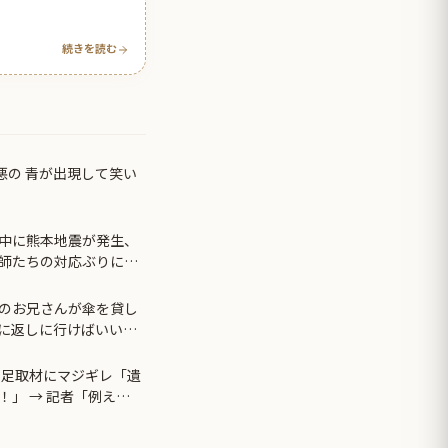
続きを読む
悪の 青が出現して笑い
中に熊本地震が発生、
師たちの対応ぶりに海
のお兄さんが傘を貸し
に返しに行けばいいか
に行ったのだが…
土足取材にマジギレ「遺
」 → 記者「例え
て呆れてしまう ………