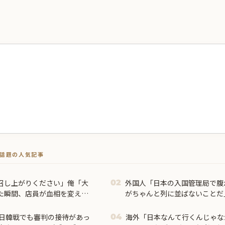
トで話題の人気記事
召し上がりください」俺「大
外国人「日本の入国管理局で腹
02
た瞬間、店員が血相を変えて
がちゃんと列に並ばないことだ
日韓戦でも審判の接待があっ
海外「日本なんて行くんじゃな
04