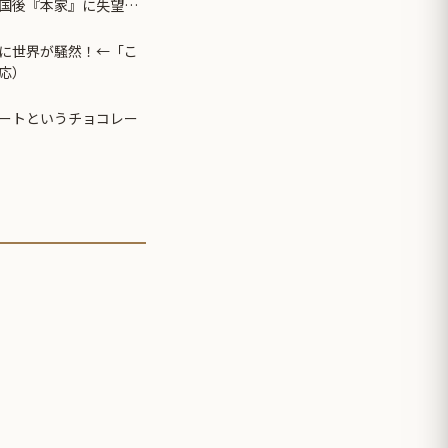
国後『本家』に失望す
に世界が騒然！←「こ
応）
ートというチョコレー