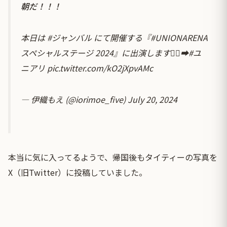
朝だ！！！
本日は
#ジャンバル
にて開催する『
#UNIONARENA
スペシャルステージ 2024』に出演します🏃‍♂️‍➡️
#ユ
ニアリ
pic.twitter.com/kO2jXpvAMc
— 伊織もえ (@iorimoe_five)
July 20, 2024
本当に気に入ってるようで、帰国後もタイティーの写真を
X（旧Twitter）に投稿していました。