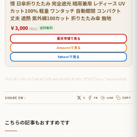
憶 日傘折りたたみ 完全遮光 晴雨兼用 レディース UV
カット100% 軽量 ワンタッチ 自動開閉 コンパクト
丈夫 遮熱 紫外線100カット 折りたたみ傘 無地
￥3,000
送料無料
(税込)
楽天市場で見る
Amazonで見る
Yahoo!で見る
เรียกได้ว่าโดน ชาไทย ตกไปอีกคนแล้วครับ สำหรับ “อิโอริ โมเอะ” คอสเพลย์เยอร์และนางแบบกราเวียร์คนดังชาวญี่ปุ่น
SHARE ON :
X
FB
LINE
COPY
こちらの記事もおすすめです