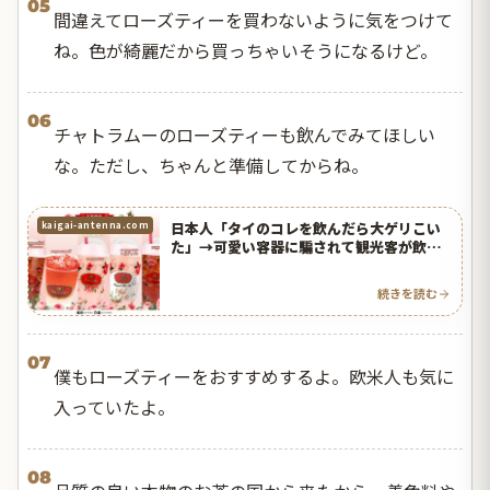
05
間違えてローズティーを買わないように気をつけて
ね。色が綺麗だから買っちゃいそうになるけど。
06
チャトラムーのローズティーも飲んでみてほしい
な。ただし、ちゃんと準備してからね。
日本人「タイのコレを飲んだら大ゲリこい
kaigai-antenna.com
た」→可愛い容器に騙されて観光客が飲ん
だらエライ目に遭う！【タイ人の反応】
続きを読む
07
僕もローズティーをおすすめするよ。欧米人も気に
入っていたよ。
08