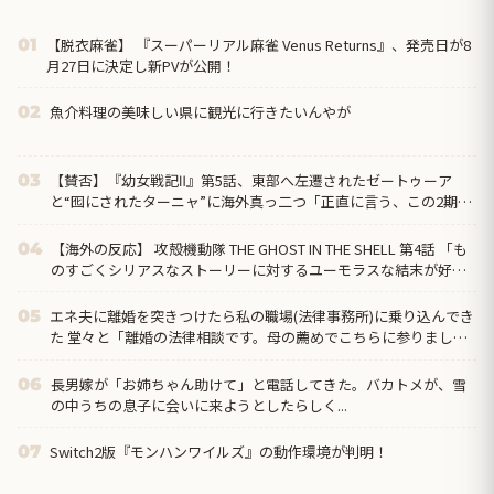
【脱衣麻雀】 『スーパーリアル麻雀 Venus Returns』、発売日が8
01
月27日に決定し新PVが公開！
魚介料理の美味しい県に観光に行きたいんやが
02
【賛否】『幼女戦記Ⅱ』第5話、東部へ左遷されたゼートゥーア
03
と“囮にされたターニャ”に海外真っ二つ「正直に言う、この2期は
1期ほど好きじゃない」ラストでヴァイス被弾
【海外の反応】 攻殻機動隊 THE GHOST IN THE SHELL 第4話 「も
04
のすごくシリアスなストーリーに対するユーモラスな結末が好
き」
エネ夫に離婚を突きつけたら私の職場(法律事務所)に乗り込んでき
05
た 堂々と「離婚の法律相談です。母の薦めでこちらに参りまし
た」と言っているが、...
長男嫁が「お姉ちゃん助けて」と電話してきた。バカトメが、雪
06
の中うちの息子に会いに来ようとしたらしく...
Switch2版『モンハンワイルズ』の動作環境が判明！
07