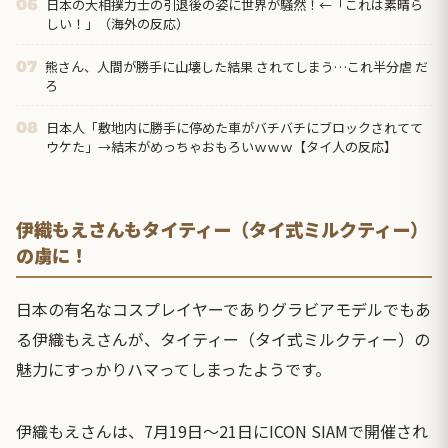
日本の大相撲力士の引退後の姿に世界が騒然！←「これは素晴ら
06
しい！」（海外の反応）
熊さん、人間が勝手に山壊した結果 されてしまう…これ半分虐 だ
07
ろ
日本人「敷地内に勝手に停めた車がバチバチにブロックされてて
08
ウケた」→結末がめっちゃおもろいｗｗｗ【タイ人の反応】
伊織もえさんもタイティー（タイ式ミルクティー）
の虜に！
日本の有名なコスプレイヤーでありグラビアモデルでもあ
る伊織もえさんが、タイティー（タイ式ミルクティー）の
魅力にすっかりハマってしまったようです。
伊織もえさんは、7月19日～21日にICON SIAMで開催され