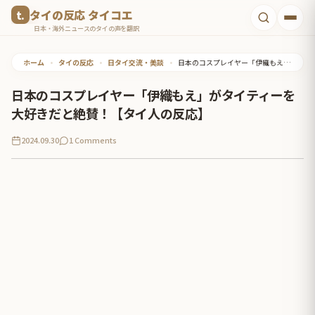
コ
タイの反応 タイコエ
ン
日本・海外ニュースのタイの声を翻訳
テ
ホーム
•
タイの反応
•
日タイ交流・美談
•
日本のコスプレイヤー「伊織もえ」がタイティーを大好きだと絶賛！【タイ人の反応】
ン
ツ
日本のコスプレイヤー「伊織もえ」がタイティーを
へ
大好きだと絶賛！【タイ人の反応】
ス
2024.09.30
1 Comments
キ
ッ
プ