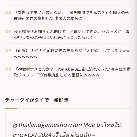
「あきれてモノが言えない」「国を維持できるの？」外国人の永
05
住許可要件の厳格化で 中国人の本音は？
長男嫁が「お姉ちゃん助けて」と電話してきた。バカトメが、雪
06
の中うちの息子に会いに来ようとしたらしく...
【正論】 ナイナイ岡村に世の夫たちが『大共感』してしまうｗｗ
07
ｗｗｗｗｗｗ
「視聴者ナメとんか？」YouTubeの広告に流れてきた“冷凍庫の霜
08
取りスプレー”が詐欺丸出しだと話題にｗｗｗｗ
チャータイがタイで一番好き
@thailandgameshow
Iori Moe มาไทยใน
งาน
#CAF2024
♬ เสียงต้นฉบับ –