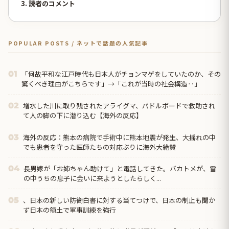
3. 読者のコメント
POPULAR POSTS / ネットで話題の人気記事
「何故平和な江戸時代も日本人がチョンマゲをしていたのか、その
01
驚くべき理由がこちらです」→「これが当時の社会構造‥」
増水した川に取り残されたアライグマ、パドルボードで救助され
02
て人の脚の下に潜り込む【海外の反応】
海外の反応：熊本の病院で手術中に熊本地震が発生、大揺れの中
03
でも患者を守った医師たちの対応ぶりに海外大絶賛
長男嫁が「お姉ちゃん助けて」と電話してきた。バカトメが、雪
04
の中うちの息子に会いに来ようとしたらしく...
、日本の新しい防衛白書に対する当てつけで、日本の制止も聞か
05
ず日本の領土で軍事訓練を強行