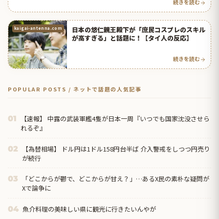
続きを読む
日本の悠仁親王殿下が「庶民コスプレのスキル
kaigai-antenna.com
が高すぎる」と話題に！【タイ人の反応】
続きを読む
POPULAR POSTS / ネットで話題の人気記事
【速報】 中露の武装軍艦4隻が日本一周『いつでも国家沈没させら
01
れるぞ』
【為替相場】 ドル円は1ドル158円台半ば 介入警戒をしつつ円売り
02
が続行
「どこからが鬱で、どこからが甘え？」…あるX民の素朴な疑問が
03
Xで論争に
魚介料理の美味しい県に観光に行きたいんやが
04