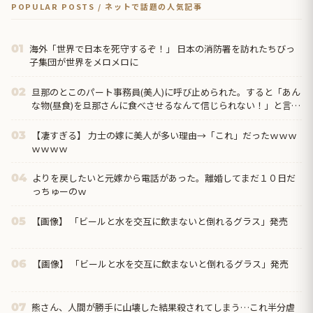
POPULAR POSTS / ネットで話題の人気記事
海外「世界で日本を死守するぞ！」 日本の消防署を訪れたちびっ
01
子集団が世界をメロメロに
旦那のとこのパート事務員(美人)に呼び止められた。すると「あん
02
な物(昼食)を旦那さんに食べさせるなんて信じられない！」と言い
出し...
【凄すぎる】 力士の嫁に美人が多い理由→「これ」だったｗｗｗ
03
ｗｗｗｗ
よりを戻したいと元嫁から電話があった。離婚してまだ１０日だ
04
っちゅーのｗ
【画像】 「ビールと水を交互に飲まないと倒れるグラス」発売
05
【画像】 「ビールと水を交互に飲まないと倒れるグラス」発売
06
熊さん、人間が勝手に山壊した結果殺されてしまう…これ半分虐
07