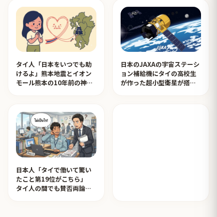
タイ人「日本をいつでも助
日本のJAXAの宇宙ステーシ
けるよ」熊本地震とイオン
ョン補給機にタイの高校生
モール熊本の10年前の神対
が作った超小型衛星が搭載
応を見たタイ人の反応
されタイ人が感動！【タイ
人の反応】
日本人「タイで働いて驚い
たこと第19位がこちら」
タイ人の間でも賛否両論
【タイ人の反応】