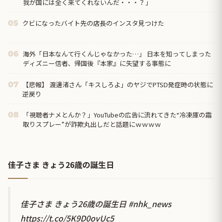
我が国には全く来てくれないんだ・・・？」
クビになったバイト先の店長のインスタ見つけた
05
海外「日本なんて行くんじゃなかった…」 日本を知ってしまった
06
ディズニー信者、帰国後『本家』に失望する事態に
【悲報】 渡邊渚さん「キスしろよ」のヤジでPTSD発症時の状態に
07
逆戻り
「視聴者ナメとんか？」YouTubeの広告に流れてきた“冷凍庫の霜
08
取りスプレー”が詐欺丸出しだと話題にｗｗｗｗ
佳子さま きょう26歳の誕生日
佳子さま きょう26歳の誕生日
#nhk_news
https://t.co/5K9D0ovUc5