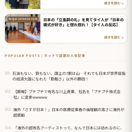
続きを読む
日本の「立皇嗣の礼」を見てタイ人が「日本の
kaigai-antenna.com
儀式が好き」と惚れ惚れ！【タイ人の反応】
続きを読む
POPULAR POSTS / ネットで話題の人気記事
石油もない、鉄もない、国土の7割は山…それでも日本が世界屈指
01
の経済大国になれた「勤勉さ」以外の勝因！
【朗報】プチプチで有名な川上産業、社名を「プチプチ株式会
02
社」に変更wwwww
海外「さすが日本！」日本の医療従事者の倫理観の高さに海外が
03
超感動
「海外の超有名アーティストって、なんで日本には訪れるのに、
04