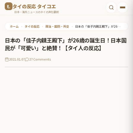
コ
タイの反応 タイコエ
ン
日本・海外ニュースのタイの声を翻訳
テ
ホーム
•
タイの反応
•
政治・国防・外交
•
日本の「佳子内親王殿下」が26歳の誕生日！日本国民が「可愛い」と絶賛！【タイ人の反応】
ン
ツ
日本の「佳子内親王殿下」が26歳の誕生日！日本国
へ
民が「可愛い」と絶賛！【タイ人の反応】
ス
2021.01.07
27 Comments
キ
ッ
プ