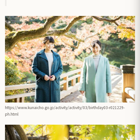
https://www.kunaicho.go.jp/activity/activity/03/birthday03-r021229-
ph.html