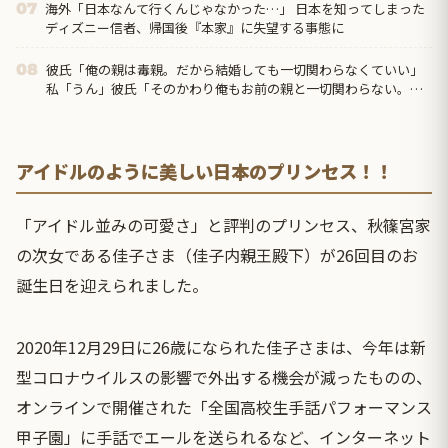
海外「日本なんて行くんじゃなかった…」 日本を知ってしまった
07
ディズニー信者、帰国後『本家』に失望する事態に
彼氏「俺の親は毒親。だから結婚しても一切関わらなくていい」
08
私「うん」彼氏「そのかわり俺もお前の親と一切関わらない。結
婚の挨拶にも行かない」私「えっ」
アイドルのように美しい日本のプリンセス！！
「アイドル並みの可愛さ」と評判のプリンセス、秋篠宮家
の次女である佳子さま（佳子内親王殿下）が26回目のお
誕生日を迎えられました。
2020年12月29日に26歳になられた佳子さまは、今年は新
型コロナウイルスの影響で外出する機会が減ったものの、
オンラインで開催された「全国高校生手話パフォーマンス
甲子園」に手話でエールを送られるなど、インターネット