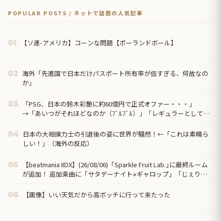
POPULAR POSTS / ネットで話題の人気記事
【ソ連-アメリカ】コーンな問題【ポーランドボール】
01
海外「先進国で日本だけパスポート所有率が低すぎる、何故なの
02
か」
「PSG、日本の鈴木彩艶に約60億円で正式オファー・・・」
03
→「あいつがそれほどなのか（ﾌﾞﾙﾌﾞﾙ）」「レギュラーとして出
れるとは思わないけど、それでもやっぱり羨ましいね」
日本の大相撲力士の引退後の姿に世界が騒然！←「これは素晴ら
04
しい！」（海外の反応）
【beatmania IIDX】(26/08/06)「Sparkle Fruit Lab.｣に最終ルーム
05
が追加！ 追加楽曲に「サタデーナイト⭐︎ギャロップ」「じぇりー
じゅえる ジャングル」「Iridescent Memories」が登場！！
【画像】いい天気だから高ボッチに行って来たった
06