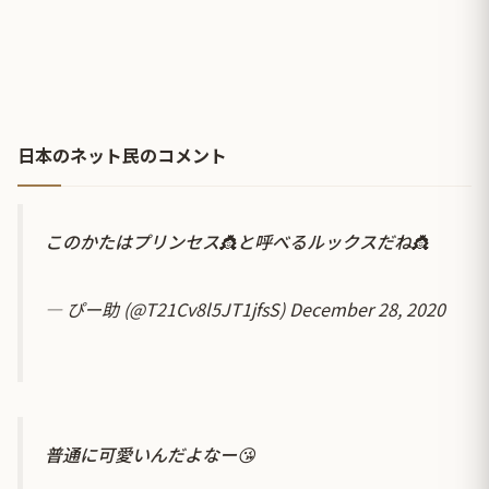
日本のネット民のコメント
このかたはプリンセス👸と呼べるルックスだね👸
— ぴー助 (@T21Cv8l5JT1jfsS)
December 28, 2020
普通に可愛いんだよなー😘