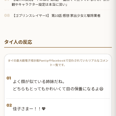
観やキャラクター設定は本当に深い」
【ゴブリンスレイヤーⅡ】 第10話 感想 家出少女と駆除業者
08
タイ人の反応
タイの最大級電子掲示板PantipやFacebookで交わされていたリアルなコメン
ト一覧です。
01
よく顔が似ている姉妹だね。
どちらもとってもかわいくて目の保養になるよ😆
02
佳子さまー！！💖