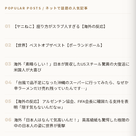
POPULAR POSTS / ネットで話題の人気記事
【ヤニねこ】座り方がスラブ人すぎる【海外の反応】
01
【世界】ベストオブザベスト【ポーランドボール】
02
海外「素晴らしい！」日本が買収したUSスチール驚異の大復活に
03
米国人が大喜び
「台風で品不足になった沖縄のスーパーに行ってみたら、なぜか
04
辛ラーメンだけ売れ残っていたんです…」
【海外の反応】 アルゼンチン協会、FIFA会長に確固たる支持を表
05
明「隠す気もないんだなｗ」
海外「日本人はなんて気高いんだ！」 英高級紙も驚愕した極限の
06
中の日本人の姿に世界が衝撃