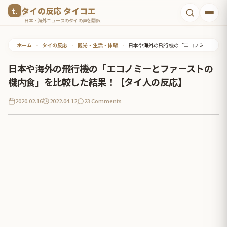
コ
タイの反応 タイコエ
ン
日本・海外ニュースのタイの声を翻訳
テ
ホーム
•
タイの反応
•
観光・生活・体験
•
日本や海外の飛行機の「エコノミーとファーストの機内食」を比較した結果！【タイ人の反応】
ン
ツ
日本や海外の飛行機の「エコノミーとファーストの
へ
機内食」を比較した結果！【タイ人の反応】
ス
2020.02.16
2022.04.12
23 Comments
キ
ッ
プ