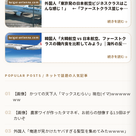
外国人「東京発の日本航空ビジネスクラスはこ
kaigai-antenna.com
んな感じ！」 ←「ファーストクラス並じゃ
ん！」 | 海外の反応アンテナ
続きを読む
韓国人「大韓航空 vs 日本航空、ファーストク
kaigai-antenna.com
ラスの機内食を比較してみよう」 | 海外の反応
アンテナ
続きを読む
POPULAR POSTS / ネットで話題の人気記事
【画像】 かつての天下人「マックスむらい」現在(イマ)ｗｗｗｗｗ
01
ｗｗ
【画像】 農家ワイが作ったタマネギ、お前らの想像する1.5倍はデ
02
カいぞ
外国人「俺達が見かけたヤバすぎる髪型を集めてみたｗｗｗｗ」
03