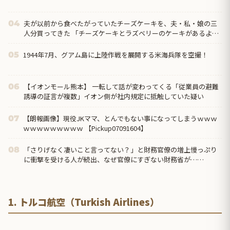
夫が以前から食べたがっていたチーズケーキを、夫・私・娘の三
04
人分買ってきた 「チーズケーキとラズベリーのケーキがあるよ。
一つずつたべてもいいよ」と言って外出 → 帰宅すると…
1944年7月、グアム島に上陸作戦を展開する米海兵隊を空撮！
05
【イオンモール熊本】 一転して話が変わってくる「従業員の避難
06
誘導の証言が複数」イオン側が社内規定に抵触していた疑い
【朗報画像】現役JKママ、とんでもない事になってしまうｗｗｗ
07
ｗｗｗｗｗｗｗｗｗ 【Pickup07091604】
「さりげなく凄いこと言ってない？」と財務官僚の増上慢っぷり
08
に衝撃を受ける人が続出、なぜ官僚にすぎない財務省が……
1. トルコ航空（Turkish Airlines）