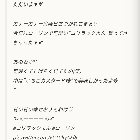
ただいまぁ🐰
カァーカァー火曜日おつかれさまぁ✨
今日はローソンで可愛い”コリラックまん”買ってき
ちゃったぁ💕
あのね♡ᵕ̈*
可愛くてしばらく見てたの(笑)
中は”いちごカスタード味”で美味しかったよ🍓
*
甘い甘い幸せおすそわけ♡
*⑅︎୨୧┈︎┈︎┈︎┈︎୨୧⑅︎*
#コリラックまん
#ローソン
pic.twitter.com/FC1CkyAEf8