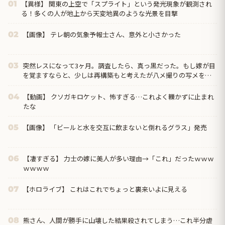
【異様】 関東の上空で「スプライト」という発光現象が観測され
01
る！多くの人が地上から天変地異のような光景を目撃
【画像】 テレ朝の気象予報士さん、意外と小さかった
02
突然レスになって3ヶ月。調査したら、真っ黒だった。もし嫁が目
03
を覚ますならと、少しは再構築もと考えたが八メ撮りの写メを何
枚も見て無理だと悟った。だから俺は嫁と間男に制裁を…
【動画】 クソガキロケット、怖すぎる…これよく轢かずに止まれ
04
たな
【画像】 「ビールと水を交互に飲まないと倒れるグラス」発売
05
【凄すぎる】 力士の嫁に美人が多い理由→「これ」だったｗｗｗ
06
ｗｗｗｗ
【ホロライブ】 これはこれでちょっと裏来いよに見える
07
熊さん、人間が勝手に山壊した結果殺されてしまう…これ半分虐
08