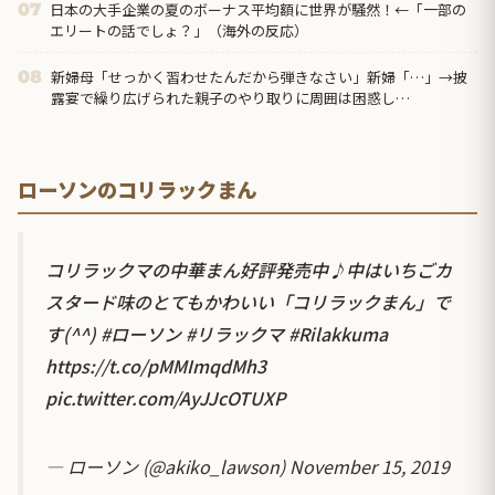
日本の大手企業の夏のボーナス平均額に世界が騒然！←「一部の
07
エリートの話でしょ？」（海外の反応）
新婦母「せっかく習わせたんだから弾きなさい」新婦「…」→披
08
露宴で繰り広げられた親子のやり取りに周囲は困惑し…
ローソンのコリラックまん
コリラックマの中華まん好評発売中♪中はいちごカ
スタード味のとてもかわいい「コリラックまん」で
す(^^)
#ローソン
#リラックマ
#Rilakkuma
https://t.co/pMMImqdMh3
pic.twitter.com/AyJJcOTUXP
— ローソン (@akiko_lawson)
November 15, 2019