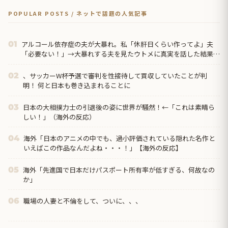
POPULAR POSTS / ネットで話題の人気記事
アルコール依存症の夫が大暴れ。私「休肝日くらい作ってよ」夫
01
「必要ない！」→大暴れする夫を見たウトメに真実を話した結果…
、サッカーW杯予選で審判を性接待して買収していたことが判
02
明！ 何と日本も巻き込まれることに
日本の大相撲力士の引退後の姿に世界が騒然！←「これは素晴ら
03
しい！」（海外の反応）
海外「日本のアニメの中でも、過小評価されている隠れた名作と
04
いえばこの作品なんだよね・・・！」【海外の反応】
海外「先進国で日本だけパスポート所有率が低すぎる、何故なの
05
か」
職場の人妻と不倫をして、ついに、、、
06