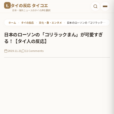
コ
タイの反応 タイコエ
ン
日本・海外ニュースのタイの声を翻訳
テ
ホーム
•
タイの反応
•
文化・食・エンタメ
•
日本のローソンの「コリラックまん」が可愛すぎる！【タイ人の反応】
ン
ツ
日本のローソンの「コリラックまん」が可愛すぎ
へ
る！【タイ人の反応】
ス
2019.11.21
11 Comments
キ
ッ
プ