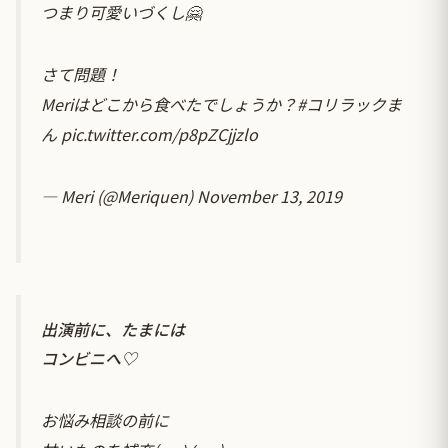
つまり可愛いづくし🤗
さて問題！
Meriはどこから食べたでしょうか？
#コリラックま
ん
pic.twitter.com/p8pZCjjzlo
— Meri (@Meriquen)
November 13, 2019
出演前に、たまには
コンビニへ♡
お悩み相談の前に