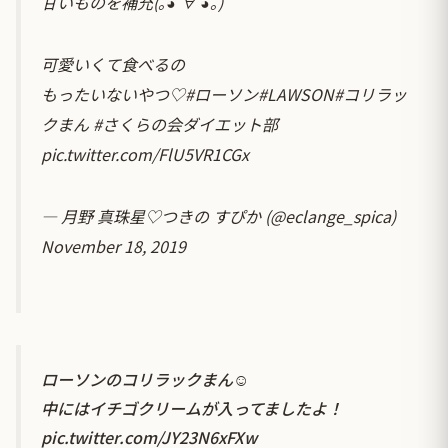
甘いものを補充(｡◕ ∀ ◕｡)
可愛いくて食べるの
もったいないやつ♡
#ローソン
#LAWSON
#コリラッ
クまん
#さくらの会ダイエット部
pic.twitter.com/FlU5VR1CGx
— 月野 真珠星♡つきの すぴか (@eclange_spica)
November 18, 2019
ローソンのコリラックまん☺️
中にはイチゴクリームが入ってましたよ！
pic.twitter.com/JY23N6xFXw