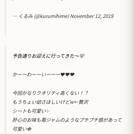
— くるみ (@kurumihime)
November 12, 2019
予告通りお迎えに行ってきた〜🐻
かーーわーーいーーー❤️❤️❤️
今回かなりクオリティ高くない！？
もうちょい幼さほしいけどw←贅沢
シートも可愛い✨
肝心のお味も苺ジャムのようなプチプチ感があって
可愛い🍓