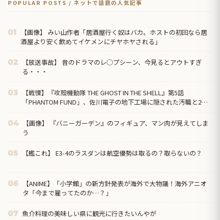
POPULAR POSTS / ネットで話題の人気記事
【画像】 みい山作者「居酒屋行く奴はバカ。ホストの初回なら居
01
酒屋より安く飲めてイケメンにチヤホヤされる」
【放送事故】 昔のドラマのレ◯プシーン、今見るとアウトすぎ
02
る・・・
【戦慄】『攻殻機動隊 THE GHOST IN THE SHELL』第5話
03
「PHANTOM FUND」、佐川電子の地下工場に隠された汚職と2週
連続の“英雄の裏切り”に海外絶句「守るのは国民であって、自分
の懐じゃないんだよ」
【画像】 『バニーガーデン』のフィギュア、マン肉が見えてしま
04
う
【艦これ】 E3-4のラスダンは航空優勢は取るの？取らないの？
05
【ANIME】「小学館」の新方針発表が海外で大物議！海外アニオ
06
タ「今まで雇ってたのか…？」
魚介料理の美味しい県に観光に行きたいんやが
07