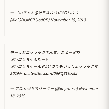
— ざいちゃん@好きなようにGOしよう
(@ojGDiJNCILUcdQD)
November 18, 2019
やーっとコリラックまん買えたよー🐻💖
🐻💭コリちゃんだー✨
🐻💭コリちゃーん💕
#いつでもいっしょリラックマ
2019秋
pic.twitter.com/06PQEYtUMJ
— アユム＠おちリーダー (@kogufusa)
November
18, 2019