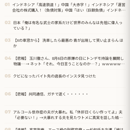
インドネシア「高速鉄道！」中国「大赤字！」インドネシア「運営
01
会社の株式購入！（負債対策」中国「はい（巨額負債」インドネシ
ア「700km延伸計画！（実質中止」→
日本「俺は有名な武士の家系だけど世界のみんなは先祖に偉人っ
02
ている？」
【Xの車窓から】 洗車したら最悪の 青が出現して笑い止まらん ほ
03
か
【悲報】 玉川徹さん、8月6日の原爆の日にトンデモ持論を展開し
04
物議… → ネット「それ、今日言うことなのか…？」ｗｗｗｗｗｗ
ｗｗｗｗｗｗｗ
クビになったバイト先の店長のインスタ見つけた
05
【悲報】共同通信、ガチで逝く・・・・・・
06
アルコール依存症の夫が大暴れ。私「休肝日くらい作ってよ」夫
07
「必要ない！」→大暴れする夫を見たウトメに真実を話した結
果…
【速報】 高市政権、エース級の財務官僚・一松旬氏を左遷「彼は
08