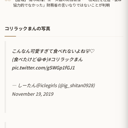
協力的でなかった」財務省の言いなりではないことが判明
コリラックまんの写真
こんなん可愛すぎて食べれないよね🐻♡
(食べたけど😂🍓)
#コリラックまん
pic.twitter.com/gSWGp1fGJ1
— しーたん＠iclegirls (@ig_shitan0928)
November 19, 2019