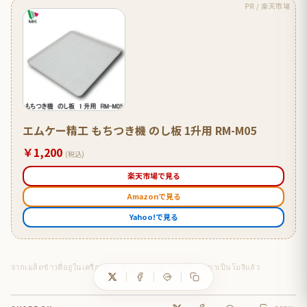
PR / 楽天市場
エムケー精工 もちつき機 のし板 1升用 RM-M05
￥1,200
(税込)
楽天市場で見る
Amazonで見る
Yahoo!で見る
จากเมล็ดข้าวที่อยู่ในเครื่องทำโมจิ ผ่านไปแว๊บเดียวก็กลายมาเป็นโมจิแล้ว