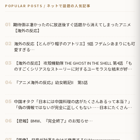
POPULAR POSTS / ネットで話題の人気記事
期待値は凄かったのに放送後すぐ話題から消えてしまったアニメ
01
【海外の反応】
海外の反応【とんがり帽子のアトリエ】9話 フデムシあまりにも可
02
愛すぎる…
【海外の反応】 攻殻機動隊 THE GHOST IN THE SHELL 第4話 「も
03
のすごくシリアスなストーリーに対するユーモラスな結末が好
き」
『アニメ海外の反応』幼女戦記Ⅱ 第5話
04
中国オタク「日本には中国料理の店がたくさんあるって本当？」
05
「偽の情報ではないが完全に正しくもない……日本にたくさんあ
るのは『中華料理』だから」
【悲報】BMW、『完全終了』のお知らせ…
06
【画像】 日産が社運をかけて発売するSUVｗｗｗｗｗｗｗ
07