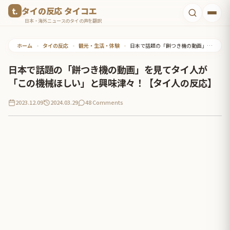
コ
タイの反応 タイコエ
ン
日本・海外ニュースのタイの声を翻訳
テ
ホーム
•
タイの反応
•
観光・生活・体験
•
日本で話題の「餅つき機の動画」を見てタイ人が「この機械ほしい」と興味津々！【タイ人の反応】
ン
ツ
日本で話題の「餅つき機の動画」を見てタイ人が
へ
「この機械ほしい」と興味津々！【タイ人の反応】
ス
2023.12.09
2024.03.29
48 Comments
キ
ッ
プ