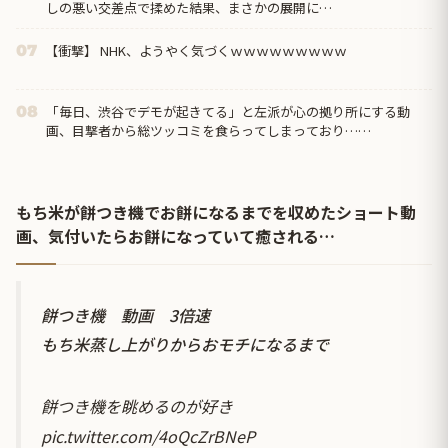
しの悪い交差点で揉めた結果、まさかの展開に…
【衝撃】 NHK、ようやく気づくｗｗｗｗｗｗｗｗｗ
07
「毎日、渋谷でデモが起きてる」と左派が心の拠り所にする動
08
画、目撃者から総ツッコミを食らってしまっており……
もち米が餅つき機でお餅になるまでを収めたショート動
画、気付いたらお餅になっていて癒される…
餅つき機 動画 3倍速
もち米蒸し上がりからおモチになるまで
餅つき機を眺めるのが好き
pic.twitter.com/4oQcZrBNeP