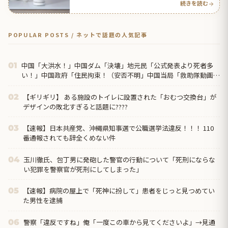
続きを読む
POPULAR POSTS / ネットで話題の人気記事
中国「大洪水！」中国ダム「決壊」地元民「公式発表より死者多
01
い！」中国政府「住民拘束！（安否不明」中国当局「救助隊動画も
削除」台風13号「三峡ダム接近中」→
【ギリギリ】 ある施設のトイレに設置された「おむつ交換台」が
02
デザインの敗北すぎると話題に????
【速報】日本共産党、沖縄県知事選で公職選挙法違反！！！ 110
03
番通報されても辞全くめない件
玉川徹氏、包丁男に発砲した警官の行動について「死刑にならな
04
い犯罪を警察官が死刑にしてしまった」
【速報】病院の屋上で「死神に扮して」患者をじっと見つめてい
05
た男性を逮捕
警察「違反ですね」俺「一度この車から見てくださいよ」→見通
06