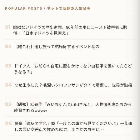
POPULAR POSTS / ネットで話題の人気記事
際限ないドイツの歴史謝罪、80年前のホロコースト被害者に賠
01
償…「日本はドイツを見習え」
【艦これ】推し旅って結局何するイベントなの
02
ドイツ人「お前らの自宅に鍵をかけてない自転車を置いてたらど
03
うなる？」
なぜ生やした？毛深いクロワッサンがタイで爆誕し、世界が動揺
04
【朗報】話題作『みいちゃんと山田さん』、大物漫画家たちから
05
絶賛されるwwww
警察「違反ですね」俺「一度この車から見てくださいよ」→見通
06
しの悪い交差点で揉めた結果、まさかの展開に…