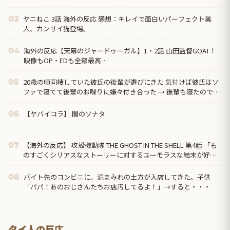
ヤニねこ 3話 海外の反応 感想：キレイで面白いパーフェクト美
03
人、カンサイ猫登場。
海外の反応【天幕のジャードゥーガル】1・2話 山田監督GOAT！
04
映像もOP・EDも全部最高…
20歳の頃同棲していた彼氏の後輩が遊びにきた 気付けば彼氏はソ
05
ファで寝てて後輩のお喋りに嫌々付き合った → 後輩も寝たので毛
布をかけてあげて私は寝室に入ると…
【ヤバイコラ】 闇のソナタ
06
【海外の反応】 攻殻機動隊 THE GHOST IN THE SHELL 第4話 「も
07
のすごくシリアスなストーリーに対するユーモラスな結末が好
き」
バイト先のコンビニに、泥まみれの土方が入店してきた。子供
08
「パパ！あのおじさんたちお店汚してるよ！」→すると・・・
タイ人の反応