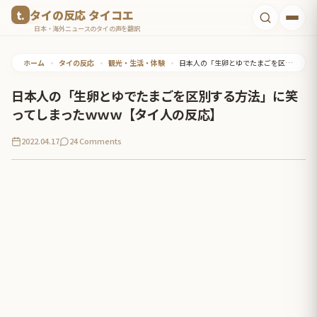
コ
タイの反応 タイコエ
ン
日本・海外ニュースのタイの声を翻訳
テ
ホーム
•
タイの反応
•
観光・生活・体験
•
日本人の「生卵とゆでたまごを区別する方法」に笑ってしまったｗｗｗ【タイ人の反応】
ン
ツ
日本人の「生卵とゆでたまごを区別する方法」に笑
へ
ってしまったｗｗｗ【タイ人の反応】
ス
2022.04.17
24 Comments
キ
ッ
プ