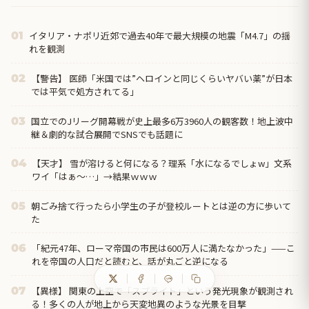
イタリア・ナポリ近郊で過去40年で最大規模の地震「M4.7」の揺
01
れを観測
【警告】 医師「米国では”ヘロインと同じくらいヤバい薬”が日本
02
では平気で処方されてる」
国立でのJリーグ開幕戦が史上最多6万3960人の観客数！地上波中
03
継＆劇的な試合展開でSNSでも話題に
【天才】 雪が溶けると何になる？理系「水になるでしょw」文系
04
ワイ「はぁ～…」→結果ｗｗｗ
朝ごみ捨て行ったら小学生の子が登校ルートとは逆の方に歩いて
05
た
「紀元47年、ローマ帝国の市民は600万人に満たなかった」——こ
06
れを帝国の人口だと読むと、話が丸ごと逆になる
【異様】 関東の上空で「スプライト」という発光現象が観測され
07
る！多くの人が地上から天変地異のような光景を目撃