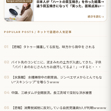
日本人が「ハートの目玉焼き」を作った結果→
kaigai-antenna.com
違う目玉焼きになって「笑った、芸術点高い」
と話題に！【台湾人の反応】 | 海外の反応アン
テナ
続きを読む
POPULAR POSTS / ネットで話題の人気記事
【悲報】タトゥー擁護してる反社、味方から背中を される
01
バイト先のコンビニに、泥まみれの土方が入店してきた。子供
02
「パパ！あのおじさんたちお店汚してるよ！」→すると・・・
【水族館】 水槽掃除中の飼育員、ジンベエザメからとんでもな
03
い“スキンシップ”を喰らうｗｗｗ
中国、三峡ダムが全開放流。長江流域で深刻な洪水被害
04
【悲報】消費税減税に反対している自民党議員9人が判明ｗｗｗｗ
05