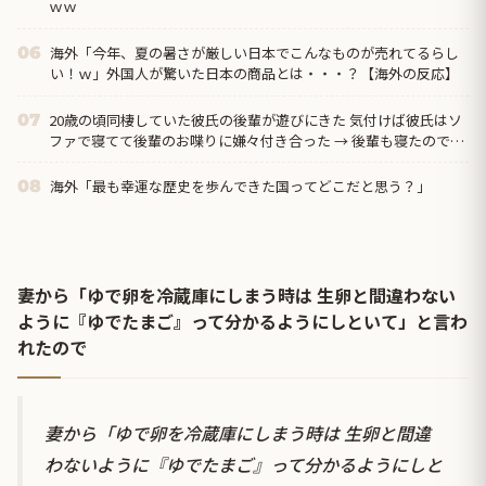
ｗｗ
海外「今年、夏の暑さが厳しい日本でこんなものが売れてるらし
06
い！ｗ」外国人が驚いた日本の商品とは・・・？【海外の反応】
20歳の頃同棲していた彼氏の後輩が遊びにきた 気付けば彼氏はソ
07
ファで寝てて後輩のお喋りに嫌々付き合った → 後輩も寝たので毛
布をかけてあげて私は寝室に入ると…
海外「最も幸運な歴史を歩んできた国ってどこだと思う？」
08
妻から「ゆで卵を冷蔵庫にしまう時は 生卵と間違わない
ように『ゆでたまご』って分かるようにしといて」と言わ
れたので
妻から「ゆで卵を冷蔵庫にしまう時は 生卵と間違
わないように『ゆでたまご』って分かるようにしと