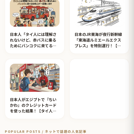
日本人「タイ人には理解さ
日本のJR東海が夜行新幹線
れないけど、赤バスに乗る
「東海道ルミエールエクス
ためにバンコクに来てる日
プレス」を特別運行！【タ
本人が一定数います」【タ
イ人の反応】
イ人の反応】
日本人がエジプトで『ちい
かわ』のクレジットカード
を使った結果！【タイ人の
反応】
POPULAR POSTS / ネットで話題の人気記事