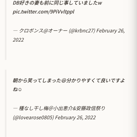
DB好きの妻も前に同じ事していましたw
pic.twitter.com/9PiVvltppl
— クロボンス@オーナー (@krbnc27)
February 26,
2022
朝から笑ってしまった😆分かりやすくて良いですよ
ね☺️
— 種なし干し梅＠小出恵介&安藤政信祭り
(@lovearose0805)
February 26, 2022