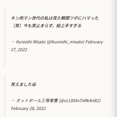
キン肉マン世代の私は見た瞬間ツボにハマった
（笑）今も笑止まらず。絵上手すぎる
— Kureishi Misato (@kureishi_misato)
February
27, 2022
笑えました😁
— オットボール三等軍曹 (@cLt30AvTxRk4nB2)
February 26, 2022