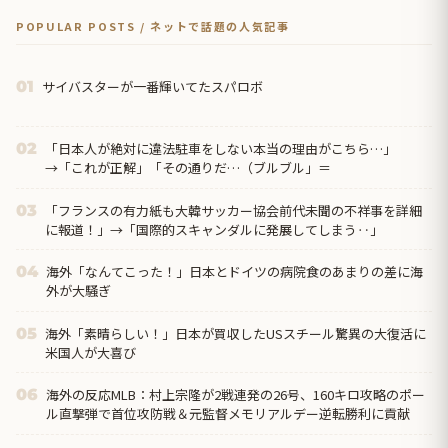
POPULAR POSTS / ネットで話題の人気記事
サイバスターが一番輝いてたスパロボ
01
「日本人が絶対に違法駐車をしない本当の理由がこちら…」
02
→「これが正解」「その通りだ…（ブルブル」＝
「フランスの有力紙も大韓サッカー協会前代未聞の不祥事を詳細
03
に報道！」→「国際的スキャンダルに発展してしまう‥」
海外「なんてこった！」日本とドイツの病院食のあまりの差に海
04
外が大騒ぎ
海外「素晴らしい！」日本が買収したUSスチール驚異の大復活に
05
米国人が大喜び
海外の反応MLB：村上宗隆が2戦連発の26号、160キロ攻略のポー
06
ル直撃弾で首位攻防戦＆元監督メモリアルデー逆転勝利に貢献