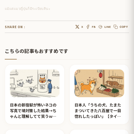
แม้แต่แมวญี่ปุ่นก็มีระเบียบสินะ
SHARE ON :
X
FB
LINE
COPY
こちらの記事もおすすめです
日本の新宿駅が怖いネコの
日本人「うちの犬、たまた
写真で鳩対策した結果→ち
まついてきた八百屋で一目
ゃんと理解してて笑うｗｗ
惚れしたっぽい」【タイ人
ｗ【タイ人の反応】
の反応】