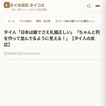
コ
タイの反応 タイコエ
ン
日本・海外ニュースのタイの声を翻訳
テ
ホーム
•
タイの反応
•
動物・生き物
•
タイ人「日本は猫でさえ礼儀正しい」「ちゃんと列を作って並んでるように見える！」【タイ人の反応】
ン
ツ
タイ人「日本は猫でさえ礼儀正しい」「ちゃんと列
へ
を作って並んでるように見える！」【タイ人の反
ス
応】
キ
2020.04.20
14 Comments
ッ
プ