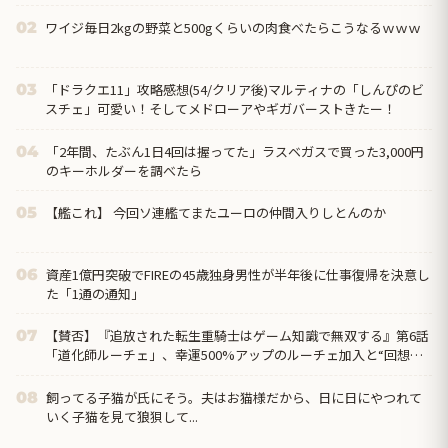
ワイジ毎日2kgの野菜と500gくらいの肉食べたらこうなるｗｗｗ
02
「ドラクエ11」攻略感想(54/クリア後)マルティナの「しんぴのビ
03
スチェ」可愛い！そしてメドローアやギガバーストきたー！
「2年間、たぶん1日4回は握ってた」ラスベガスで買った3,000円
04
のキーホルダーを調べたら
【艦これ】 今回ソ連艦てまたユーロの仲間入りしとんのか
05
資産1億円突破でFIREの45歳独身男性が半年後に仕事復帰を決意し
06
た「1通の通知」
【賛否】『追放された転生重騎士はゲーム知識で無双する』第6話
07
「道化師ルーチェ」、幸運500%アップのルーチェ加入と“回想の
回想”に海外が絶叫「今期のスロップ（駄作）の王だ」
飼ってる子猫が氏にそう。夫はお猫様だから、日に日にやつれて
08
いく子猫を見て狼狽して...