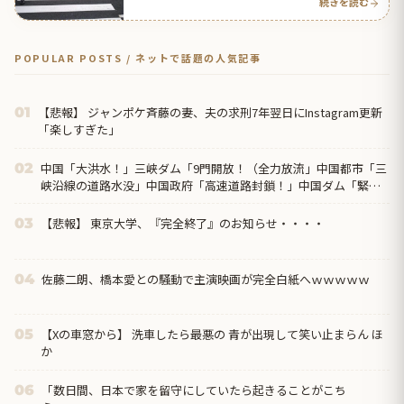
続きを読む
POPULAR POSTS / ネットで話題の人気記事
【悲報】 ジャンポケ斉藤の妻、夫の求刑7年翌日にInstagram更新
01
「楽しすぎた」
中国「大洪水！」三峡ダム「9門開放！（全力放流」中国都市「三
02
峡沿線の道路水没」中国政府「高速道路封鎖！」中国ダム「緊急
放流に合わせて開門（土砂崩れ発生」→
【悲報】 東京大学、『完全終了』のお知らせ・・・・
03
佐藤二朗、橋本愛との騒動で主演映画が完全白紙へｗｗｗｗｗ
04
【Xの車窓から】 洗車したら最悪の 青が出現して笑い止まらん ほ
05
か
「数日間、日本で家を留守にしていたら起きることがこち
06