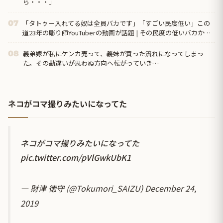
ら・・・」
「タトゥー入れてる奴は全員バカです」「すごい民度低い」この
07
道23年の彫り師YouTuberの動画が話題 | その民度の低いバカから
金巻き上げる商売して...
義弟嫁が私にケンカ売って、義妹が買った流れになってしまっ
08
た。その勘違いが思わぬ方向へ転がっていき…
ネコがコマ撮りみたいになってた
ネコがコマ撮りみたいになってた
pic.twitter.com/pVlGwkUbK1
— 財津 徳守 (@Tokumori_SAIZU)
December 24,
2019