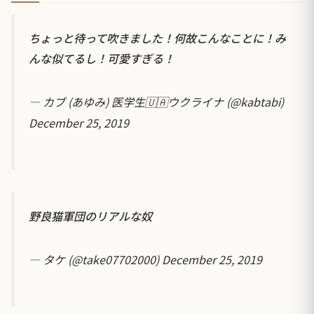
ちょっと待って吹きました！何故こんなことに！み
んな似てるし！可愛すぎる！
— カブ (あゆみ) 医学生🇺🇦ウクライナ (@kabtabi)
December 25, 2019
野良猫軍団のリアルな奴
— タケ (@take07702000)
December 25, 2019