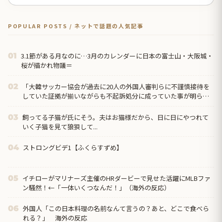
POPULAR POSTS / ネットで話題の人気記事
3.1節がある月なのに…3月のカレンダーに日本の富士山・大阪城・
01
桜が描かれ物議＝
「大韓サッカー協会が過去に20人の外国人審判らに不謹慎接待を
02
していた証拠が揃いながらも不起訴処分に成っていた事が明らか
に‥」
飼ってる子猫が氏にそう。夫はお猫様だから、日に日にやつれて
03
いく子猫を見て狼狽して...
ストロングビデ1【ふくらすずめ】
04
イチローがマリナーズ主催のHRダービーで見せた活躍にMLBファ
05
ン騒然！←「一体いくつなんだ！」（海外の反応）
外国人「この日本料理の名前なんて言うの？あと、どこで食べら
06
れる？」 海外の反応