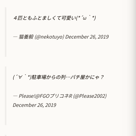
４匹ともふとましくて可愛い(*´ω｀*)
— 猫養毅 (@nekotuyo)
December 26, 2019
(´∀｀*)駐車場からの列…パチ屋かにゃ？
— Please!@FGOプリコネR (@Please2002)
December 26, 2019