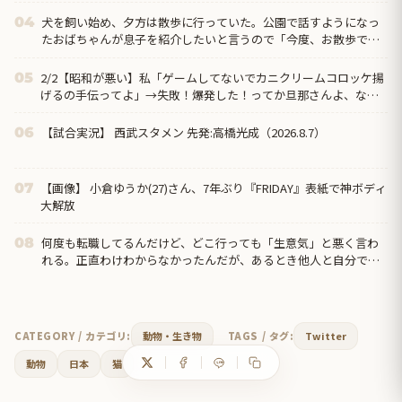
大人29700円
犬を飼い始め、夕方は散歩に行っていた。公園で話すようになっ
04
たおばちゃんが息子を紹介したいと言うので「今度、お散歩で見
かけた時にでも」と返事したら→…
2/2【昭和が悪い】私「ゲームしてないでカニクリームコロッケ揚
05
げるの手伝ってよ」→失敗！爆発した！ってか旦那さんよ、なん
で文句言うわけ？→離婚の危機…クリームコロッケが憎い…
【試合実況】 西武スタメン 先発:高橋光成（2026.8.7）
06
【画像】 小倉ゆうか(27)さん、7年ぶり『FRIDAY』表紙で神ボディ
07
大解放
何度も転職してるんだけど、どこ行っても「生意気」と悪く言わ
08
れる。正直わけわからなかったんだが、あるとき他人と自分では
外見に大きく差がある事に気づいて…
CATEGORY / カテゴリ:
動物・生き物
TAGS / タグ:
Twitter
動物
日本
猫