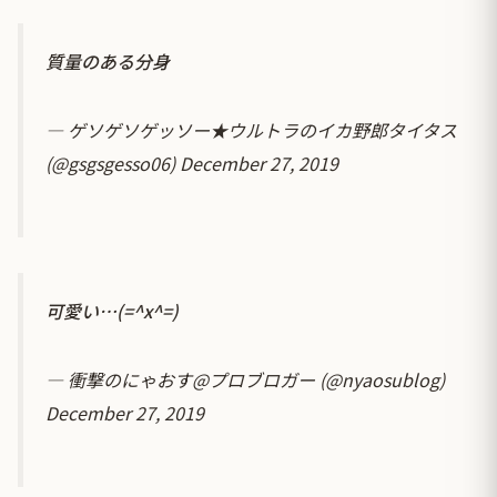
質量のある分身
— ゲソゲソゲッソー★ウルトラのイカ野郎タイタス
(@gsgsgesso06)
December 27, 2019
可愛い…(=^x^=)
— 衝撃のにゃおす@プロブロガー (@nyaosublog)
December 27, 2019